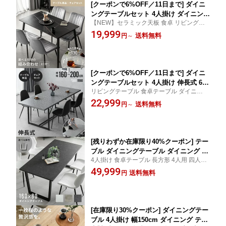
[クーポンで6%OFF／11日まで] ダイニ
ングテーブルセット 4人掛け ダイニング
【NEW】セラミック天板 食卓 リビングテ
テーブル ダイニングセット 大理石調 5
ーブル 食卓テーブル リビング ダイニング
19,999
点セット 120cm セラミックテーブル ダ
送料無料
円
～
チェア 4脚 セット 韓国風インテリア 韓国
イニング テーブル セラミック 長方形
お手入れ簡単 おしゃれ シンプル ホワイト
石目調 北欧 耐熱 耐摩耗 高級感 韓国 イ
グレー ブラック
ンテリア
[クーポンで6%OFF／11日まで] ダイニ
ングテーブルセット 4人掛け 伸長式 6人
リビングテーブル 食卓テーブル ダイニング
掛け 160〜200×90cm 大理石調 5点セッ
チェア 4脚 セット テーブル単品 リビング
22,999
ト ダイニングテーブル ダイニングセッ
送料無料
円
～
おしゃれ シンプル 韓国 韓国風インテリア
ト 伸縮 ダイニング テーブル 食卓 食卓
グレー ブラック ホワイト
用 4人 4人用 6人 6人用 長方形 石目調
北欧 高級感
[残りわずか在庫限り40%クーポン] テー
ブル ダイニングテーブル ダイニング 4
4人掛け 食卓テーブル 長方形 4人用 四人掛
人掛 食卓 モダン ナチュラル 160 モルタ
け 四人用 160cm ストーン調 モダン ホテル
49,999
ル調 ストーン柄 セメント調 コンクリー
送料無料
円
ライク 北欧 リゾート 高級感 韓国 石目 グレ
ト調 家具 インテリア おしゃれ 西海岸
ー
新築祝い 新婚
[在庫限り30%クーポン] ダイニングテー
ブル 4人掛け 幅150cm ダイニング テー