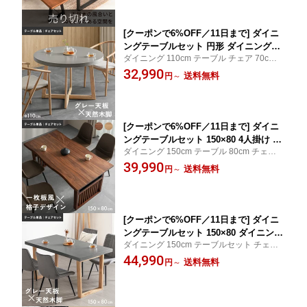
れ モダン
[クーポンで6%OFF／11日まで] ダイニ
ングテーブルセット 円形 ダイニングテ
ダイニング 110cm テーブル チェア 70cm
ーブル 幅110cm 丸ダイニングテーブル
セット 2脚 4脚 ラウンドテーブル 食卓テー
32,990
ダイニングチェア 丸テーブル 天然木 丸
送料無料
円
～
ブル 110 円卓 70 食卓 2人 4人
2人掛け 机 4人掛け 円形テーブル テー
ブル単品 木製 4人用 おしゃれ モダン 北
欧
[クーポンで6%OFF／11日まで] ダイニ
ングテーブルセット 150×80 4人掛け 天
ダイニング 150cm テーブル 80cm チェア 1
然木 長方形 ダイニングテーブル ダイニ
50 イス 80 椅子 食卓テーブルセット アジャ
39,990
ングセット 食卓テーブル ダイニングチ
送料無料
円
～
スター付き 4人掛 4人 セット モダン
ェア チェアセット テーブル単品 木製
高級感 木目調 北欧 4人用 おしゃれ 食卓
[クーポンで6%OFF／11日まで] ダイニ
ングテーブルセット 150×80 ダイニング
ダイニング 150cm テーブルセット チェア 8
テーブル 4人掛け 長方形 天然木 ダイニ
0cm テーブル 150 イス 80 椅子 食卓テーブ
44,990
ングチェア ダイニングセット 食卓テー
送料無料
円
～
ルセット アジャスター付き 4人掛 4人 セッ
ブル チェアセット テーブル単品 木製
ト モダン
食卓 北欧 4人用 おしゃれ