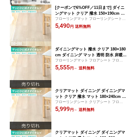
[クーポンで6%OFF／11日まで] ダイニ
ングマット クリア 撥水 150×190cm ダ
フローリングマット フローリングシート ク
イニング マット 防水 透明 床暖房対応
リアシート フロアシート キッチンシート
5,490
防カビ 抗菌 厚さ1.5mm 透明マット ク
送料無料
円
テーブルシート 透明シート クッションシー
リアマット フロアマット テーブルマッ
ト 1500×1900mm
ト キッチンマット クッションマット
ダイニングマット 撥水 クリア 180×180
cm ダイニング マット 透明 防水 床暖房
フローリングマット フロアシート フローリ
対応 抗菌 防カビ 厚さ1.5mm クリアマ
ングシート クリアシート 透明シート キッ
5,555
ット 透明マット フロアマット キッチン
送料無料
円
～
チンシート テーブルシート クッションシー
マット テーブルマット クッションマッ
ト 1800×1800mm
ト
クリアマット ダイニング ダイニングマ
ット クリア 撥水 マット 180×240cm 透
フローリングシート クリアシート フローリ
明 防水 床暖房対応 抗菌 防カビ 厚さ1.5
ングマット テーブルシート フロアシート
5,999
mm 透明マット フロアマット キッチン
送料無料
円
～
透明シート キッチンシート クッションシー
マット テーブルマット クッションマッ
ト 1800×2400mm
ト
クリアマット ダイニング ダイニングマ