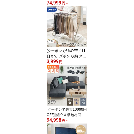
74,999
付き]ソファー カウチソ
円
～
ファ 3人掛け ソファ カウ
チソファー リビングソフ
ァー L字ソファー コーナ
ーソファー 3人掛けソフ
ァー 三人掛けソファー 3
Pソファー おしゃれ 洗え
る 布張り カバーリング
北欧
[クーポンで6%OFF／11
日まで] ズボン 収納 スラ
3,999
ックスハンガー 20本掛
円
け ズボンハンガー パン
ツラック ボトムスハンガ
ー パンツハンガー 大容
量 キャスター コンパク
ト スリム 白 黒 ハンガー
押入れ収納 クローゼット
収納 WIC
[クーポンで最大10000円
OFF] [組立＆梱包材回収
94,998
付き] ソファー カウチソ
円
～
ファ 3人掛け ソファーセ
ット フルカバーリング