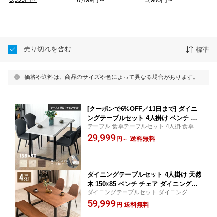
6,499円～
3,980円～
売り切れを含む
標準
価格や送料は、商品のサイズや色によって異なる場合があります。
[クーポンで6%OFF／11日まで] ダイニ
ングテーブルセット 4人掛け ベンチ ダ
テーブル 食卓テーブルセット 4人掛 食卓テ
イニングテーブル ダイニングセット お
ーブル 5点 セット ヴィンテージ 調 レザー 4
29,999
しゃれ 5点セット 4点セット 食卓 138×8
送料無料
円
～
人 イス 椅子 チェア付き 138cm ホワイト ブ
0 4脚セット ダイニング テーブル チェ
ラウン グレー ナチュラル
アセット チェア 木目調 モダン 高級感
北欧風 4人用 長方形
ダイニングテーブルセット 4人掛け 天然
木 150×85 ベンチ チェア ダイニングテ
ダイニングテーブルセット ダイニング 食卓
ーブル ダイニングセット ダイニング テ
テーブル テーブル オーク材 イス 椅子 チェ
59,999
ーブル チェアセット オーク アカシア
送料無料
円
ア付き ベンチ
耳付き 高級感 木製 4人用 北欧風 おしゃ