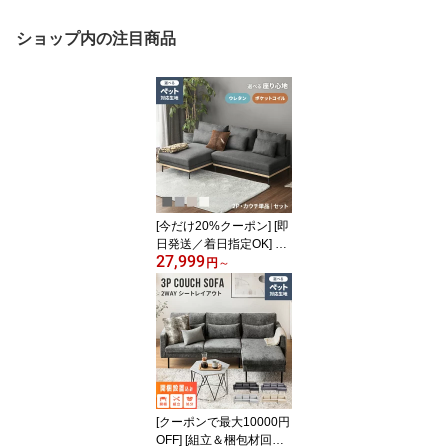
ショップ内の注目商品
[今だけ20%クーポン] [即
日発送／着日指定OK] 3
27,999
人掛けソファー カウチソ
円
～
ファー ソファー 幅201c
m 3人掛け ウッドフレー
ム ポケットコイル クッ
ション付 カウチソファ
コーナーソファー ソファ
ーセット l字 布 ファブリ
ック モダンデザイン
[クーポンで最大10000円
OFF] [組立＆梱包材回収