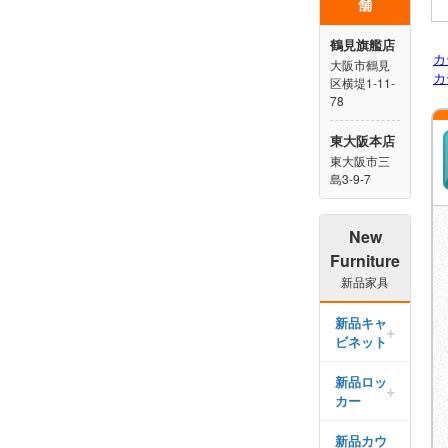
舗
鶴見旗艦店
カ
大阪市鶴見
カ
区横堤1-11-
78
東大阪本店
東大阪市三
島3-9-7
New
Furniture
新品家具
新品キャ
ビネット
新品キャ
新品ロッ
ビネット
カー
トップ
新品ロッ
新品カウ