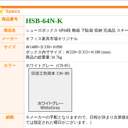
HSB-64N-K
商品番号
商品名
シューズボックス 6列4段 靴箱 下駄箱 収納 完成品 スチ
メーカー
オフィス家具市場オリジナル
サイズ
Ｗ1488×Ｄ330×Ｈ890
ボックス内寸サイズ：Ｗ220×Ｄ315×Ｈ180 (mm)
商品の総重量:34.7kg
カラー
ホワイトグレー（CN-85）
納期
※メーカーの手配となりますので、日程が決まり次第後
ては指定された曜日がございます。）