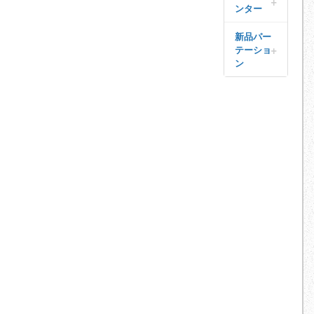
ラテラル
カートッ
ンター
プ
両開き
新品カウ
新品パー
シューズ
ンタート
テーショ
引き違い
ボックス
ップ
ン
書庫
掃除用具
オープン
新品パー
入れ
書庫
テーショ
ントップ
クリスタ
ル書庫
ベース
その他の
キャビネ
ット