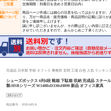
ご注意
交換期限：到着日を含め２営業日以内）
商品ページ記
商品ページ作成には細心の注意を払ってはおりますが、
載について
り、万が一商品名・販売価格・商品説明の記載に誤りが
容をご連絡申し上げます。
誠に申し訳ございませんが、その際は正しい内容に訂正
させていただきますので、あらかじめご了承ください。
完成品 日本製 学校 オフィス 事務所 玄関 工場 白色 人気 ランキン
シューズボックス 6列4段 靴箱 下駄箱 収納 完成品 スチ
製:HSBシリーズ W1488xD330xH890 新品 オフィス家具
商品番号：
HSB-64N-K