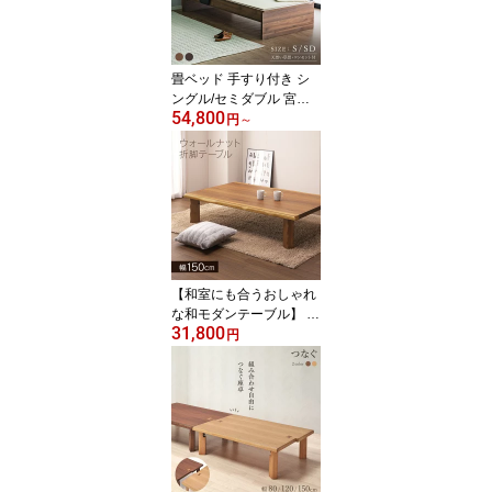
オーク柄 ウォールナット
柄 ナチュラル ブラウン
ダークブラウン
畳ベッド 手すり付き シ
ングル/セミダブル 宮付
54,800
き コンセント付き 高さ2
円
～
段階 木製 ブラウン ダー
クブラウン 天然い草畳
お掃除ロボット対応
【和室にも合うおしゃれ
な和モダンテーブル】 座
31,800
卓 折りたたみ 幅150cm
円
ローテーブル ウォールナ
ット突板 なぐり加工 リ
ビングテーブル 折れ脚
おしゃれ 大きい 大きめ
完成品