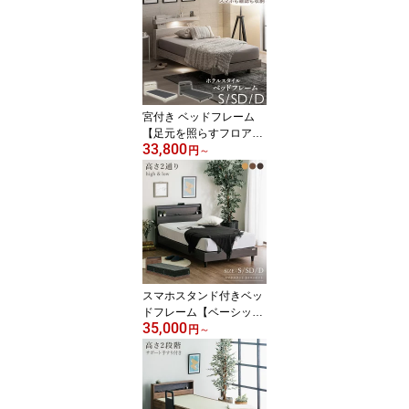
宮付き ベッドフレーム
【足元を照らすフロアラ
33,800
イト付き】LED コンセン
円
～
ト ブックスタンド ティ
ッシュ入れ シングル/セ
ミダブル/ダブル 北欧 お
掃除ロボット対応
スマホスタンド付きベッ
ドフレーム【ベーシック
35,000
宮付きタイプ】シングル
円
～
セミダブル ダブル ベッ
ド 高さ2段階 ハイタイプ
ロータイプ コンセント付
き お掃除ロボット対応