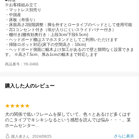
※お客様組み立て
・マットレス別売り
・中国産
・床板（布張り）
・床面高さ2段階調整：脚を外すとロータイプのベッドとして使用可能
・2口コンセント付き（埃が入りにくいスライドバナー付き）
・棚付き(棚有効奥行き：上段3cm/下段6.5cm)
・ヘッドボード棚はスマホスタンドとしてご利用いただけます
・掃除ロボット対応(床下の空間高さ：10cm)
・ヘッドボード側面に幅木よけ加工があるので壁と隙間なく設置できま
す。 ※高さ7.5cm、厚み1cmの幅木まで対応します
商品番号：YK-0466
購入した人のレビュー
犬の関係で低いフレームを探していて、色々とあるけど多くはす
のこタイプでキシキシなるという感想を読んでは悩み・・・。某
ホームセンタ
ー
さらに表示
購入者
さん
2024/09/25