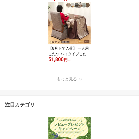
サイズ 80×80/105×75/12
0×80/150×85 継ぎ脚付き
メトロ ハロゲンヒーター
1年保証
【8月下旬入荷】 一人用
こたつ ハイタイプこたつ
51,800
3点セット 90×60 リクラ
円
～
イニングチェア ハイバッ
ク こたつテーブル ダイ
ニングこたつ 勉強机 肘
もっと見る
付き 1人用 背もたれレバ
ー式 ナチュラル ブラウ
ン 父の日 母の日 敬老の
日
注目カテゴリ