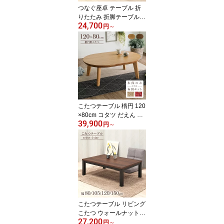
つなぐ座卓 テーブル 折
りたたみ 折脚テーブル
24,700
象嵌細工 幅80 幅120 幅1
円
～
50 オーク突板 ウォール
ナット突板 コンパクト収
納 脚折りたたみ ローテ
ーブル 和モダン 居酒屋
お座敷 店舗 完成品
こたつテーブル 楕円 120
×80cm コタツ だえん オ
39,900
ーバル形 ウォールナット
円
～
突き板 オーク突き板 ブ
ラウン ナチュラル 継ぎ
脚付き メトロ ハロゲン
ヒーター 1年保証 丸い
こたつテーブル リビング
こたつ ウォールナット木
27,200
目柄メラミン 長方形 全4
円
～