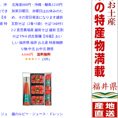
円、沖
北海道660円・沖縄・離島1210円
はでき
加算日曜日、水曜日はお休みのた
 【冷
め、その翌日発送になります越前
産 特
五割そば（2食×3袋）そばつゆ付1
2-2 直営農場産 越前そば 越前 五割
そば TN-6 武生製麺【冷蔵】おい
しい 福井県 福井 お土産 特産物贈
り物 中元 お中元 贈答
4,644円
送料無料
(3件)
、ジュ
越のルビー・ジュース・ドレッシ