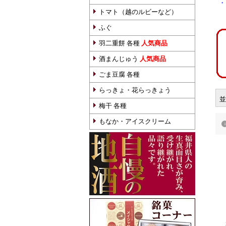
・
トマト（越のルビーなど）
ふぐ
羽二重餅 各種
人気商品
酒まんじゅう
人気商品
ごま豆腐 各種
らっきょ・花らっきょう
並
梅干 各種
もなか・アイスクリーム