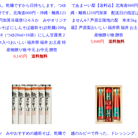
入。乾麺ですから日持ちします。つゆ
であまーい梨【送料込】北海道660
付です。北海道660円・沖縄・離島121
縄・離島1210円加算 配送日の指定
円加算冷蔵便12-6 A かゞみやオリジナ
ません4-7 芦原丘陵地の梨 幸水5kg
ルそば にしんそば越前そば(乾麺) 200g
蔵】芦原梨おいしい 福井県 福井 お土
×8（つゆ20ml×16袋）にしん甘露煮 2
産物贈り物 贈答
5,940円
送料無料
本入×1おいしい 福井県 福井 お土産 特
産物贈り物 中元 お中元 贈答
6,145円
送料無料
かゞみやおすすめの越前そば。乾麺で
越のルビーで作った、ドレッシング