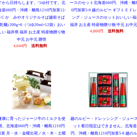
すから日持ちします。つゆ付です。北
ースのセット北海道660円、沖縄・離島
海道660円・沖縄・離島1210円加算12-
0円加算5-9 越のルビー ギフト E ド
6 C かゞみやオリジナルそば越前そば
ング・ジュースのセットおいしい 福
(乾麺) 200g×6（つゆ20ml×12袋）おい
福井 お土産 特産物贈り物 中元 お中元
4,860円
送料無料
しい 福井県 福井 お土産 特産物贈り物
中元 お中元 贈答
4,644円
送料無料
健康に育ったジャージ牛のミルクを使
越のルビー・ドレッシング・ジュー
用。北海道660円・沖縄・離島1210円
ット着日指定はできません。北海道6
加算 月・水・金曜出荷／火・木・土曜
円、沖縄・離島1210円加算5-8 越の