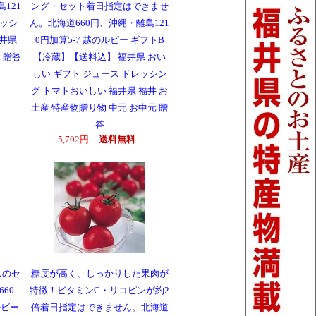
121
ング・セット着日指定はできませ
レッシ
ん。北海道660円、沖縄・離島121
井県
0円加算5-7 越のルビー ギフトB
 贈答
【冷蔵】【送料込】 福井県 おい
しい ギフト ジュース ドレッシン
グ トマトおいしい 福井県 福井 お
土産 特産物贈り物 中元 お中元 贈
答
5,702円
送料無料
スのセ
糖度が高く、しっかりした果肉が
60
特徴！ビタミンC・リコピンが約2
ルビー
倍着日指定はできません。北海道