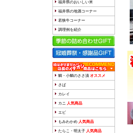
福井県のおいしい米
福井県の地酒コーナー
若狭牛コーナー
調理例を紹介
鯛・小鯛のささ漬
オススメ
さば
カレイ
カニ
人気商品
エビ
もみわかめ
人気商品
たらこ・明太子
人気商品