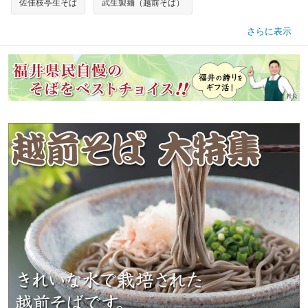
佐佳枝亭生そば
武生製麺（越前そば）
さらに表示