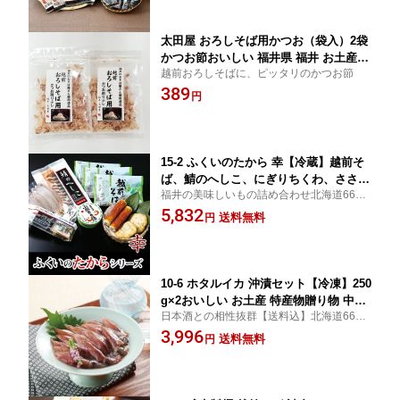
太田屋 おろしそば用かつお（袋入）2袋
かつお節おいしい 福井県 福井 お土産
越前おろしそばに、ピッタリのかつお節
特産物贈り物 中元 お中元 贈答
389
円
15-2 ふくいのたから 幸【冷蔵】越前そ
ば、鯖のへしこ、にぎりちくわ、ささが
福井の美味しいもの詰め合わせ北海道660
き上天、笹かれい一夜干し胡麻豆腐、小
円、沖縄・離島1210円加算
5,832
鯛ささ漬おいしい 福井県 福井 お土産
送料無料
円
特産物贈り物 中元 お中元 贈答
10-6 ホタルイカ 沖漬セット【冷凍】250
g×2おいしい お土産 特産物贈り物 中元
日本酒との相性抜群【送料込】北海道660
お中元 贈答
円、沖縄・離島1210円加算
3,996
送料無料
円