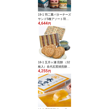
19-1 羽二重バターチーズ
サンド5種アソート羽二
4,644
重チョコバターチーズサ
円
ンド、羽二重いちごバタ
ーチーズサンド、羽二重
モンブランバターチーズ
サンド、羽二重ピスタチ
オバターチーズサンド、
羽二重餡バターチーズサ
ンド各1ヶラニーチーズ
福井県 お土産 特産物
18-1 五月ヶ瀬 煎餅 （32
枚入）名代石窯焼煎餅お
4,255
いしい 福井県 福井 お土
円
産 特産物贈り物 中元 お
中元 贈答