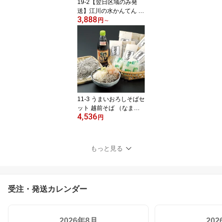
19-2【翌日区域のみ発
送】江川の水かんてん 黄
3,888
金の梅【冷蔵】おいしい
円
～
福井県 福井 お土産 特産
物贈り物 中元 お中元 贈
答
11-3 うまいおろしそばセ
ット 越前そば （なま）
4,536
【冷蔵】おいしい 福井県
円
福井 お土産 特産物贈り
物 中元 お中元 贈答
もっと見る
受注・発送カレンダー
2026年8月
20