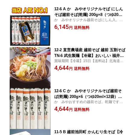
12-6 A かゞみやオリジナルそば にしん
そば越前そば(乾麺) 200g×8（つゆ20ml
かゞみやオリジナル越前そばにしん入。乾
×16袋）にしん甘露煮 2本入×1おいしい
麺ですから日持ちします。つゆ付です。北
6,145
福井県 福井 お土産 特産物贈り物 中元
送料無料
円
海道660円・沖縄・離島1210円加算冷蔵便
お中元 贈答
12-2 直営農場産 越前そば 越前 五割そば
TN-6 武生製麺【冷蔵】おいしい 福井県
賞味期間【冷蔵】15日【送料込】北海道66
福井 お土産 特産物贈り物 中元 お中元
0円・沖縄・離島1210円加算日曜日、水曜
4,644
贈答
送料無料
円
日はお休みのため、その翌日発送になりま
す越前五割そば（2食×3袋）そばつゆ付
12-6 C かゞみやオリジナルそば越前そ
ば(乾麺) 200g×6（つゆ20ml×12袋）お
かゞみやおすすめの越前そば。乾麺ですか
いしい 福井県 福井 お土産 特産物贈り
ら日持ちします。つゆ付です。北海道660
4,644
物 中元 お中元 贈答
送料無料
円
円・沖縄・離島1210円加算
11-5 B 越前池田町 かんむり生そば【冷