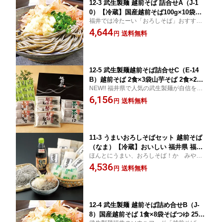
12-3 武生製麺 越前そば 詰合せA（J-1
0）【冷蔵】国産越前そば100g×10袋
福井では冷たーい「おろしそば」おすす
そばつゆ25g×10袋おいしい 福井県 福井
め。賞味期間・冷蔵10日北海道660円・沖
4,644
お土産 特産物贈り物 中元 お中元 贈答
送料無料
円
縄・離島1210円加算
12-5 武生製麺越前そば詰合せC（E-14
B）越前そば 2食×3袋山芋そば 2食×2袋
NEW!! 福井県で人気の武生製麺が自信を持
茶そば 2食×2袋そばつゆ 25g×14袋【冷
ってご紹介する福井のソウルフードをご賞
6,156
蔵】おいしい 福井県 福井 お土産 特産
送料無料
円
味ください！>北海道660円・沖縄・離島12
物贈り物 中元 お中元 贈答
10円加算
11-3 うまいおろしそばセット 越前そば
（なま）【冷蔵】おいしい 福井県 福井
ほんとにうまい、おろしそば！かゞみやお
お土産 特産物贈り物 中元 お中元 贈答
すすめのおそばです。賞味期間【冷蔵】10
4,536
送料無料
円
日北海道660円・沖縄・離島1210円加算日
曜日はお休みのため、月曜出荷
12-4 武生製麺 越前そば詰め合せB（J-
8）国産越前そば 1食×8袋そばつゆ 25g×