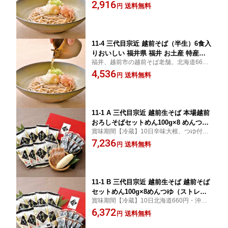
円・沖縄・離島1210円加算コシのある、の
2,916
送料無料
円
ど越しのいい越前そば
11-4 三代目宗近 越前そば（半生）6食入
りおいしい 福井県 福井 お土産 特産物
福井、越前市の越前そば老舗。北海道660
贈り物 中元 お中元 贈答
円・沖縄・離島1210円加算
4,536
送料無料
円
11-1 A 三代目宗近 越前生そば 本場越前
おろしそばセットめん100g×8 めんつゆ
賞味期間【冷蔵】10日辛味大根、つゆ付。
（ストレート）60ml×8辛味大根×1かつ
日曜祝日、水曜日はお休みのため火曜、祝
7,236
おぶしパック×8【冷蔵】おいしい 福井
送料無料
円
日の翌々日、金曜出荷北海道660円・沖
県 福井 お土産 特産物本場越前おろしそ
縄・離島1210円加算
ばセット 贈り物
11-1 B 三代目宗近 越前生そば 越前そば
セットめん100g×8めんつゆ（ストレー
賞味期間【冷蔵】10日北海道660円・沖
ト）60ml×8【冷蔵】おいしい 福井県 福
縄・離島1210円加算日曜祝日、水曜日はお
6,372
井 お土産 特産物贈り物 中元 お中元 贈
送料無料
円
休みのため、火曜、祝日の翌々日、金曜の
答
出荷