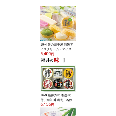
19-4 餅の田中屋 特製ア
イスクリーム・アイスキ
5,400
ャンデー セット【冷凍】
円
おいしい 福井県 福井 お
土産 特産物贈り物 中元
お中元 贈答
16-9 福井の味 I鯖缶味
付、鯖缶 味噌煮、若狭宇
6,156
宙鯖缶、たらの子缶詰、
円
鯖缶 生姜煮、鯖缶 唐辛
子入りおいしい 福井県