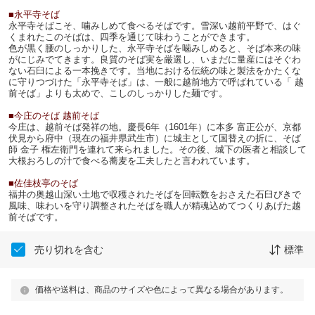
■永平寺そば
永平寺そばこそ、噛みしめて食べるそばです。雪深い越前平野で、はぐ
くまれたこのそばは、四季を通じて味わうことができます。
色が黒く腰のしっかりした、永平寺そばを噛みしめると、そば本来の味
がにじみでてきます。良質のそば実を厳選し、いまだに量産にはそぐわ
ない石臼による一本挽きです。当地における伝統の味と製法をかたくな
に守りつづけた「永平寺そば」は、一般に越前地方で呼ばれている「 越
前そば」よりも太めで、こしのしっかりした麺です。
■今庄のそば 越前そば
今庄は、越前そば発祥の地。慶長6年（1601年）に本多 富正公が、京都
伏見から府中（現在の福井県武生市）に城主として国替えの折に、そば
師 金子 権左衛門を連れて来られました。その後、城下の医者と相談して
大根おろしの汁で食べる蕎麦を工夫したと言われています。
■佐佳枝亭のそば
福井の奥越山深い土地で収穫されたそばを回転数をおさえた石臼びきで
風味、味わいを守り調整されたそばを職人が精魂込めてつくりあげた越
前そばです。
売り切れを含む
標準
価格や送料は、商品のサイズや色によって異なる場合があります。