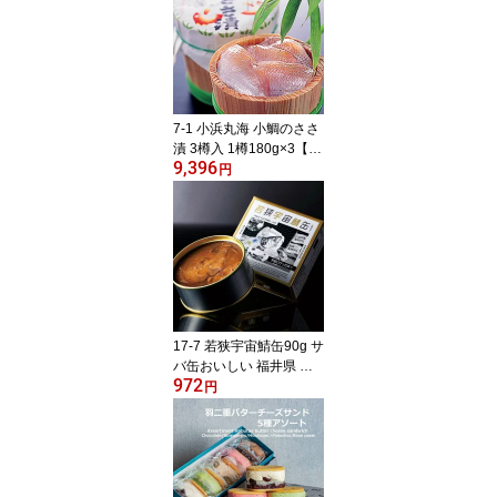
福井 お土産 特産物贈り
物 中元 お中元 贈答
7-1 小浜丸海 小鯛のささ
漬 3樽入 1樽180g×3【冷
9,396
蔵】おいしい 福井県 福
円
井 お土産 特産物贈り物
中元 お中元 贈答
17-7 若狭宇宙鯖缶90g サ
バ缶おいしい 福井県 福
972
井 お土産 特産物贈り物
円
中元 お中元 贈答