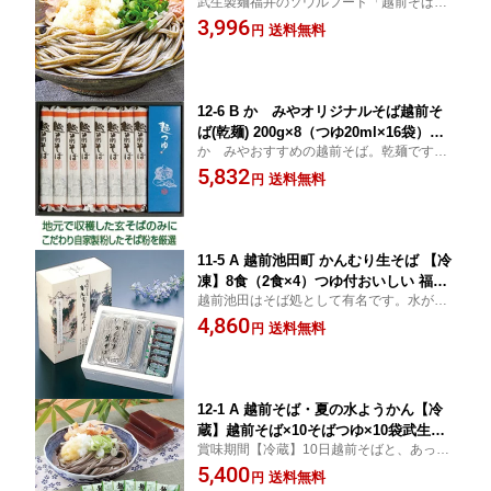
武生製麺福井のソウルフード「越前そば」
8袋【冷蔵】おいしい 福井県 福井 お土
をぜひご賞味ください。北海道660円・沖
3,996
産 特産物贈り物 中元 お中元 贈答
送料無料
円
縄・離島1210円加算
12-6 B かゞみやオリジナルそば越前そ
ば(乾麺) 200g×8（つゆ20ml×16袋）お
かゞみやおすすめの越前そば。乾麺ですか
いしい 福井県 福井 お土産 特産物贈り
ら日持ちします。つゆ付です。北海道660
5,832
物 中元 お中元 贈答
送料無料
円
円・沖縄・離島1210円加算
11-5 A 越前池田町 かんむり生そば 【冷
凍】8食（2食×4）つゆ付おいしい 福井
越前池田はそば処として有名です。水がき
県 福井 お土産 特産物贈り物 中元 お中
れい、空気がきれい、納得のおそばをぜ
4,860
元 贈答
送料無料
円
ひ！北海道660円・沖縄・離島1210円加算
12-1 A 越前そば・夏の水ようかん【冷
蔵】越前そば×10そばつゆ×10袋武生製
賞味期間【冷蔵】10日越前そばと、あっさ
麺福井の水ようかん×2箱おいしい 福井
りとした甘みの水ようかんセット北海道66
5,400
県 福井 お土産 特産物贈り物 中元 お中
送料無料
円
0円・沖縄・離島1210円加算