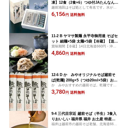
凍】12食（2食×6）つゆ付JAたんなん
越前池田はそば処として有名です。水がき
ギフトおいしい 福井県 福井 お土産 特
れい、空気がきれい、納得のおそばをぜ
6,156
産物贈り物 中元 お中元 贈答
送料無料
円
ひ！北海道660円・沖縄・離島1210円加算
11-2 B ヤマサ製麺 永平寺御用達 そばセ
ット 細麺×5袋 太麺×5袋【冷蔵】【送料
賞味期間【冷蔵】14日北海道660円・沖
無料】そば 永平寺ギフト 越前そばおい
縄・離島1210円加算
4,860
しい 福井県 福井 お土産 特産物贈り物
送料無料
円
中元 お中元 贈答
12-6 D かゞみやオリジナルそば越前そ
ば(乾麺) 200g×5（つゆ20ml×5袋）おい
かゞみやおすすめの越前そば。乾麺ですか
しい 福井県 福井 お土産 特産物贈り物
ら日持ちします。つゆ付です。北海道660
3,780
中元 お中元 贈答
送料無料
円
円・沖縄・離島1210円加算
9-4 三代目宗近 越前そば（半生）3食入
りおいしい 福井県 福井 お土産 特産物
福井は越前市の越前そば老舗。北海道660
贈り物 中元 お中元 贈答