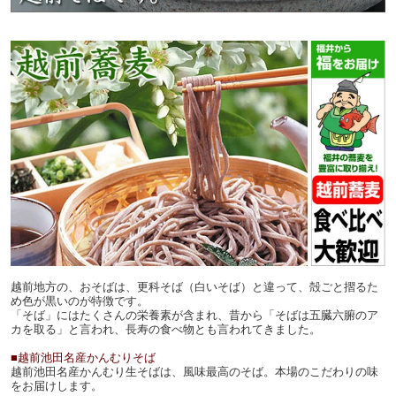
越前地方の、おそばは、更科そば（白いそば）と違って、殻ごと摺るた
め色が黒いのが特徴です。
「そば」にはたくさんの栄養素が含まれ、昔から「そばは五臓六腑のア
カを取る」と言われ、長寿の食べ物とも言われてきました。
■越前池田名産かんむりそば
越前池田名産かんむり生そばは、風味最高のそば。本場のこだわりの味
をお届けします。