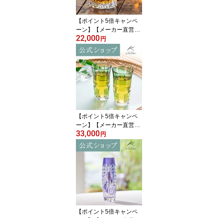
の日 送別品 退職記念品
【ポイント5倍キャンペ
ーン】【メーカー直営
22,000
店】カガミクリスタル K
円
AGAMIロックグラス ウ
イスキーグラス T429-29
94＜白露＞ギフト 結婚
祝 内祝 誕生祝 贈答品 記
念品 還暦祝 古希祝敬老
の日 父の日 母の日 退職
記念品
【ポイント5倍キャンペ
ーン】【メーカー直営
33,000
店】江戸切子 カガミクリ
円
スタルKAGAMI #2511＜
竹の膳＞創作切子 ペアス
リムグラス ビールグラス
緑ギフト 結婚祝 内祝 誕
生祝 贈答品 記念品 還暦
祝 古希祝敬老の日 父の
日 母の日 退職記念品
【ポイント5倍キャンペ