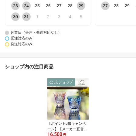
23
24
25
26
27
28
29
27
28
29
30
31
1
2
3
4
5
休業日（受注・発送対応なし）
受注対応のみ
発送対応のみ
ショップ内の注目商品
【ポイント5倍キャンペ
ーン】【メーカー直営
16,500
店】江戸切子 カガミクリ
円