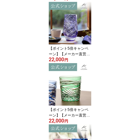
スタルKAGAMI TPS615-
2950-AB＜富士＞ペア グ
ラス 冷酒杯 赤 青ギフト
ラッピング無料 結婚祝
内祝 贈答品 送別品父の
日 母の日 敬老の日 誕生
日プレゼント
【ポイント5倍キャンペ
ーン】【メーカー直営
22,000
店】江戸切子 カガミクリ
円
スタル タンブラーKAGA
MI T777-3028-CMP ＜麻
の葉＞ハイボールグラス
ビールグラス 名入れ ギ
フト贈答品 送別品 退職
記念品 結婚祝 内祝父の
日 母の日 古希祝 敬老の
日
【ポイント5倍キャンペ
ーン】【メーカー直営
22,000
店】カガミクリスタル 江
円
戸切子KAGAMI T577-29
44-CGR＜舞＞グラス ロ
ック 緑 6色展開ギフト 贈