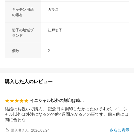
キッチン用品
ガラス
の素材
切子の地域ブ
江戸切子
ランド
個数
2
購入した人のレビュー
イニシャル以外の刻印は
時
結婚のお祝いで購入。 記念日を刻印したかったのですが、イニシ
ャル以外は外注になるので約4週間かかるとの事です。個人的には
間に合わ
な
さらに表示
購入者
さん
2026/03/24