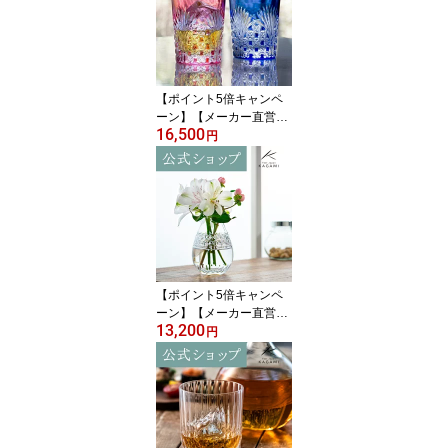
答品 自家用 送別品父の
日 母の日 敬老の日
【ポイント5倍キャンペ
ーン】【メーカー直営
16,500
店】江戸切子 カガミクリ
円
スタルKAGAMI TPS370-
2943-AB＜笹っ葉に四角
籠目紋＞ペアグラス ロッ
ク グラス 赤 青ギフト ラ
ッピング無料 結婚祝 内
祝 贈答品 還暦祝 退職祝
父の日 母の日 敬老の日
【ポイント5倍キャンペ
ーン】【メーカー直営店
13,200
直営店限定販売】江戸切
円
子 カガミクリスタルKAG
AMI F714-2998＜しずく
＞一輪挿し 花瓶 クリア
インテリアギフト ラッピ
ング無料 結婚祝 内祝 還
暦祝 古希祝母の日 敬老