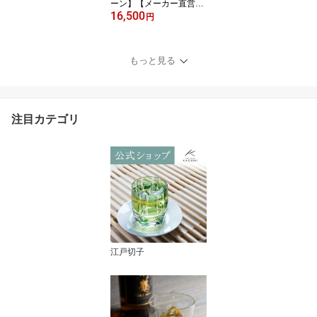
ーン】【メーカー直営
16,500
店】江戸切子 カガミクリ
円
スタルKAGAMI F663-29
92-CMP＜穂風＞一輪挿
し インテリア 紫結婚祝
もっと見る
内祝 ギフト 送別品 贈答
品 還暦祝 古希祝退職記
念品 父の日 母の日 敬老
の日
注目カテゴリ
江戸切子