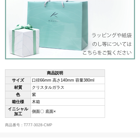
商品説明
サイズ
口径66mm 高さ140mm 容量380ml
材質
クリスタルガラス
色
紫
箱仕様
木箱
イニシャル
側面〇 底面×
加工
商品番号：T777-3028-CMP