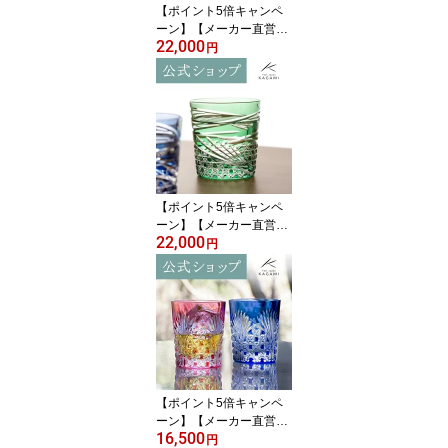
【ポイント5倍キャンペ
ーン】【メーカー直営
22,000
店】江戸切子 カガミクリ
円
スタル タンブラーKAGA
MI T777-3028-CMP ＜麻
の葉＞ハイボールグラス
ビールグラス 名入れ ギ
フト贈答品 送別品 退職
記念品 結婚祝 内祝父の
日 母の日 古希祝 敬老の
日
【ポイント5倍キャンペ
ーン】【メーカー直営
22,000
店】カガミクリスタル 江
円
戸切子KAGAMI T577-29
44-CGR＜舞＞グラス ロ
ック 緑 6色展開ギフト 贈
答品 自家用 送別品父の
日 母の日 敬老の日
【ポイント5倍キャンペ
ーン】【メーカー直営
16,500
店】江戸切子 カガミクリ
円