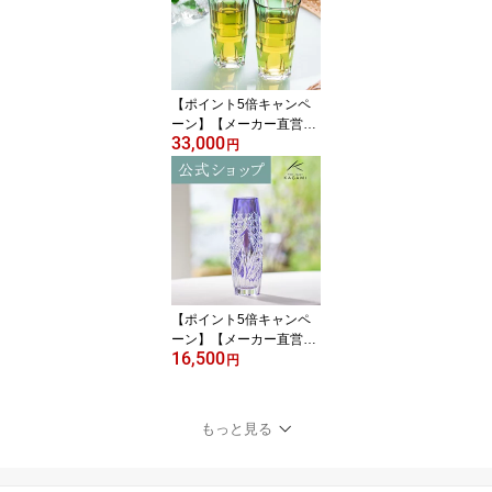
祝 内祝 誕生祝 贈答品 記
念品 還暦祝 古希祝敬老
の日 父の日 母の日 退職
記念品
【ポイント5倍キャンペ
ーン】【メーカー直営
33,000
店】江戸切子 カガミクリ
円
スタルKAGAMI #2511＜
竹の膳＞創作切子 ペアス
リムグラス ビールグラス
緑ギフト 結婚祝 内祝 誕
生祝 贈答品 記念品 還暦
祝 古希祝敬老の日 父の
日 母の日 退職記念品
【ポイント5倍キャンペ
ーン】【メーカー直営
16,500
店】江戸切子 カガミクリ
円
スタルKAGAMI F663-29
92-CMP＜穂風＞一輪挿
し インテリア 紫結婚祝
もっと見る
内祝 ギフト 送別品 贈答
品 還暦祝 古希祝退職記
念品 父の日 母の日 敬老