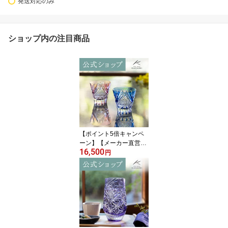
発送対応のみ
ショップ内の注目商品
【ポイント5倍キャンペ
ーン】【メーカー直営
16,500
店】江戸切子 カガミクリ
円
スタルKAGAMI TPS615-
2950-AB＜富士＞ペア グ
ラス 冷酒杯 赤 青ギフト
ラッピング無料 結婚祝
内祝 贈答品 送別品父の
日 母の日 敬老の日 誕生
日プレゼント