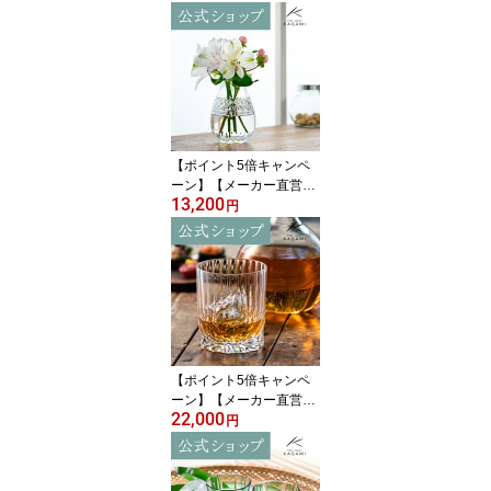
スタルKAGAMI TPS370-
2943-AB＜笹っ葉に四角
籠目紋＞ペアグラス ロッ
ク グラス 赤 青ギフト ラ
ッピング無料 結婚祝 内
祝 贈答品 還暦祝 退職祝
父の日 母の日 敬老の日
【ポイント5倍キャンペ
ーン】【メーカー直営店
13,200
直営店限定販売】江戸切
円
子 カガミクリスタルKAG
AMI F714-2998＜しずく
＞一輪挿し 花瓶 クリア
インテリアギフト ラッピ
ング無料 結婚祝 内祝 還
暦祝 古希祝母の日 敬老
の日 送別品 退職記念品
【ポイント5倍キャンペ
ーン】【メーカー直営
22,000
店】カガミクリスタル K
円
AGAMIロックグラス ウ
イスキーグラス T429-29
94＜白露＞ギフト 結婚