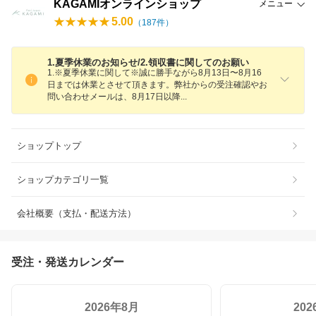
KAGAMIオンラインショップ
メニュー
5.00
（
187
件）
1.夏季休業のお知らせ/2.領収書に関してのお願い
1.※夏季休業に関して※誠に勝手ながら8月13日〜8月16
日までは休業とさせて頂きます。弊社からの受注確認やお
問い合わせメールは、8月17日以
降
ショップトップ
ショップカテゴリ一覧
会社概要（支払・配送方法）
受注・発送カレンダー
2026年8月
20