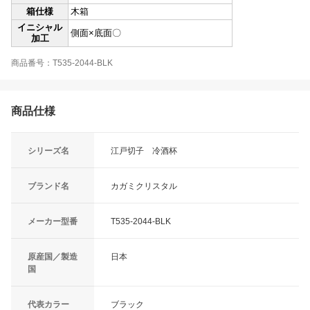
箱仕様
木箱
イニシャル
側面×底面〇
加工
商品番号：T535-2044-BLK
商品仕様
シリーズ名
江戸切子 冷酒杯
ブランド名
カガミクリスタル
メーカー型番
T535-2044-BLK
原産国／製造
日本
国
代表カラー
ブラック