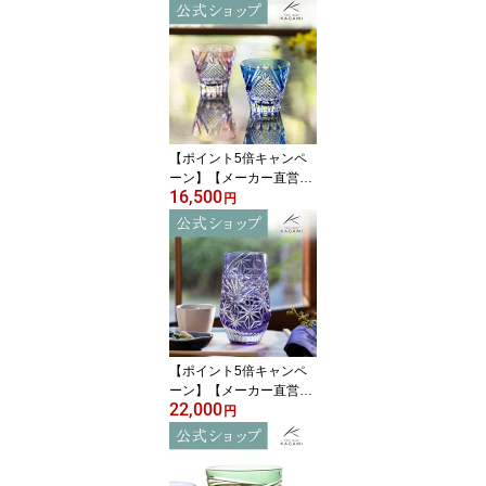
【ポイント5倍キャンペ
ーン】【メーカー直営
16,500
店】江戸切子 カガミクリ
円
スタルKAGAMI TPS615-
2950-AB＜富士＞ペア グ
ラス 冷酒杯 赤 青ギフト
ラッピング無料 結婚祝
内祝 贈答品 送別品父の
日 母の日 敬老の日 誕生
日プレゼント
【ポイント5倍キャンペ
ーン】【メーカー直営
22,000
店】江戸切子 カガミクリ
円
スタル タンブラーKAGA
MI T777-3028-CMP ＜麻
の葉＞ハイボールグラス