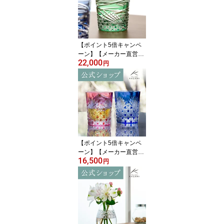
ビールグラス 名入れ ギ
フト贈答品 送別品 退職
記念品 結婚祝 内祝父の
日 母の日 古希祝 敬老の
日
【ポイント5倍キャンペ
ーン】【メーカー直営
22,000
店】カガミクリスタル 江
円
戸切子KAGAMI T577-29
44-CGR＜舞＞グラス ロ
ック 緑 6色展開ギフト 贈
答品 自家用 送別品父の
日 母の日 敬老の日
【ポイント5倍キャンペ
ーン】【メーカー直営
16,500
店】江戸切子 カガミクリ
円
スタルKAGAMI TPS370-
2943-AB＜笹っ葉に四角
籠目紋＞ペアグラス ロッ
ク グラス 赤 青ギフト ラ
ッピング無料 結婚祝 内
祝 贈答品 還暦祝 退職祝
父の日 母の日 敬老の日