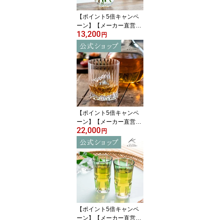
【ポイント5倍キャンペ
ーン】【メーカー直営店
13,200
直営店限定販売】江戸切
円
子 カガミクリスタルKAG
AMI F714-2998＜しずく
＞一輪挿し 花瓶 クリア
インテリアギフト ラッピ
ング無料 結婚祝 内祝 還
暦祝 古希祝母の日 敬老
の日 送別品 退職記念品
【ポイント5倍キャンペ
ーン】【メーカー直営
22,000
店】カガミクリスタル K
円
AGAMIロックグラス ウ
イスキーグラス T429-29
94＜白露＞ギフト 結婚
祝 内祝 誕生祝 贈答品 記
念品 還暦祝 古希祝敬老
の日 父の日 母の日 退職
記念品
【ポイント5倍キャンペ
ーン】【メーカー直営