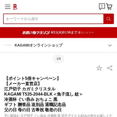
8/11(火)01:59まで
要エントリー
KAGAMIオンラインショップ
1/9
【ポイント5倍キャンペーン】
【メーカー直営店】
江戸切子 カガミクリスタル
KAGAMI T535-2044-BLK＜魚子流し 紋＞
冷酒杯 ぐい呑み おちょこ 黒
ギフト 贈答品 送別品 退職記念品
父の日 母の日 古希祝 敬老の日
手に馴染む 江戸切子 ぐい呑み 冷酒杯 黒 切子グラス お好みの色をお探しくだ