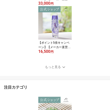
33,000
店】江戸切子 カガミクリ
円
スタルKAGAMI #2511＜
竹の膳＞創作切子 ペアス
リムグラス ビールグラス
緑ギフト 結婚祝 内祝 誕
生祝 贈答品 記念品 還暦
祝 古希祝敬老の日 父の
日 母の日 退職記念品
【ポイント5倍キャンペ
ーン】【メーカー直営
16,500
店】江戸切子 カガミクリ
円
スタルKAGAMI F663-29
92-CMP＜穂風＞一輪挿
し インテリア 紫結婚祝
もっと見る
内祝 ギフト 送別品 贈答
品 還暦祝 古希祝退職記
念品 父の日 母の日 敬老
の日
注目カテゴリ