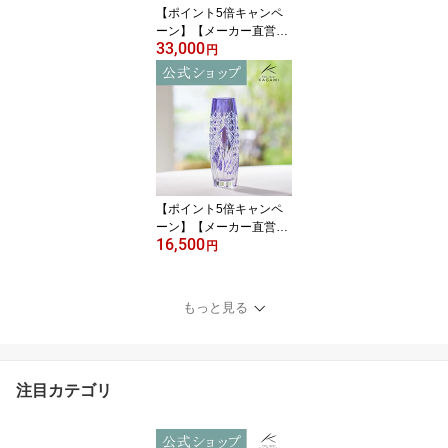
【ポイント5倍キャンペ
ーン】【メーカー直営
33,000
店】江戸切子 カガミクリ
円
スタルKAGAMI #2511＜
竹の膳＞創作切子 ペアス
リムグラス ビールグラス
緑ギフト 結婚祝 内祝 誕
生祝 贈答品 記念品 還暦
祝 古希祝敬老の日 父の
日 母の日 退職記念品
【ポイント5倍キャンペ
ーン】【メーカー直営
16,500
店】江戸切子 カガミクリ
円
スタルKAGAMI F663-29
92-CMP＜穂風＞一輪挿
し インテリア 紫結婚祝
もっと見る
内祝 ギフト 送別品 贈答
品 還暦祝 古希祝退職記
念品 父の日 母の日 敬老
の日
注目カテゴリ