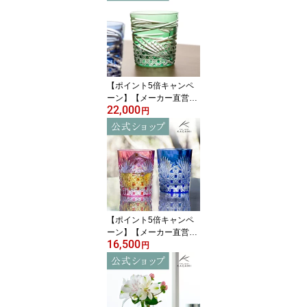
MI T777-3028-CMP ＜麻
の葉＞ハイボールグラス
ビールグラス 名入れ ギ
フト贈答品 送別品 退職
記念品 結婚祝 内祝父の
日 母の日 古希祝 敬老の
日
【ポイント5倍キャンペ
ーン】【メーカー直営
22,000
店】カガミクリスタル 江
円
戸切子KAGAMI T577-29
44-CGR＜舞＞グラス ロ
ック 緑 6色展開ギフト 贈
答品 自家用 送別品父の
日 母の日 敬老の日
【ポイント5倍キャンペ
ーン】【メーカー直営
16,500
店】江戸切子 カガミクリ
円
スタルKAGAMI TPS370-
2943-AB＜笹っ葉に四角
籠目紋＞ペアグラス ロッ
ク グラス 赤 青ギフト ラ
ッピング無料 結婚祝 内