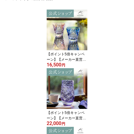
【ポイント5倍キャンペ
ーン】【メーカー直営
16,500
店】江戸切子 カガミクリ
円
スタルKAGAMI TPS615-
2950-AB＜富士＞ペア グ
ラス 冷酒杯 赤 青ギフト
ラッピング無料 結婚祝
内祝 贈答品 送別品父の
日 母の日 敬老の日 誕生
日プレゼント
【ポイント5倍キャンペ
ーン】【メーカー直営
22,000
店】江戸切子 カガミクリ
円
スタル タンブラーKAGA