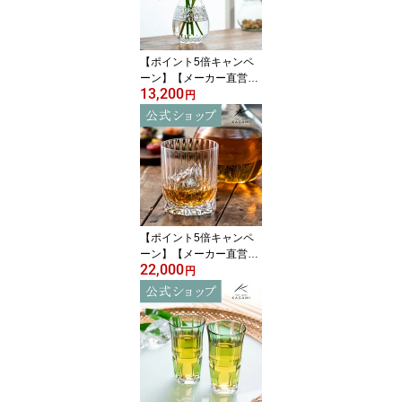
祝 贈答品 還暦祝 退職祝
父の日 母の日 敬老の日
【ポイント5倍キャンペ
ーン】【メーカー直営店
13,200
直営店限定販売】江戸切
円
子 カガミクリスタルKAG
AMI F714-2998＜しずく
＞一輪挿し 花瓶 クリア
インテリアギフト ラッピ
ング無料 結婚祝 内祝 還
暦祝 古希祝母の日 敬老
の日 送別品 退職記念品
【ポイント5倍キャンペ
ーン】【メーカー直営
22,000
店】カガミクリスタル K
円
AGAMIロックグラス ウ
イスキーグラス T429-29
94＜白露＞ギフト 結婚
祝 内祝 誕生祝 贈答品 記
念品 還暦祝 古希祝敬老
の日 父の日 母の日 退職
記念品