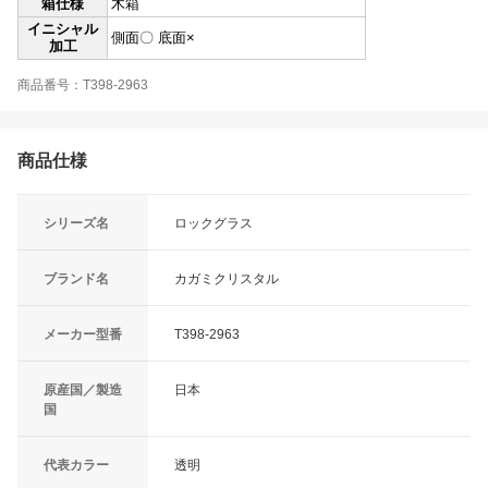
箱仕様
木箱
イニシャル
側面〇 底面×
加工
商品番号：T398-2963
商品仕様
シリーズ名
ロックグラス
ブランド名
カガミクリスタル
メーカー型番
T398-2963
原産国／製造
日本
国
代表カラー
透明