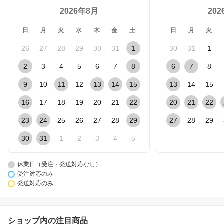
2026年8月
20
日
月
火
水
木
金
土
日
月
火
26
27
28
29
30
31
1
30
31
1
2
3
4
5
6
7
8
6
7
8
9
10
11
12
13
14
15
13
14
15
16
17
18
19
20
21
22
20
21
22
23
24
25
26
27
28
29
27
28
29
30
31
1
2
3
4
5
休業日（受注・発送対応なし）
受注対応のみ
発送対応のみ
ショップ内の注目商品