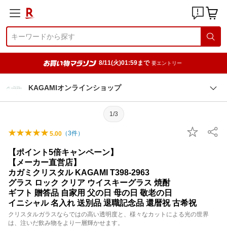
8/11(火)01:59まで
要エントリー
KAGAMIオンラインショップ
1/3
（
3
件）
5.00
【ポイント5倍キャンペーン】
【メーカー直営店】
カガミクリスタル KAGAMI T398-2963
グラス ロック クリア ウイスキーグラス 焼酎
ギフト 贈答品 自家用 父の日 母の日 敬老の日
イニシャル 名入れ 送別品 退職記念品 還暦祝 古希祝
クリスタルガラスならではの高い透明度と、様々なカットによる光の世界
は、注いだ飲み物をより一層輝かせます。