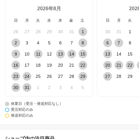
2026年8月
20
日
月
火
水
木
金
土
日
月
火
26
27
28
29
30
31
1
30
31
1
2
3
4
5
6
7
8
6
7
8
9
10
11
12
13
14
15
13
14
15
16
17
18
19
20
21
22
20
21
22
23
24
25
26
27
28
29
27
28
29
30
31
1
2
3
4
5
休業日（受注・発送対応なし）
受注対応のみ
発送対応のみ
ショップ内の注目商品