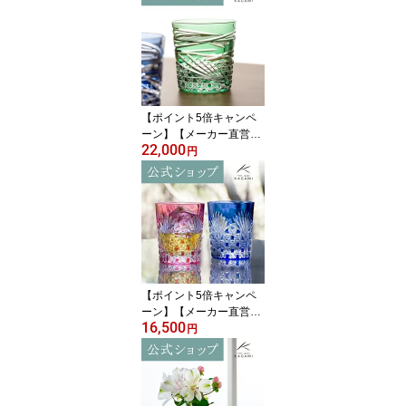
MI T777-3028-CMP ＜麻
の葉＞ハイボールグラス
ビールグラス 名入れ ギ
フト贈答品 送別品 退職
記念品 結婚祝 内祝父の
日 母の日 古希祝 敬老の
日
【ポイント5倍キャンペ
ーン】【メーカー直営
22,000
店】カガミクリスタル 江
円
戸切子KAGAMI T577-29
44-CGR＜舞＞グラス ロ
ック 緑 6色展開ギフト 贈
答品 自家用 送別品父の
日 母の日 敬老の日
【ポイント5倍キャンペ
ーン】【メーカー直営
16,500
店】江戸切子 カガミクリ
円
スタルKAGAMI TPS370-
2943-AB＜笹っ葉に四角
籠目紋＞ペアグラス ロッ
ク グラス 赤 青ギフト ラ