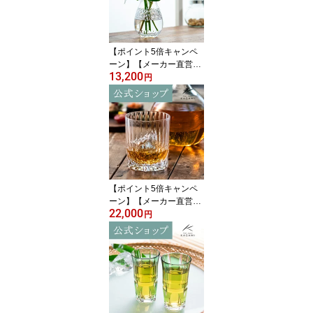
ッピング無料 結婚祝 内
祝 贈答品 還暦祝 退職祝
父の日 母の日 敬老の日
【ポイント5倍キャンペ
ーン】【メーカー直営店
13,200
直営店限定販売】江戸切
円
子 カガミクリスタルKAG
AMI F714-2998＜しずく
＞一輪挿し 花瓶 クリア
インテリアギフト ラッピ
ング無料 結婚祝 内祝 還
暦祝 古希祝母の日 敬老
の日 送別品 退職記念品
【ポイント5倍キャンペ
ーン】【メーカー直営
22,000
店】カガミクリスタル K
円
AGAMIロックグラス ウ
イスキーグラス T429-29
94＜白露＞ギフト 結婚
祝 内祝 誕生祝 贈答品 記
念品 還暦祝 古希祝敬老
の日 父の日 母の日 退職
記念品