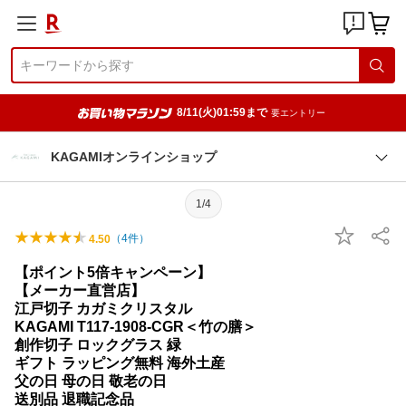
8/11(火)01:59まで
要エントリー
KAGAMIオンラインショップ
1/4
（
4
件）
4.50
【ポイント5倍キャンペーン】
【メーカー直営店】
江戸切子 カガミクリスタル
KAGAMI T117-1908-CGR＜竹の膳＞
創作切子 ロックグラス 緑
ギフト ラッピング無料 海外土産
父の日 母の日 敬老の日
送別品 退職記念品