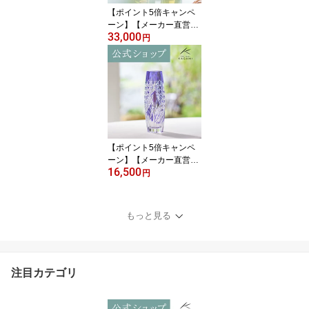
【ポイント5倍キャンペ
ーン】【メーカー直営
33,000
店】江戸切子 カガミクリ
円
スタルKAGAMI #2511＜
竹の膳＞創作切子 ペアス
リムグラス ビールグラス
緑ギフト 結婚祝 内祝 誕
生祝 贈答品 記念品 還暦
祝 古希祝敬老の日 父の
日 母の日 退職記念品
【ポイント5倍キャンペ
ーン】【メーカー直営
16,500
店】江戸切子 カガミクリ
円
スタルKAGAMI F663-29
92-CMP＜穂風＞一輪挿
し インテリア 紫結婚祝
もっと見る
内祝 ギフト 送別品 贈答
品 還暦祝 古希祝退職記
念品 父の日 母の日 敬老
の日
注目カテゴリ