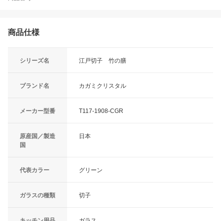
商品仕様
シリーズ名
江戸切子 竹の膳
ブランド名
カガミクリスタル
メーカー型番
T117-1908-CGR
原産国／製造
日本
国
代表カラー
グリーン
ガラスの種類
切子
キッチン用品
ガラス