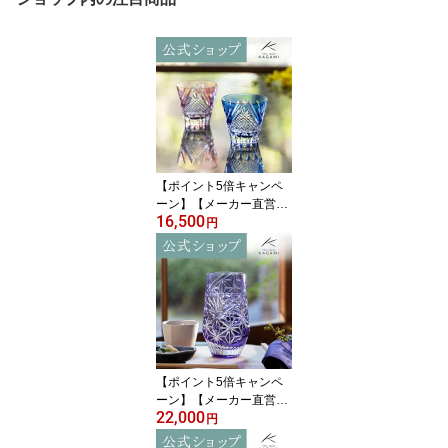
【ポイント5倍キャンペ
ーン】【メーカー直営
16,500
店】江戸切子 カガミクリ
円
スタルKAGAMI TPS615-
2950-AB＜富士＞ペア グ
ラス 冷酒杯 赤 青ギフト
ラッピング無料 結婚祝
内祝 贈答品 送別品父の
日 母の日 敬老の日 誕生
日プレゼント
【ポイント5倍キャンペ
ーン】【メーカー直営
22,000
店】江戸切子 カガミクリ
円
スタル タンブラーKAGA