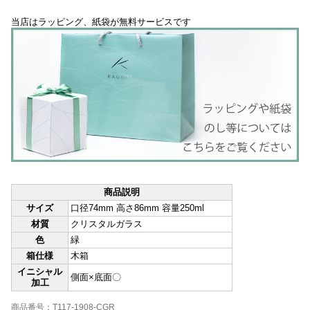
当店はラッピング、紙袋が無料サービスです
商品説明
サイズ
口径74mm 高さ86mm 容量250ml
材質
クリスタルガラス
色
緑
箱仕様
木箱
イニシャル
側面×底面〇
加工
商品番号：T117-1908-CGR