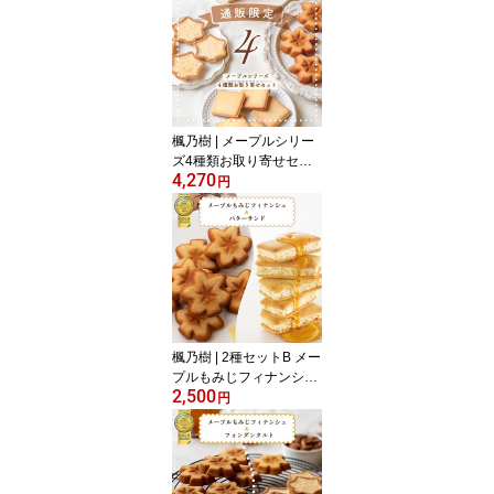
楓乃樹 | メープルシリー
ズ4種類お取り寄せセッ
4,270
ト ( タルト フィナンシェ
円
バターサンド ラングドシ
ャ ) [ 広島 お取り寄せス
イーツ 送料無料 贈り物
プレゼント 焼き菓子 メ
ープル クッキー お土産
お祝い kaedenoki ]
楓乃樹 | 2種セットB メー
プルもみじフィナンシェ
2,500
(8個入) ＆ メープルバタ
円
ーサンド(10個入) のセッ
ト [ 広島 お取り寄せスイ
ーツ 贈り物 プレゼント
焼き菓子 バター メープ