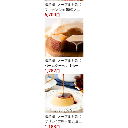
楓乃樹 | メープルもみじ
フィナンシェ 50個入り [
6,700
広島土産 送料無料 お取
円
り寄せスイーツ 大人数
シェア モンドセレクショ
ン金賞 焼き菓子 手土産
贈り物 内祝い 引越し 異
動 挨拶 フィナンシェ ka
edenoki ]
楓乃樹 | メープルもみじ
バームクーヘン 1ホール [
1,782
広島土産 お取り寄せスイ
円
ーツ ギフト モンドセレ
クション 焼き菓子 手土
産 贈り物 内祝い メープ
ル kaedenoki ]
楓乃樹 | メープルもみじ
プリン [ 広島土産 お取り
1,188
寄せスイーツ ギフト メ
円