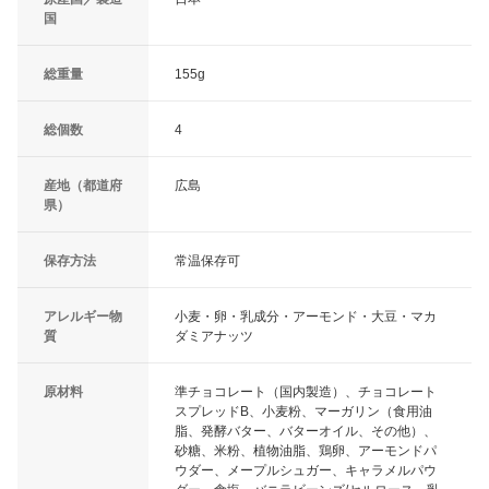
国
総重量
155g
総個数
4
産地（都道府
広島
県）
保存方法
常温保存可
アレルギー物
小麦・卵・乳成分・アーモンド・大豆・マカ
質
ダミアナッツ
原材料
準チョコレート（国内製造）、チョコレート
スプレッドB、小麦粉、マーガリン（食用油
脂、発酵バター、バターオイル、その他）、
砂糖、米粉、植物油脂、鶏卵、アーモンドパ
ウダー、メープルシュガー、キャラメルパウ