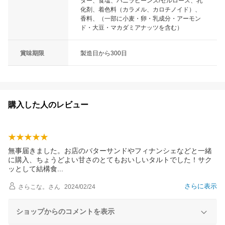
ダー、食塩、バニラビーンズ/セルロース、乳
化剤、着色料（カラメル、カロチノイド）、
香料、（一部に小麦・卵・乳成分・アーモン
ド・大豆・マカダミアナッツを含む）
賞味期限
製造日から300日
購入した人のレビュー
無事届きました。お店のバターサンドやフィナンシェなどと一緒
に購入、ちょうどよい甘さのとてもおいしいタルトでした！サク
ッとして結構
食
さらに表示
さらこな。
さん
2024/02/24
ショップからのコメントを表示