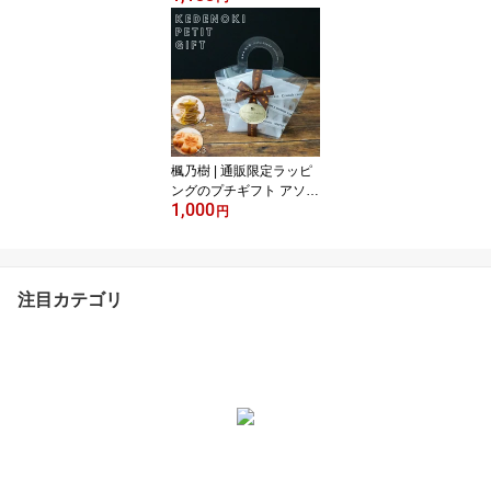
ープル モンドセレクショ
ン 焼き菓子 手土産 贈り
物 内祝い 引越し挨拶 プ
リン kaedenoki ]
楓乃樹 | 通販限定ラッピ
ングのプチギフト アソー
1,000
ト ( フィナンシェ 3個 ラ
円
ングドシャ 4個 ) [ 広島土
産 お取り寄せスイーツ
ギフト モンドセレクショ
ン 焼き菓子 メープル 手
注目カテゴリ
土産 贈り物 内祝い 引越
し挨拶 フィナンシェ kae
denoki ]