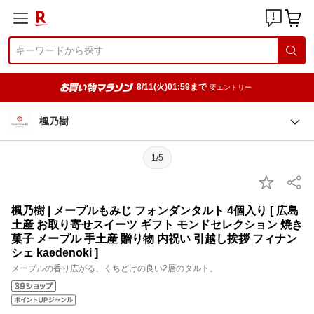
8/11(火)01:59まで
要エントリー
楓乃樹
1/5
楓乃樹 | メープルもみじ フォンダンタルト 4個入り [ 広島
土産 お取り寄せスイーツ ギフト モンドセレクション 焼き
菓子 メープル 手土産 贈り物 内祝い 引越し挨拶 フィナン
シェ kaedenoki ]
メープルの香り広がる、くちどけの良い2層のタルト。