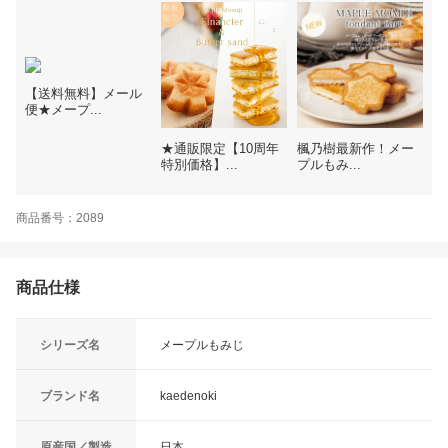
【送料無料】メール
便★メープ...
★通販限定【10周年
楓乃樹最新作！メー
特別価格】...
プルもみ...
商品番号：2089
商品仕様
シリーズ名
メープルもみじ
ブランド名
kaedenoki
原産国／製造
日本