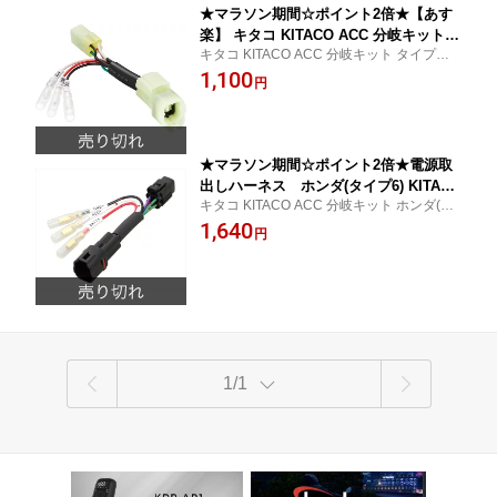
★マラソン期間☆ポイント2倍★【あす
楽】 キタコ KITACO ACC 分岐キット
キタコ KITACO ACC 分岐キット タイプA グ
タイプA グロム PCX 電源取り出し ハー
ロム PCX 電源取り出し ハーネス アクセサ
1,100
ネス アクセサリー電源 ACC電源 キー連
円
リー電源 ACC電源 キー連動 電源 分岐コネ
動 電源 分岐コネクター JC61 JC75 JC9
クター JC61 JC75 JC92 PCX125 JF28 JF5
2 PCX125 JF28 JF56 JF81 PCX150 KF
6 JF81 PCX150
12 KF18 KF30 ADV150 KF38 CB250R
MC52
★マラソン期間☆ポイント2倍★電源取
出しハーネス ホンダ(タイプ6) KITACO
キタコ KITACO ACC 分岐キット ホンダ(タ
(キタコ)
イプ6)
1,640
円
1/1