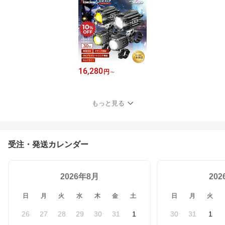
16,280
円
～
もっと見る
受注・発送カレンダー
2026年8月
20
日
月
火
水
木
金
土
日
月
火
26
27
28
29
30
31
1
30
31
1