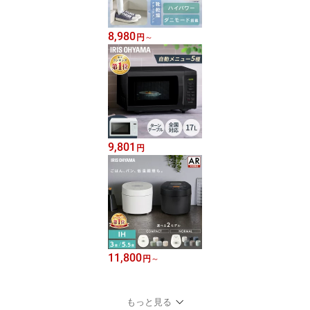
8,980
円
～
9,801
円
11,800
円
～
もっと見る