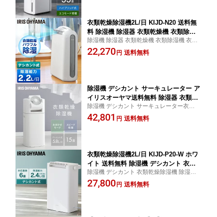
グ 白 KIJH-L160-W [B]
衣類乾燥除湿機2L/日 KIJD-N20 送料無
料 除湿機 除湿器 衣類乾燥機 衣類除湿
除湿機 除湿器 衣類乾燥機 衣類除湿機 衣類
機 衣類 洋服 乾燥 除湿 デシカント式 送
洋服 乾燥 除湿 デシカント式 送風 乾く 結露
22,270
風 乾く 結露対策 カビ 梅雨 部屋干し ア
送料無料
円
対策 カビ 梅雨 部屋干し アイリスオーヤマ
イリスオーヤマ [B]
除湿機 デシカント サーキュレーター ア
イリスオーヤマ送料無料 除湿器 衣類乾
除湿機 デシカント サーキュレーター衣類乾
燥 乾燥機 乾燥器 衣類乾燥機 パワフル
燥除湿機 除湿器 乾燥機 乾燥器 衣類乾燥機
42,801
部屋干し 5.8L 大容量 扇風機 除湿 送風
送料無料
円
部屋干し 5.8L 扇風機 送風 洗濯物 衣類 首振
洗濯物 衣類 梅雨 カビ対策 首振り タイ
り タイマー 湿気対策 アイリスオーヤマ
マー 湿気対策 ホワイト KIJDC-P60-W
[B]
衣類乾燥除湿機2L/日 KIJD-P20-W ホワ
イト 送料無料 除湿機 デシカント 衣類
除湿機 デシカント 衣類乾燥除湿機 除湿器
乾燥除湿機 除湿器 乾燥機 乾燥器 衣類
乾燥機 乾燥器 衣類乾燥機 部屋干し 2L 風向
27,800
乾燥機 部屋干し 2L 風向き調整可能 持
送料無料
円
き調整可能 持ち運び ハンドル付き 洗濯物
ち運び ハンドル付き 洗濯物 衣類 タイ
衣類 タイマー 湿気対策 アイリスオーヤマ
マー 湿気対策 アイリスオーヤマ [B]