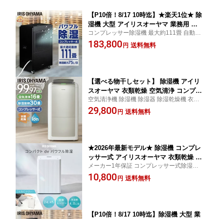
ヤマ
【P10倍！8/17 10時迄】★楽天1位★ 除
湿機 大型 アイリスオーヤマ 業務用 デ
コンプレッサー除湿機 最大約111畳 自動霜
ジタル表示 コンプレッサー式 湿度設定
取り機能 湿度表示 キャスター付き 取っ手
183,800
大容量 単相200V対応 除湿器 カビ対策
送料無料
円
付き 大型 業務用 会社 倉庫 工業用 工場用
湿気 結露対策 梅雨 連続排水 霜取り不
要 キャスター付き タイマー付 倉庫 物
置 IJCG-A75-B ブラック
【選べる物干しセット】 除湿機 アイリ
スオーヤマ 衣類乾燥 空気清浄 コンプレ
空気清浄機 除湿機 除湿器 除湿乾燥機 衣類
ッサー式 省エネ パワフル除湿 大容量 1
乾燥 結露対策 梅雨対策 部屋干し 室内干し
29,800
2L/日 室内物干し 折りたたみ 窓枠物干
送料無料
円
洗濯物 梅雨対策 アイリスオーヤマ
し 洗濯物干し 梅雨 除湿器 KIJCP-M120
SLM-990XR MW-260NR *
★2026年最新モデル★ 除湿機 コンプレ
ッサー式 アイリスオーヤマ 衣類乾燥 コ
メーカー1年保証 コンプレッサー式除湿機
ンパクト パワフル除湿 上下 自動ルーバ
除湿能力5.6/日 除湿機 除湿器 衣類乾燥機 衣
10,800
ー付 最大 12畳 4.8L/日 部屋干し リビン
送料無料
円
類乾燥器
グ 寝室 玄関 脱衣所 クローゼット 除湿
器 衣類乾燥除湿機 AJ-C48A-W *
【P10倍！8/17 10時迄】除湿機 大型 業