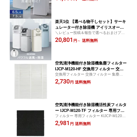
衣類乾燥機 コンパクト ハンドル付き 低騒
ビ パワフル除湿 電気代 省エネ 夏 自動
音 時短 タイパ 梅雨対策 カビ対策 アイリス
運転 除湿器 乾燥機 アイリスオーヤマ IJ
オーヤマ
C-R65 IJC-P70
楽天1位 【選べる物干しセット】サーキ
ュレーター付き除湿機 アイリスオーヤ
＼レビュー投稿＆報告で選べるおまけプレ
マ 除湿機 衣類乾燥 サーキュレーター付
ゼント！／ メーカー1年保証 サーキュレー
20,801
部屋干し 時短 デシカント式 室内物干し
送料無料
円
～
ター付き 除湿機 除湿器 衣類乾燥機 衣類乾
窓枠物干し 洗濯物干し 除湿器 IJD-I50 I
燥器 デシカント式 扇風機 おしゃれ
JDC-N50 IJDC-P60 STMX-920 MW-260
NR *
空気清浄機能付き除湿機集塵フィルター
IJCP-M120-HF 交換用フィルター 交換
交換用フィルター 交換フィルター 集塵フィ
フィルター 集塵フィルター IJCP-M120
ルター IJCP-M120 KIJCP-M120 専用フィル
2,730
KIJCP-M120 専用フィルター フィルタ
送料無料
円
ター フィルター 交換 空気清浄機能付き除
ー 交換 空気清浄機能付き除湿機 除湿機
湿機 除湿機 アイリスオーヤマ
アイリスオーヤマ
空気清浄機能付き除湿機活性炭フィルタ
ー IJCP-M120-TF フィルター 専用フィ
フィルター 専用フィルター KIJCP-M120専
ルター KIJCP-M120専用 除湿機フィル
用 除湿機フィルター パーツ 部品 別売り 交
2,981
ター パーツ 部品 別売り 交換 活性炭 空
送料無料
円
換 活性炭 空気清浄機能付き除湿機12L 空気
気清浄機能付き除湿機12L 空気清浄機
清浄機 除湿機 除湿器 除湿乾燥機 アイリス
除湿機 除湿器 除湿乾燥機 アイリスオー
オーヤマ