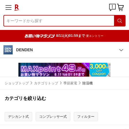
8/11(火)01:59まで
要エントリー
DENDEN
ショップトップ
カテゴリトップ
季節家電
除湿機
カテゴリを絞り込む
デシカント式
コンプレッサー式
フィルター