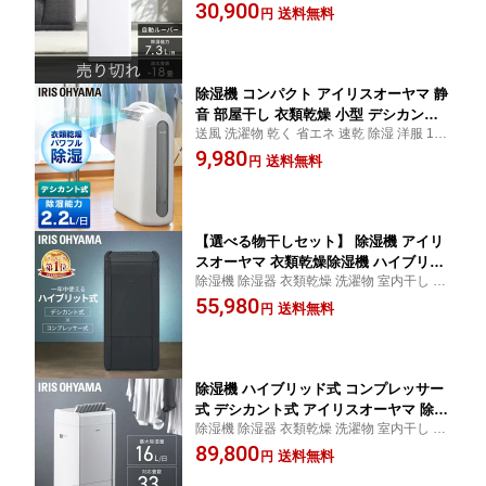
湿器 乾燥機 乾燥器 コンプレッサー式 部屋
30,900
除湿器 乾燥機 乾燥器 衣類乾燥機 コン
送料無料
円
干し 7L タイマー アイリスオーヤマ
プレッサー式 部屋干し 7L 洗濯物 衣類
タイマー
除湿機 コンパクト アイリスオーヤマ 静
音 部屋干し 衣類乾燥 小型 デシカント
送風 洗濯物 乾く 省エネ 速乾 除湿 洋服 1年
式 衣類乾燥 衣類乾燥除湿機 除湿乾燥機
中 乾燥機 時間短縮 結露対策 カビ 梅雨 部屋
9,980
家庭用 6畳 切 タイマー付 2.2L/日 湿気
送料無料
円
干し 静音 アイリスオーヤマ
湿度 結露 梅雨対策 オールシーズン 除
湿器 KIJD-H202S *
【選べる物干しセット】 除湿機 アイリ
スオーヤマ 衣類乾燥除湿機 ハイブリッ
除湿機 除湿器 衣類乾燥 洗濯物 室内干し 乾
ド式 ハイパワー除湿 大容量 16L/日 室
かす ハイブリッド コンプレッサー式 デシ
55,980
内物干し 折りたたみ 窓枠物干し 洗濯物
送料無料
円
カント式 湿気 梅雨 除湿 湿度 カビ対策 速乾
干し 部屋干し 梅雨 除湿器 IJH-L160-H
低騒音 スイング アイリスオーヤマ
SLM-990XR MW-260NR *
除湿機 ハイブリッド式 コンプレッサー
式 デシカント式 アイリスオーヤマ 除湿
除湿機 除湿器 衣類乾燥 洗濯物 室内干し 乾
器 衣類乾燥 コンパクト 16L パワフル
かす ハイブリッド コンプレッサー式 デシ
89,800
洗濯物 部屋干し 大容量 湿気 梅雨 除湿
送料無料
円
カント式 湿気 梅雨 除湿 湿度 カビ対策 速乾
湿度 カビ対策 速乾 低騒音 節電 スイン
低騒音 エコ スイング アイリスオーヤマ