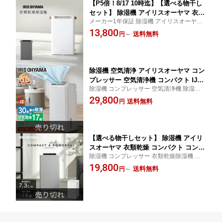
【P5倍！8/17 10時迄】【選べる物干し
セット】 除湿機 アイリスオーヤマ 衣類
メーカー1年保証 除湿機 アイリスオーヤマ
乾燥 コンパクト デシカント式 小型 2.4
除湿器 衣類乾燥機 衣類乾燥器 室内干し
13,800
L/日 低騒音 下向きルーバー 室内物干し
送料無料
円
～
折りたたみ 洗濯物干し 部屋干し 梅雨
一人暮らし 除湿器 IJD-P20 STMX-920 *
除湿機 空気清浄 アイリスオーヤマ コン
プレッサー 空気清浄機 コンパクト IJCP
除湿機 コンプレッサー 空気清浄機 除湿器
-M120 空気清浄機 コンプレッサー式 衣
空気清浄機 花粉 チャイルドロック 衣類乾
29,800
類乾燥機 除湿器 衣類乾燥 結露対策 花
送料無料
円
燥機 乾燥機 衣類 キャスター付き
粉対策 部屋干し 室内干し モニター付
自動霜取り搭載 省エネ
【選べる物干しセット】 除湿機 アイリ
スオーヤマ 衣類乾燥 コンパクト コンプ
除湿機 コンプレッサー 衣類乾燥除湿機 除
レッサー式 省エネ パワフル除湿 7.3L/
湿器 乾燥機 乾燥器 コンプレッサー式 部屋
19,800
日 室内物干し 折りたたみ 窓枠物干し
送料無料
円
～
干し 7L タイマー アイリスオーヤマ
洗濯物干し 部屋干し 梅雨 除湿器 IJC-P
70 STMX-920 MW-260NR *