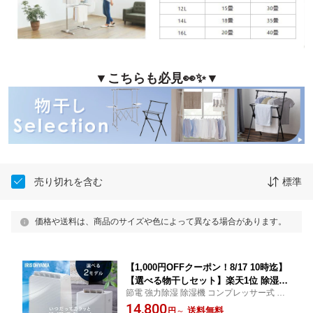
▼こちらも必見👀✨▼
売り切れを含む
標準
価格や送料は、商品のサイズや色によって異なる場合があります。
【1,000円OFFクーポン！8/17 10時迄】
【選べる物干しセット】楽天1位 除湿機
節電 強力除湿 除湿機 コンプレッサー式 小
コンプレッサー式 衣類乾燥除湿機 部屋
型 衣類乾燥除湿機 部屋干し 除湿器 除湿機
14,800
干し ニオイ対策 梅雨対策 家電 湿度 カ
送料無料
円
～