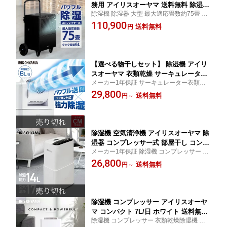
務用 アイリスオーヤマ 送料無料 除湿機
除湿機 除湿器 大型 最大適応畳数約75畳 コ
除湿器 大型 最大適応畳数約75畳 コンプ
ンプレッサー式 湿気 梅雨 除湿 湿度 カビ対
110,900
レッサー式 湿気 梅雨 除湿 湿度 カビ対
送料無料
円
策 業務用 工場 施設 工事不要 アイリスオー
策 業務用 工場 施設 工事不要 ブラック I
ヤマ
JCG-A50-B
【選べる物干しセット】 除湿機 アイリ
スオーヤマ 衣類乾燥 サーキュレーター
メーカー1年保証 サーキュレーター衣類乾
付 部屋干し 時短 デシカント式 8L/日 室
燥除湿機 サーキュレーターファン 脱衣所
29,800
内物干し 折りたたみ 窓枠物干し 洗濯物
送料無料
円
～
洗面所 浴室乾燥 クローゼット 速乾 乾燥機
干し 梅雨 除湿器 IJDC-K80 SLM-990XR
衣類 洗濯物 室内干し 省エネ 節電 送料無料
MW-260NR *
除湿機 空気清浄機 アイリスオーヤマ 除
湿器 コンプレッサー式 部屋干し コンパ
メーカー1年保証 除湿機 コンプレッサー 空
クト 空気清浄器 タイマー 衣類乾燥 除
気清浄17畳 除湿15畳 自動停止 除湿器 除湿
26,800
湿機 梅雨対策 除湿空気清浄機 衣類乾燥
送料無料
円
～
機 空気清浄機 空気清浄器 パワフル 室内干
機 省エネ カビ ニオイ ホワイト PD-A14
し
0-W
除湿機 コンプレッサー アイリスオーヤ
マ コンパクト 7L/日 ホワイト 送料無料
除湿機 コンプレッサー 衣類乾燥除湿機 除
コンプレッサー除湿機 衣類乾燥除湿機