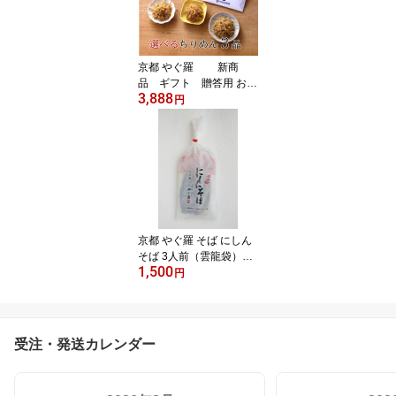
京都 やぐ羅 新商
品 ギフト 贈答用 お中
3,888
元 京のちりめん味くら
円
べ（ちりめんじゃこ3
種）（箱入り）送料無料
（但し、北海道、沖縄は
1500円）
京都 やぐ羅 そば にしん
そば 3人前（雲龍袋）家
1,500
庭用（3個以上ご購入で
円
送料無料！）
受注・発送カレンダー