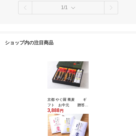
1/1
ショップ内の注目商品
京都 やぐ羅 蕎麦 ギ
フト お中元 贈答用
3,888
包装 箱入り にしんそば 6
円
人前 Y30 送料無
料（但し、北海道、沖縄
は1500円）