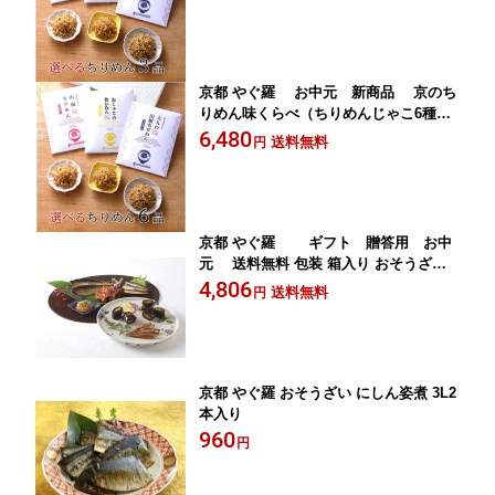
（但し、北海道、沖縄は1500円）
京都 やぐ羅 お中元 新商品 京のち
りめん味くらべ（ちりめんじゃこ6種）
（箱入り）ギフト贈答用 送料無料
6,480
送料無料
円
京都 やぐ羅 ギフト 贈答用 お中
元 送料無料 包装 箱入り おそうざい
味見世（7種） YA40
4,806
送料無料
円
京都 やぐ羅 おそうざい にしん姿煮 3L2
本入り
960
円