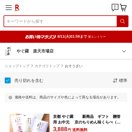
8/11(火)01:59まで
要エントリー
やぐ羅 楽天市場店
ショップトップ
カテゴリトップ
おそうざい
売り切れを含む
標準
価格や送料は、商品のサイズや色によって異なる場合があります。
京都 やぐ羅 新商品 ギフト 贈答
用 お中元 京のちりめん味くらべ（ち
りめんじゃこ3種）（箱入り）送料無料
3,888
送料無料
円