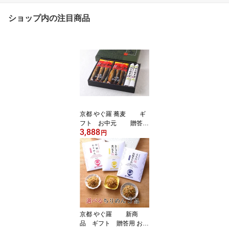
ショップ内の注目商品
京都 やぐ羅 蕎麦 ギ
フト お中元 贈答用
3,888
包装 箱入り にしんそば 6
円
人前 Y30 送料無
料（但し、北海道、沖縄
は1500円）
京都 やぐ羅 新商
品 ギフト 贈答用 お中