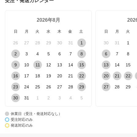
受注・発送カレンダー
2026年8月
20
日
月
火
水
木
金
土
日
月
火
26
27
28
29
30
31
1
30
31
1
2
3
4
5
6
7
8
6
7
8
9
10
11
12
13
14
15
13
14
15
16
17
18
19
20
21
22
20
21
22
23
24
25
26
27
28
29
27
28
29
30
31
1
2
3
4
5
休業日（受注・発送対応なし）
受注対応のみ
発送対応のみ