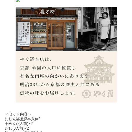
＜セット内容＞
にしん姿煮(3本入)×2
干めん(3人前)×2
だし(3人前)×2