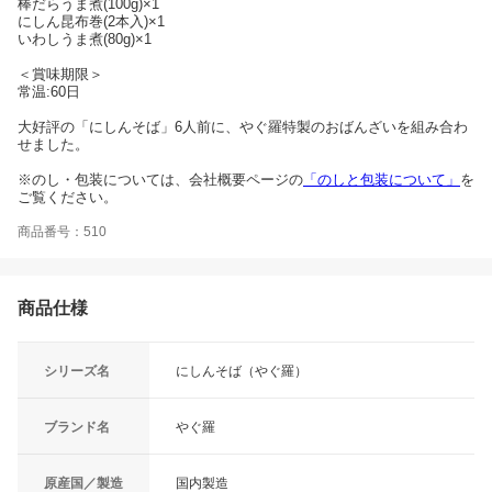
棒だらうま煮(100g)×1
にしん昆布巻(2本入)×1
いわしうま煮(80g)×1
＜賞味期限＞
常温:60日
大好評の「にしんそば」6人前に、やぐ羅特製のおばんざいを組み合わ
せました。
※のし・包装については、会社概要ページの
「のしと包装について」
を
ご覧ください。
商品番号：510
商品仕様
シリーズ名
にしんそば（やぐ羅）
ブランド名
やぐ羅
原産国／製造
国内製造