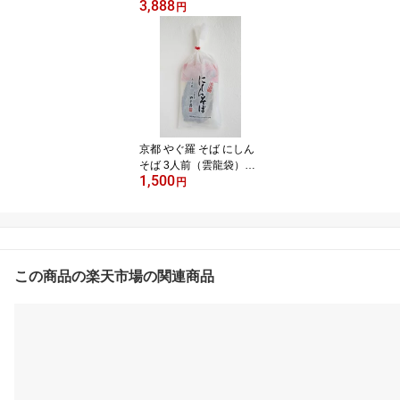
3,888
元 京のちりめん味くら
円
べ（ちりめんじゃこ3
種）（箱入り）送料無料
（但し、北海道、沖縄は
1500円）
京都 やぐ羅 そば にしん
そば 3人前（雲龍袋）家
1,500
庭用（3個以上ご購入で
円
送料無料！）
この商品の楽天市場の関連商品