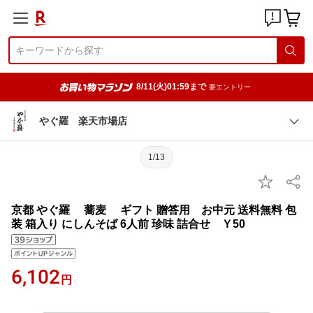
8/11(火)01:59まで
要エントリー
やぐ羅 楽天市場店
1/13
京都 やぐ羅 蕎麦 ギフト 贈答用 お中元 送料無料 包
装 箱入り にしんそば 6人前 珍味 詰合せ Ｙ50
6,102
円