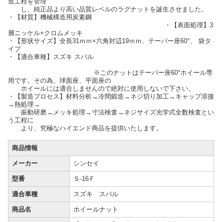
造工程を管理
し、純正品より高い品質レベルのラグナットを誕生させました。
・【材質】機械構造用炭素鋼
・【表面処理】3
層ニッケル+クロムメッキ
・【形状サイズ】全長31ｍｍ×六角対辺19ｍｍ、テーパー座60°、 袋タ
イプ
・【適合車種】スズキ スバル
※このナットはテーパー座60°ホイール専
用です。その為、球面座、平面座の
ホイールには適合しませんので絶対に使用しないで下さい。
・【製造プロセス】材料分析→冷間鍛造→ネジ切り加工→キャップ溶接
→熱処理→
振動研磨→メッキ処理→寸法検査→ネジサイズ光学式全数検査とい
う工程に
より、究極なハイエンド商品を提供いたします。
商品情報
メーカー
シンセイ
型番
Ｓ-16Ｆ
適合車種
スズキ スバル
商品名
ホイールナット