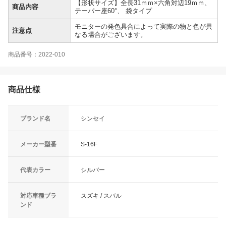
【形状サイズ】全長31ｍｍ×六角対辺19ｍｍ、
商品内容
テーパー座60°、 袋タイプ
モニターの発色具合によって実際の物と色が異
注意点
なる場合がございます。
商品番号：2022-010
商品仕様
ブランド名
シンセイ
メーカー型番
S-16F
代表カラー
シルバー
対応車種ブラ
スズキ / スバル
ンド