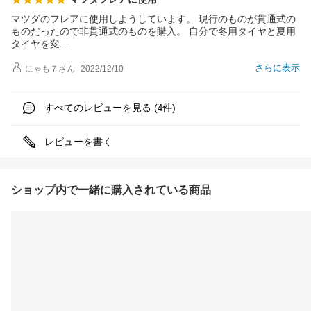
マツダのフレアに使用しようしています。 現行のものが貫通式の
ものだったので非貫通式のものを購入。 自分で冬用タイヤと夏用
タイヤを
変
さらに表示
にゃも７
さん
2022/12/10
すべてのレビューを見る (
件)
4
レビューを書く
ショップ内で一緒に購入されている商品