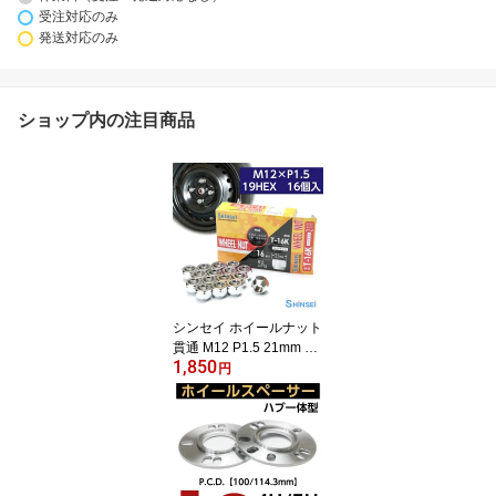
受注対応のみ
発送対応のみ
ショップ内の注目商品
シンセイ ホイールナット
貫通 M12 P1.5 21mm 16
1,850
個入 T-16K トヨタ ミツ
円
ビシ ダイハツ マツダ ピ
ッチ