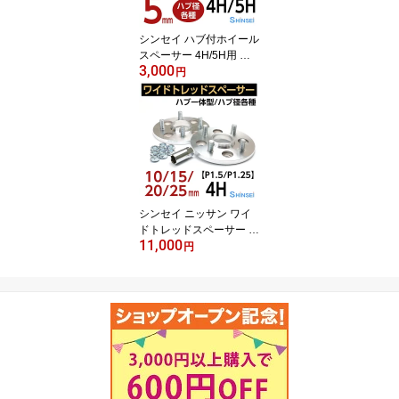
シンセイ ハブ付ホイール
スペーサー 4H/5H用 厚
3,000
み5mm 73φ 異形 PCD10
円
0〜114.3 2枚入り 日本製
国産
シンセイ ニッサン ワイ
ドトレッドスペーサー ワ
11,000
イトレ 4H PCD100 ハブ
円
径60φ P1.25 10mm 15m
m 20mm ピッチ 国産 日
本製 日産 【あす楽対
応】