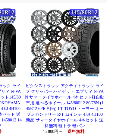
ラック ライ
ピクシストラック アクティトラック ライ
リィ N-VA
フ クリッパー ハイゼット エブリィ N-VA
ト145/80
N サマータイヤホイール 4本セット軽自動
YOKOHAMA
車用 選べるホイール 145/80R12 80/78N (1
.0J 4H100
45R12 6PR 相当) LT TOYO トーヨー オー
本セット 送
プンカントリー R/T 12インチ 4.0J 4H100
58012 14
新品 サマータイヤホイール 4本セット 送
2
料無料 軽トラ 軽バン
料
45,800円～
送料無料