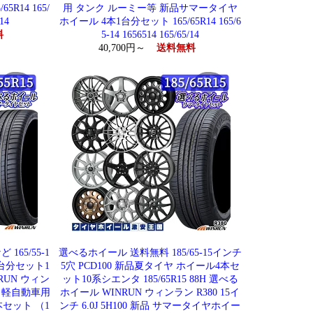
R14 165/
用 タンク ルーミー等 新品サマータイヤ
14
ホイール 4本1台分セット 165/65R14 165/6
料
5-14 1656514 165/65/14
40,700円～
送料無料
65/55-1
選べるホイール 送料無料 185/65-15インチ
台分セット1
5穴 PCD100 新品夏タイヤ ホイール4本セ
NRUN ウィン
ット10系シエンタ 185/65R15 88H 選べる
100 軽自動車用
ホイール WINRUN ウィンラン R380 15イ
セット （1
ンチ 6.0J 5H100 新品 サマータイヤホイー