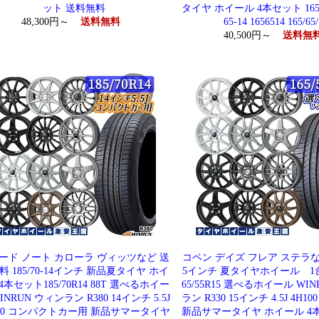
ット 送料無料
タイヤ ホイール 4本セット 165/65
48,300円～
送料無料
65-14 1656514 165/65/
40,500円～
送料無
ード ノート カローラ ヴィッツなど 送
コペン デイズ フレア ステラなど 1
料 185/70-14インチ 新品夏タイヤ ホイ
5インチ 夏タイヤホイール 1
本セット185/70R14 88T 選べるホイー
65/55R15 選べるホイール WI
INRUN ウィンラン R380 14インチ 5.5J
ラン R330 15インチ 4.5J 4H
100 コンパクトカー用 新品サマータイヤ
新品サマータイヤ ホイール 4本