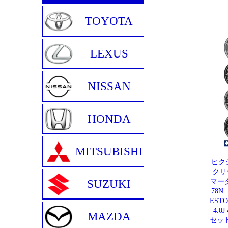
ピク
クリ
マータ
78N
EST
4.
セット