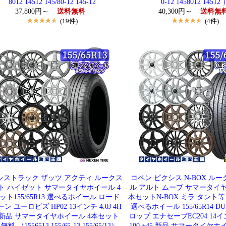
8012 14512 145/80-12 145-12
0-12 1458012 14512
37,800円～
送料無料
40,300円～
送料無
(19件)
(4件)
シストラック ザッツ アクティ ルークス
コペン ピクシス N-BOX ル
ト ハイゼット サマータイヤホイール 4
ル アルト ムーブ サマータイヤ
ット155/65R13 選べるホイール ロード
本セットN-BOX ミラ タント
ン ユーロビズ HP02 13インチ 4.0J 4H
選べるホイール 155/65R14 D
0 新品 サマータイヤホイール 4本セット
ロップ エナセーブEC204 14インチ
料 （1556513 155/65-13 155/65/13）
100 +45 新品 サマータイヤホ