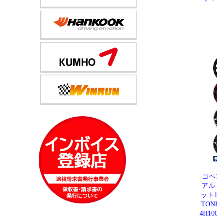
コペ
アル
ット1
TON
4H1