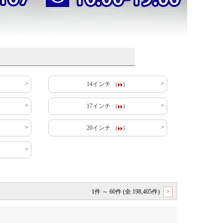
14インチ （
）
17インチ （
）
20インチ （
）
1件 ～ 60件 (全 198,405件)
>