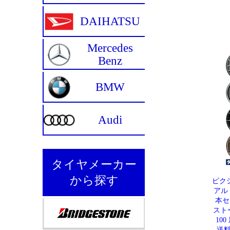
ピク
アル
本セ
ストー
10
送料無