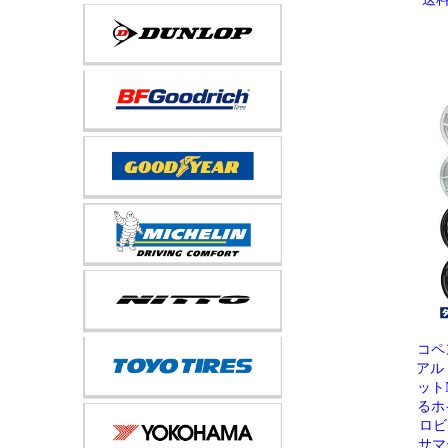
コペ
アル
ット
るホイ
ロビズ
サマ