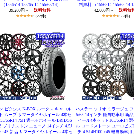
（1556514 155/65-14 155/65/14）
料無料 （1556514 155/65-14 1
39,200円～
送料無料
42,600円～
送料無
(22件)
(9件)
ン ピクシス N-BOX ルークス キャロル
ハスラー ソリオ ミラージュ フ
ト ムーブ サマータイヤホイール 4本セ
5/65-14インチ 軽自動車用 新
55/65R14 75H 選べるホイール BRIDGS
イール4本セット165/65R14
E ブリヂストン ニューノ 14インチ 4.5J
ル ロードストーン ユーロビズHP
00 +45 新品 サマータイヤホイール 4本セ
チ 4.5J 4H100 +45 軽自動