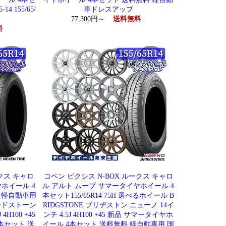
14 155/65/
車ドレスアップ
77,300円～
送料無料
料
ークス キャロ
コペン ピクシス N-BOX ルークス キャロ
ホイール 4
ル アルト ムーブ サマータイヤホイール 4
等 軽自動車用
本セット155/65R14 75H 選べるホイール B
ロードストーン
RIDGSTONE ブリヂストン ニューノ 14イ
4H100 +45
ンチ 4.5J 4H100 +45 新品 サマータイヤホ
本セット 送
イール 4本セット 送料無料 軽自動車用 国