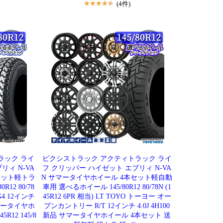
(4件)
ラック ライ
ピクシストラック アクティトラック ライ
リィ N-VA
フ クリッパー ハイゼット エブリィ N-VA
セット軽トラ
N サマータイヤホイール 4本セット軽自動
12 80/78
車用 選べるホイール 145/80R12 80/78N (1
4 12インチ
45R12 6PR 相当) LT TOYO トーヨー オー
品 サマータイヤホ
プンカントリー R/T 12インチ 4.0J 4H100
12 145/8
新品 サマータイヤホイール 4本セット 送