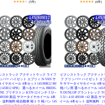
(5件)
(4件)
シストラック アクティトラック ライフ
ピクシストラック アクティト
ッパー ハイゼット エブリィ N-VAN サ
フ クリッパー ハイゼット エブ
イヤホイール 4本セット145/80R12 80/
N サマータイヤホイール 4本
（145R12 6PR） 選べるホイール BRIDG
軽バン用 選べるホイール 145/80R
ONE ブリヂストン K370 12インチ 3.5J～
N DUNLOP グラントレック TG
0J 4H100 新品 サマータイヤホイール 4本
3.5J～4.0J 4H100 +42 新
 送料無料 軽自動車 軽トラ 軽バン 145
イール 4本セット 送料無料 （145R