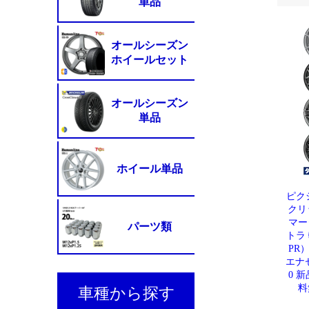
ピク
クリ
マー
トラ 軽
PR
エナセ
0 
料無