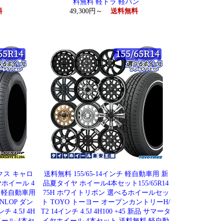
 ）
料無料 軽トラ 軽バン
料
49,300円～
送料無料
ークス キャロ
送料無料 155/65-14インチ 軽自動車用 新
ホイール 4
品夏タイヤ ホイール4本セット155/65R14
等 軽自動車用
75H ホワイトリボン 選べるホイールセッ
UNLOP ダン
ト TOYO トーヨー オープンカントリーH/
 4.5J 4H
T2 14インチ 4.5J 4H100 +45 新品 サマータ
イール 4本セ
イヤホイール 4本セット 送料無料 軽自動