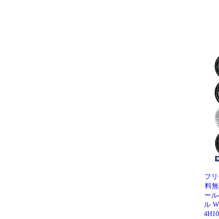
フリ
料無
ール4
ル W
4H