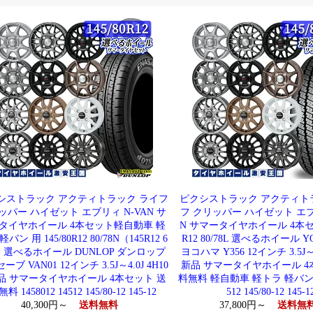
シストラック アクティトラック ライフ
ピクシストラック アクティト
ッパー ハイゼット エブリィ N-VAN サ
フ クリッパー ハイゼット エブ
タイヤホイール 4本セット軽自動車 軽
N サマータイヤホイール 4本セッ
バン 用 145/80R12 80/78N（145R12 6
R12 80/78L 選べるホイール 
） 選べるホイール DUNLOP ダンロップ
ヨコハマ Y356 12インチ 3.5J～4
ーブ VAN01 12インチ 3.5J～4.0J 4H10
新品 サマータイヤホイール 4
新品 サマータイヤホイール 4本セット 送
料無料 軽自動車 軽トラ 軽バン 14
料 1458012 14512 145/80-12 145-12
512 145/80-12 145-1
40,300円～
送料無料
37,800円～
送料無