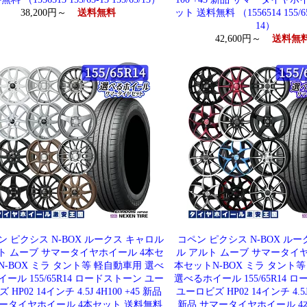
38,200円～
送料無料
ット 送料無料 （1556514 155/65-
14）
42,600円～
送料無
ン ピクシス N-BOX ルークス キャロル
コペン ピクシス N-BOX ル
ト ムーブ サマータイヤホイール 4本セ
ル アルト ムーブ サマータイヤ
N-BOX ミラ タント等 軽自動車用 選べ
本セットN-BOX ミラ タント
ール 155/65R14 ロードストーン ユー
選べるホイール 155/65R14 
 HP02 14インチ 4.5J 4H100 +45 新品
ユーロビズ HP02 14インチ 4.5J 
ータイヤホイール 4本セット 送料無料
新品 サマータイヤホイール 4