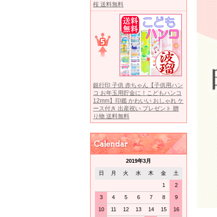
桜 送料無料
銀行印 子供 赤ちゃん【子供用ハン
コ お年玉用貯金に！こどもハンコ
12mm】印鑑 かわいい おしゃれ ケ
ース付き 出産祝い プレゼント 贈
り物 送料無料
2019年3月
日
月
火
水
木
金
土
1
2
3
4
5
6
7
8
9
10
11
12
13
14
15
16