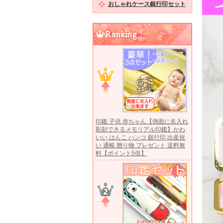
おしゃれケース銀行印セット
印鑑 子供 赤ちゃん【側面に名入れ
彫刻できるメモリアル印鑑】かわ
いい はんこ ハンコ 銀行印 出産祝
い 通帳 贈り物 プレゼント 送料無
料【ポイント5倍】