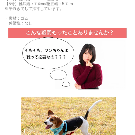
【5号】靴底縦：7.4cm/靴底幅：5.7cm
※平置きでして採寸しています。
・素材：ゴム
・伸縮性：なし