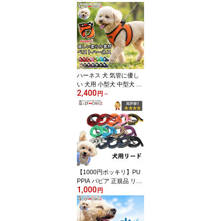
o ビーフ味 犬用デンタル
ケア 歯磨きペースト デ
ンタルジェル はみがき
歯みがき
ハーネス 犬 気管に優し
い 犬用 小型犬 中型犬 P
2,400
UPPIA ベストハーネス
円
～
ソフトハーネス 大型犬
子犬 可愛い かわいい お
しゃれ パピー 簡単装着
脱げにくい 胴輪 シニア
犬
【1000円ポッキリ】PU
PPIA パピア 正規品 リー
1,000
ド 紐 犬服 いぬ 犬 服 犬
円
の服 【男の子 小型犬 中
型犬】