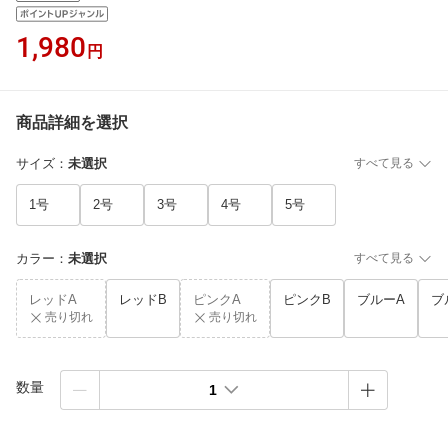
1,980
円
商品詳細を選択
サイズ
：
未選択
すべて見る
1号
2号
3号
4号
5号
カラー
：
未選択
すべて見る
レッドA
レッドB
ピンクA
ピンクB
ブルーA
ブ
売り切れ
売り切れ
数量
1