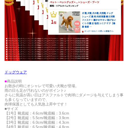
ドッグウェア
■
商品説明
お散歩の時にオシャレで可愛い犬靴が登場。
雨の日も足が汚れないのがポイント♪
さらに気温が高い日はアスファルトで肉球にダメージを与えてしまう事
も多くなっていますので、
肉球保護としても人気急上昇中です！
■サイズ
【1号】靴底縦：4.6cm/靴底幅：3.6cm
【2号】靴底縦：5.5cm/靴底幅：3.9cm
【3号】靴底縦：6.0cm/靴底幅：4.3cm
【4号】靴底縦：6.5cm/靴底幅：4.8cm