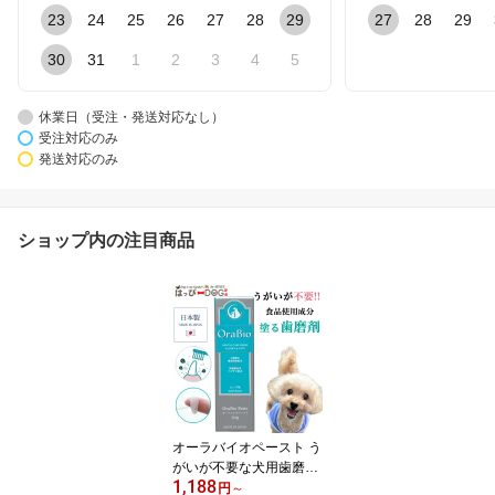
23
24
25
26
27
28
29
27
28
29
30
31
1
2
3
4
5
休業日（受注・発送対応なし）
受注対応のみ
発送対応のみ
ショップ内の注目商品
オーラバイオペースト う
がいが不要な犬用歯磨き
1,188
犬 歯磨き 歯磨き粉 OraBi
円
～