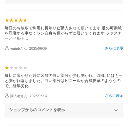
毎日のお散歩で利用し長年リピ購入させて頂いてます 足の可動域
を邪魔する事なくワン自身も嫌がらずに履いてくれます ファスナ
ーとベル
ト
さらに表示
yuripb
さん
2025/06/09
最初に履かせた時に装飾の白い部分が少し剥がれ、2回目にはもっ
と剥がれ落ちました。白い部分はビニールか合成皮革のようなの
で、経年劣
化
さらに表示
購入者
さん
2025/06/04
ショップからのコメントを表示