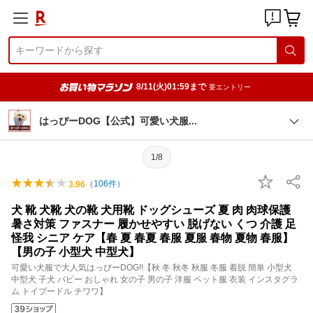
8/11(火)01:59まで
要エントリー
はっぴーDOG【公式】可愛い犬
服
1/8
（
106
件）
3.96
犬 靴 犬靴 犬の靴 犬用靴 ドッグシューズ 夏 肉 肉球保護
暑さ対策 ファスナー 履かせやすい 脱げない くつ 介護 足
怪我 シニア ケア【春 夏 春夏 春服 夏服 春物 夏物 春服】
【男の子 小型犬 中型犬】
可愛い犬服で大人気はっぴーDOG!!【秋 冬 秋冬 秋服 冬服 着脱 簡単 小型犬
中型犬 子犬 パピー おしゃれ 女の子 男の子 洋服 ペット服 衣装 インスタグラ
ム トイプードル チワワ】