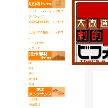
アートランバー等（南海プ
ライウッド）
無垢の木の収納（ウッドワ
ン）
仕上げてる棚板（ウッドワ
ン）
ニッチ収納
カウンター
框
巾木
見切り
廻り縁
枠材
下地材
補修部材