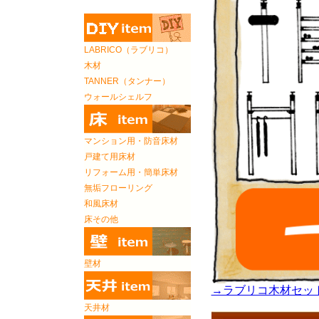
LABRICO（ラブリコ）
木材
TANNER（タンナー）
ウォールシェルフ
マンション用・防音床材
戸建て用床材
リフォーム用・簡単床材
無垢フローリング
和風床材
床その他
壁材
→ラブリコ木材セッ
天井材