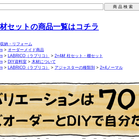
材セットの商品一覧はコチラ
収納・リフォーム
em
>
オーダーメイド商品
em
>
LABRICO（ラブリコ）
>
2×4材 柱セット・棚セット
em
>
DIY資料室
>
木材について
em
>
LABRICO（ラブリコ）
>
アジャスターの種類別
>
2×4ノーマル