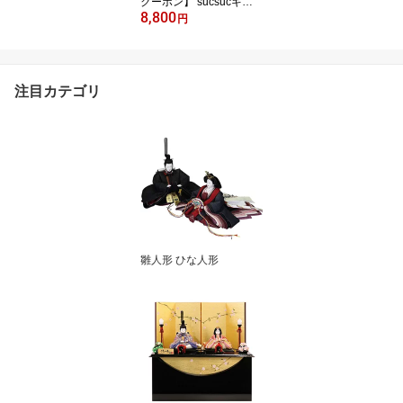
クーポン】 sucsucギフ
8,800
トセット7pcs スクスク
円
逸品社 ベビー ベビー食
器 食器セット ギフトセ
ット お食い初め 離乳食
お祝い おしゃれ 電子レ
注目カテゴリ
ンジ対応 食洗機対応 ス
タイ付き シュガーランド
出産祝い 日本製 抗菌 食
器 プレゼント キッズ
雛人形 ひな人形