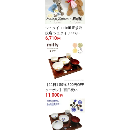
ント ギフト クリスマス
贈り物 出産御祝 ぬいぐ
るみ かわいい おしゃれ 6
79438
シュタイフ steiff 正規取
扱店 シュタイフ×バルー
6,710
ンブーケ 選べるバルーン
円
選べるぬいぐるみ フィン
ハニーテディベア ファジ
ーラム ミングパンダ ポ
ッピーラビット ぬいぐる
み メッセージバルーン
かわいい 全年齢 おしゃ
れ ブランド高級専
【11日1:59迄 300円OFF
クーポン】 百日祝い お
11,000
食い初め ギフト ミッフ
円
ィー イングレーズ 円 ま
どか お食い初めセット
食器セット 陶器 日本製
食品衛生法適合商品 おし
ゃれ 443721