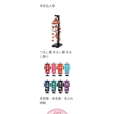
木目込人形
つるし雛 吊るし雛 吊る
し飾り
名前旗・命名旗・名入れ
掛軸