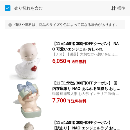
売り切れを含む
標準
価格や送料は、商品のサイズや色によって異なる場合があります。
【11日1:59迄 300円OFFクーポン】 NA
O 可愛いエンジェル おしゃれ
【ナオ】【磁器】大切な方へ想いを伝える
フィギュリン
6,050
送料無料
円
【11日1:59迄 300円OFFクーポン】 国
内在庫限り NAO あふれる気持ち おしゃ
磁器 磁器製人形 お人形 インテリア 置物 ギ
れ
フト 出産祝い 贈り物 プレゼント ナオ フィ
7,700
送料無料
円
ギュリン
【11日1:59迄 300円OFFクーポン】
【訳あり】 NAO エンジェルラブ おしゃ