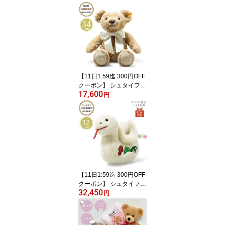
【11日1:59迄 300円OFF
クーポン】 シュタイフ st
17,600
eiff シュタイフ社製 テデ
円
ィベア コージーイヤーベ
ア 2025 34cm ベビー プ
レゼント ギフト クリス
マス 出産御祝 ぬいぐる
み やわらかい かわいい
おしゃれ 114113
【11日1:59迄 300円OFF
クーポン】 シュタイフ st
32,450
eiff シュタイフ社製 干支
円
巳 12cm アジア限定1500
体 へび 蛇 置物 干支飾り
巳年 置物 限定品 プレゼ