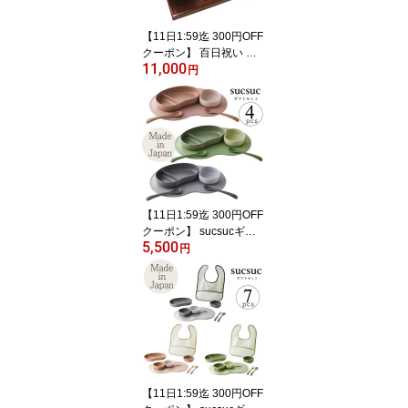
【11日1:59迄 300円OFF
クーポン】 百日祝い お
11,000
食い初め ギフト ディズ
円
ニー みっきー＆みにー
初めてのお食事セット ミ
ッキー ミニー イングレ
ーズ お食い初めセット
食器セット 陶器 日本製
おしゃれ 701721
【11日1:59迄 300円OFF
クーポン】 sucsucギフ
5,500
トセット4pcs スクスク
円
逸品社 ベビー ベビー食
器 食器セット ギフトセ
ット お食い初め 離乳食
お祝い おしゃれ 電子レ
ンジ対応 食洗機対応 食
べやすい かわいい 出産
祝い 日本製 抗菌 食器 プ
レゼント キッズ
【11日1:59迄 300円OFF