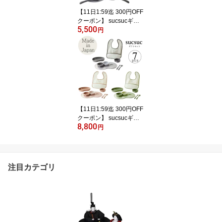
【11日1:59迄 300円OFF
クーポン】 sucsucギフ
5,500
トセット4pcs スクスク
円
逸品社 ベビー ベビー食
器 食器セット ギフトセ
ット お食い初め 離乳食
お祝い おしゃれ 電子レ
ンジ対応 食洗機対応 食
べやすい かわいい 出産
祝い 日本製 抗菌 食器 プ
レゼント キッズ
【11日1:59迄 300円OFF
クーポン】 sucsucギフ
8,800
トセット7pcs スクスク
円
逸品社 ベビー ベビー食
器 食器セット ギフトセ
ット お食い初め 離乳食
お祝い おしゃれ 電子レ
注目カテゴリ
ンジ対応 食洗機対応 ス
タイ付き シュガーランド
出産祝い 日本製 抗菌 食
器 プレゼント キッズ