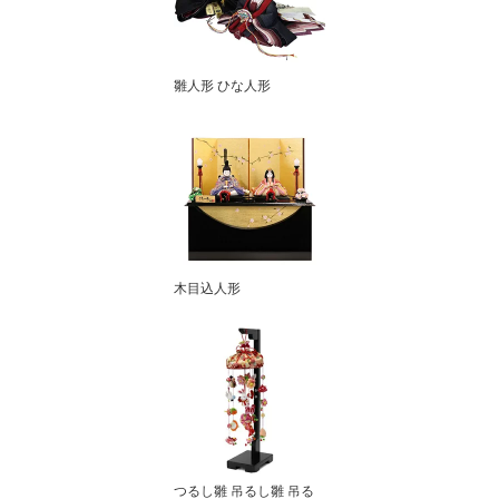
雛人形 ひな人形
木目込人形
つるし雛 吊るし雛 吊る