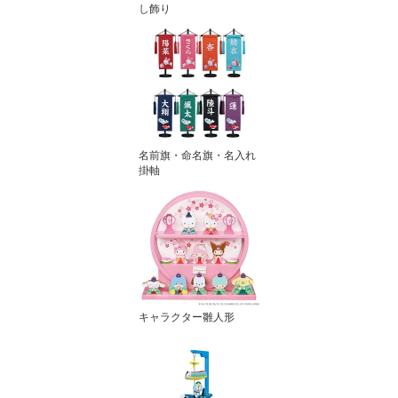
し飾り
名前旗・命名旗・名入れ
掛軸
キャラクター雛人形