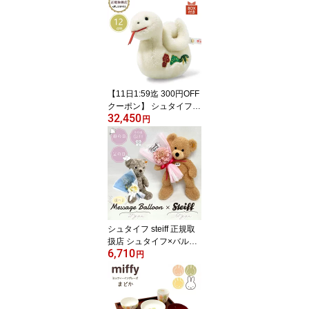
ア 2025 34cm ベビー プ
レゼント ギフト クリス
マス 出産御祝 ぬいぐる
み やわらかい かわいい
おしゃれ 114113
【11日1:59迄 300円OFF
クーポン】 シュタイフ st
32,450
eiff シュタイフ社製 干支
円
巳 12cm アジア限定1500
体 へび 蛇 置物 干支飾り
巳年 置物 限定品 プレゼ
ント ギフト クリスマス
贈り物 出産御祝 ぬいぐ
るみ かわいい おしゃれ 6
79438
シュタイフ steiff 正規取
扱店 シュタイフ×バルー
6,710
ンブーケ 選べるバルーン
円
選べるぬいぐるみ フィン
ハニーテディベア ファジ
ーラム ミングパンダ ポ
ッピーラビット ぬいぐる