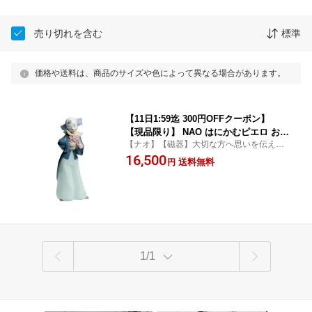
売り切れを含む
標準
価格や送料は、商品のサイズや色によって異なる場合があります。
【11日1:59迄 300円OFFクーポン】
【現品限り】 NAO はにかむピエロ おし
【ナオ】【磁器】大切な方へ思いを伝える
ゃれ
フィギュリン
16,500
送料無料
円
1/1