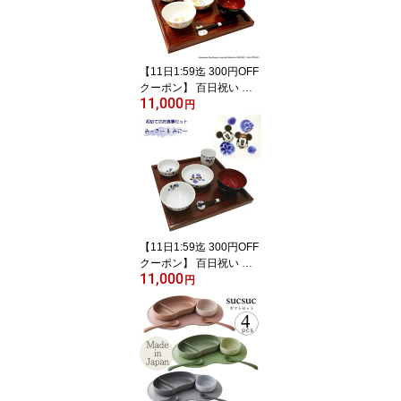
み メッセージバルーン
かわいい 全年齢 おしゃ
れ ブランド高級専
【11日1:59迄 300円OFF
クーポン】 百日祝い お
11,000
食い初め ギフト ミッフ
円
ィー イングレーズ 円 ま
どか お食い初めセット
食器セット 陶器 日本製
食品衛生法適合商品 おし
ゃれ 443721
【11日1:59迄 300円OFF
クーポン】 百日祝い お
11,000
食い初め ギフト ディズ
円
ニー みっきー＆みにー
初めてのお食事セット ミ
ッキー ミニー イングレ
ーズ お食い初めセット
食器セット 陶器 日本製
おしゃれ 701721