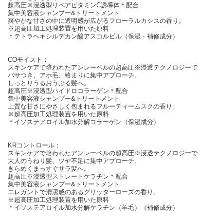
超高圧※浸透型リペアビタミンC誘導体＊配合
集中美容液シャンプー&トリートメント
爽やかな甘さの中に透明感が広がるフローラルカシスの香り。
※超高圧加工処理装置を用いた原料
＊テトラヘキシルデカン酸アスコルビル（保湿・補修成分）
COモイスト：
スキンケアで培われたアンレーベルの超高圧※浸透テクノロジーで
パサつき、アホ毛、絡まりに集中アプローチ。
しっとりうるおうぷる髪へ。
超高圧※浸透型ハイドロコラーゲン＊配合
集中美容液シャンプー&トリートメント
上質な甘さにやさしく包まれるフルーティームスクの香り。
※超高圧加工処理装置を用いた原料
＊イソステアロイル加水分解コラーゲン（保湿成分）
KRコントロール：
スキンケアで培われたアンレーベルの超高圧※浸透テクノロジーで
大人のうねり髪、ツヤ不足に集中アプローチ。
きらめくまっすぐサラ髪へ。
超高圧※浸透型ストレートケラチン＊配合
集中美容液シャンプー&トリートメント
エレガントで清潔感のあるグリッターローズの香り。
※超高圧加工処理装置を用いた原料
＊イソステアロイル加水分解ケラチン（羊毛）（補修成分）