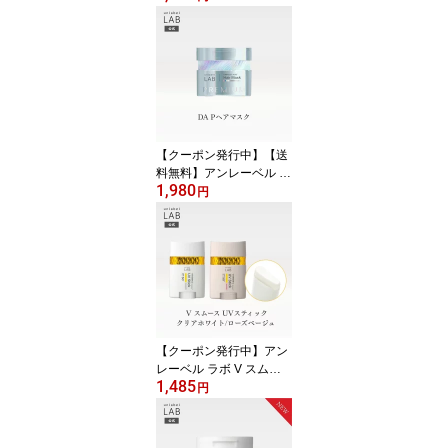
ム 5.5g アンレーベル unl
abel LAB 日本製 まつ毛
美容液
【クーポン発行中】【送
料無料】アンレーベル D
1,980
A Pヘアマスク 210g ア
円
ンレーベルラボ
【クーポン発行中】アン
レーベル ラボ V スムー
1,485
ス UVスティックC UVス
円
ティックR 20g unlabel
ラボ ビタミンC誘導体 敏
感肌 紫外線 UV 毛穴 乾