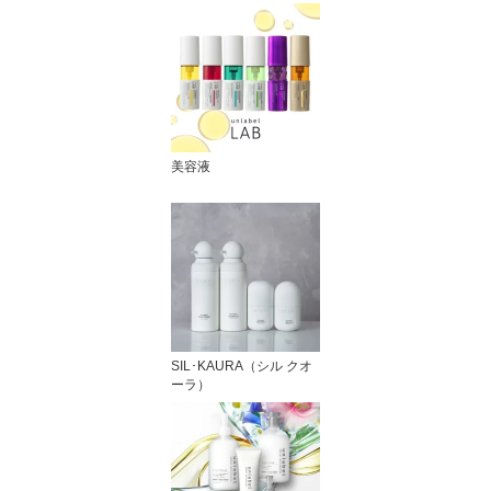
美容液
SIL･KAURA（シル クオ
ーラ）