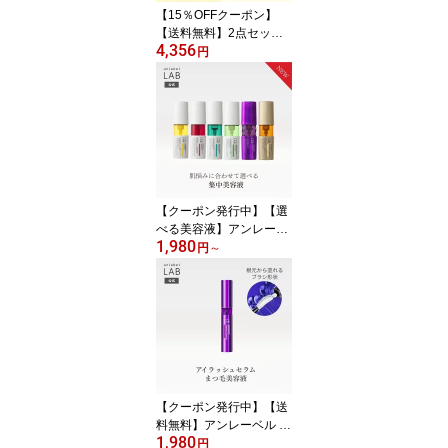
【15％OFFクーポン】
【送料無料】2点セット
4,356
シャンプー トリートメン
円
ト 1.9倍 詰替え アンレー
ベル ラボ V リペア CO
モイスト KR コントロー
ル シャンプー 590mL ト
リートメント 590mL ア
ンレーベル unlabel 日本
製 ヘアケア 美容液シャ
ンプー
【クーポン発行中】【選
べる美容液】アンレーベ
1,980
ル ラボ V ビタミン エッ
円
～
センス / R (レチノール) /
NA (ナイアシンアミド) /
AZ (アゼライン酸) / V ビ
タミン プレミアム / EX
(エクソソーム) 50mL 集
中美容液 unlabel 日本製
香料・合成着色料不使用
【クーポン発行中】【送
料無料】アンレーベル ラ
1,980
ボ EX アイラッシュセラ
円