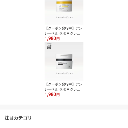
燥 くすみ SPF50+ PA++
++ シミ 日焼け防止
【クーポン発行中】アン
レーベル ラボ V クレン
1,980
ジングバームN ビタミン
円
C レチノール誘導体 W洗
顔不要 まつエクOK 合成
香料フリー 合成着色料フ
リー 毛穴汚れ ザラつき
ニキビ
【クーポン発行中】アン
レーベル ラボ V クレン
1,980
ジングバームBL 90g ビ
円
タミンC誘導体 ブラック
テカリ ベタつき 毛穴 美
容液バーム メイク落とし
化粧落とし 炭 テカリ ベ
注目カテゴリ
タつき 黒ずみ 皮脂 毛穴
W洗顔不要