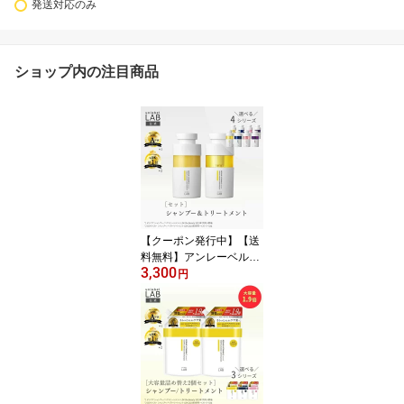
発送対応のみ
ショップ内の注目商品
【クーポン発行中】【送
料無料】アンレーベルラ
3,300
ボ V リペア CO モイスト
円
KR コントロール EXバウ
ンス シャンプー 400mL
+ トリートメント 400mL
ボトル 本体 セット ラボ
unlabel ビタミンC誘導
体 美容液シャンプー 枝
毛 切れ毛 潤い ケラチン
ビタミン コラーゲン