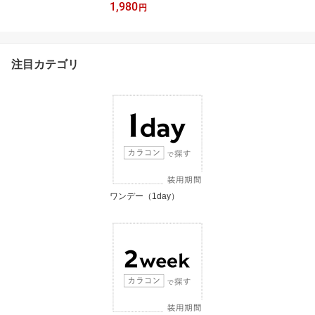
1,980
月 マンスリー ユリアマ
円
ンスリー ユリアルプラス
アイズプラス カンナプラ
ス ナナビュープラス 透
明感 1month2枚入り 度
注目カテゴリ
なし 度あり [日本国内発
送]
ワンデー（1day）