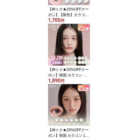
【神トク★20%OFFクー
ポン】【新色】カラコン
1,705
ワンデー 回らない水光レ
円
ンズ 軸固定 ロミュ rom'u
1day 10枚入り IVE レイ
度あり 度なし ちゅるん
大きめ 小さめ 儚げ 淡い
強め 中毒性 [日本国内発
送]
【神トク★20%OFFクー
ポン】韓国 カラコン ワ
1,890
ンデー ユリアシリーズ
円
ユリアル YURIAL カンナ
ロゼ CANNA ROZE アイ
ズ eyeis イスル Eesle 10
枚入り 1day 度なし 度あ
り [日本国内発送]
【神トク★20%OFFクー
ポン】韓国 カラコン 1ヶ