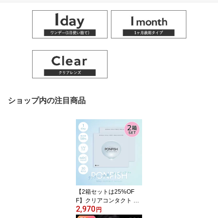
ショップ内の注目商品
【2箱セットは25%OF
F】クリアコンタクト PO
2,970
NPISH 1day ポンピッシ
円
ュ ワンデー 【1箱30枚入