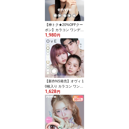
無料】
【神トク★20%OFFクー
ポン】カラコン ワンデー
1,980
envie Silicone Hydrogel
円
1day アンヴィ シリコー
ン ハイドロゲル コンタ
クト シリコン シリコー
ン シリコンカラコン 10
枚入り度なし 度あり 黒
木メイサ【メール便送料
無料】
【新作NS発売】オヴィ 1
0枚入り カラコン ワンデ
1,628
ー OvE 1day 度あり 度な
円
し コンタクトレンズ キ
ャッチライトレンズ 1日
使い捨て 大人 ナチュラ
ル【送料無料】