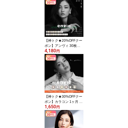
り】[度あり 高度数 コン
タクト クリア 1日使い捨
て UVカット]【送料無
料】
【神トク★20%OFFクー
ポン】アンヴィ 30枚入
4,180
り カラコン ワンデー en
円
vie 1day 度あり 度なし
全23色 コンタクトレン
ズ UVカット 1日使い捨
て 14.0mm 大人 ナチュ
ラル 黒木メイサ【送料無
料】
【神トク★30%OFFクー
ポン】カラコン 1ヶ月 マ
1,650
ンスリー 両目 アンヴィ
円
ワンマンス 2枚入り envi
e 1month 度あり 度なし
カラーコンタクトレンズ
ブラウン 14.2mm【送料