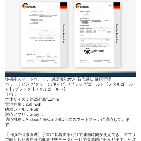
多機能スマートウォッチ 通話機能付き 着信通知 健康管理
カラー：ピンク/グリーン/ネイビー/ブラック/ゴールド【メタルゴール
ド】/ブラック【メタルゴールド】
仕様：
本体サイズ：約254*39*12mm
電池容量：250ｍAh
防水レベル：IP68
対応アプリ：Gloryfit
適応機種：Android4.4/iOS 8.4以上のスマートフォンに適応していま
す。
【日頃の健康管理】手首に装着するだけで睡眠時間が測定でき、アプリ
で同期した後自分の健康状態データが一目で直感的に分かります。※注