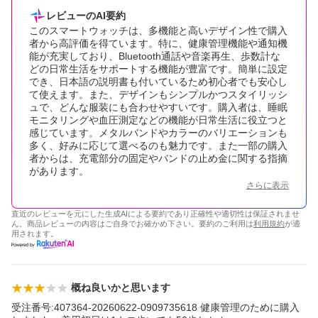
レビューのAI要約
このスマートウォッチは、多機能と高いデザイン性で購入
者から高評価を得ています。特に、健康管理機能や通知機
能が充実しており、Bluetooth通話や音楽再生、歩数計な
どの日常生活をサポートする機能が豊富です。簡単に設定
でき、日本語の説明書も付いているため初心者でも安心し
て使えます。また、デザインもシンプルかつスタイリッシ
ュで、どんな服装にも合わせやすいです。購入者は、睡眠
モニタリングや血圧測定などの機能が日常生活に役立つと
感じています。メタルバンドやカラーのバリエーションも
多く、好みに応じて選べるのも魅力です。また一部の購入
者からは、充電部分の固定やバンドの止め金に関する指摘
があります。
さらに表示
直近のレビューを元にした生成AIによる要約であり正確性や適切性は保証されませ
ん。商品レビューの内容はご自身でお確かめ下さい。要約のご利用は
利用規約
が適
用されます。
概ね良いかと思います
受注番号:407364-20260622-0909735618 健康管理のために購入