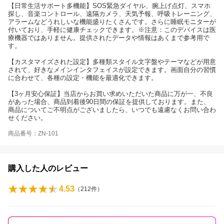
【日常生活サポート多機能】SOS緊急ダイヤル、腕上げ点灯、スマホ
探し、音楽コントロール、遠隔カメラ、天気予報、呼吸トレーニング、
アラームなどうれしいな機能盛りたくさんです。さらに睡眠モニターが
付いており、手軽に健康チェックできます。※注意：このデバイスは医
療機器ではありません。提供されたデータや情報はあくまで参考用で
す。
【カスタマイズされた設定】多種類スタイル文字盤やテーマなどが用意
されて、好きなメインインタフェイスが設定できます。画面自分の習慣
に合わせて、各種の設定・機能を最適化できます。
【3ヶ月安心保証】当店からお買い求めいただいた商品に万が一、不良
があった場合、商品到着後90日間の保証を提供しております。また、
商品についてご不明点がございましたら、いつでも遠慮なくお問い合わ
せください。
商品番号：ZN-101
購入した人のレビュー
4.53
（
212
件）