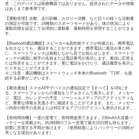
意：このデバイスは医療機器ではありません。提供されたデータや情報
はあくまで参考用です。
【運動管理】歩数、走行距離、カロリー消費、など日々の様々な活動量
の測定が可能です。24種類のスポーツモードがあり、体の状況により
運動目標を設定して合理的に運動量、運動時間を管理することができま
す。
【Bluetooth通話機能】スピーカー&高性能マイクが内蔵され、携帯電話
を出さなくても、通話することができます。携帯電話に着信が来た時
に、スマートウォッチは振動しながら音でお知らせします。スマートウ
ォッチの画面に相手の名前または電話番号が表示します。着信に応答ま
たは拒否することができます。更に電話をかけたり、通話履歴を表示し
たりすることができます。
※ご注意：通話機能はスマートウォッチ本体のBluetooth「T19F」を接
続する必要がございます。
【着信通知】スマホAPPデバイスの通知設定で【すべて】をONにす
る。スマートフォンからの通知をリアルタイムで表示します。メッセー
ジ、電話、カレンダーの予定、ソーシャルメディアのアクティビティな
ど、重要な情報を見逃さずに確認することができます。また、メッセー
ジ内容や相手の名前または対応するアプリのアイコンも表示されます。
【長時間待機】一度の受電で、長時間使用できます。230mAh大容量バ
ッテリーを搭載され、約2時間のフルー充電で最大10日間も持ちます。
頻繁に充電する手間が省けます。（使用頻度によりバッテリーの消耗が
早くなる場合があります）