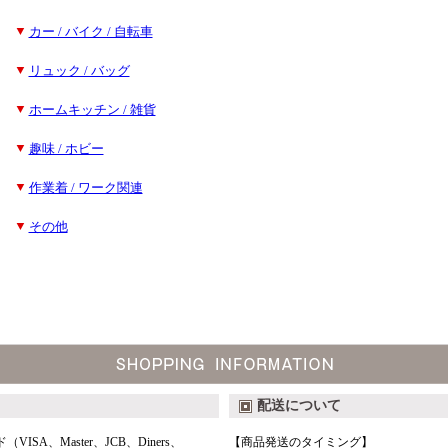
■
▼
カー / バイク / 自転車
■
▼
リュック / バッグ
■
▼
ホームキッチン / 雑貨
■
▼
趣味 / ホビー
■
▼
作業着 / ワーク関連
■
▼
その他
配送について
A、Master、JCB、Diners、
【商品発送のタイミング】