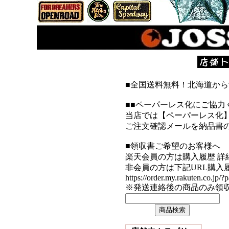
■全国送料無料！北海道か
■■ペーパーレス化にご協力
当店では【ペーパーレス化
ご注文確認メールを納品書
■領収書ご希望のお客様へ
楽天会員の方は購入履歴 詳
非会員の方は下記URL購入
https://order.my.rakuten.co.jp/?
※発送連絡後の商品のみ領