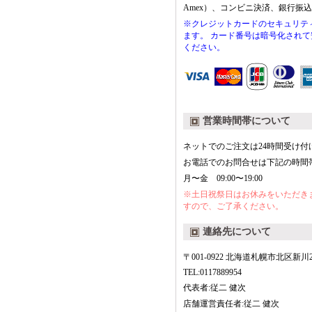
Amex）、コンビニ決済、銀行振
※クレジットカードのセキュリティ
ます。 カード番号は暗号化され
ください。
営業時間帯について
ネットでのご注文は24時間受け付
お電話でのお問合せは下記の時間
月〜金 09:00〜19:00
※土日祝祭日はお休みをいただき
すので、ご了承ください。
連絡先について
〒001-0922 北海道札幌市北区新川2-8
TEL:0117889954
代表者:従二 健次
店舗運営責任者:従二 健次