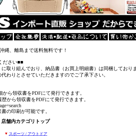
ら沖縄、離島まで送料無料です！
ください■■
】に取り組んでおり、納品書（お買上明細書）は同梱しており
の代わりとさせていただきますのでご了承下さい。
細から領収書をPDFにて発行できます。
履歴から領収書をPDFにて発行できます。
page=search
収書の印刷が可能です。
店舗内カテゴリトップ
■
▼
スポーツ / アウトドア