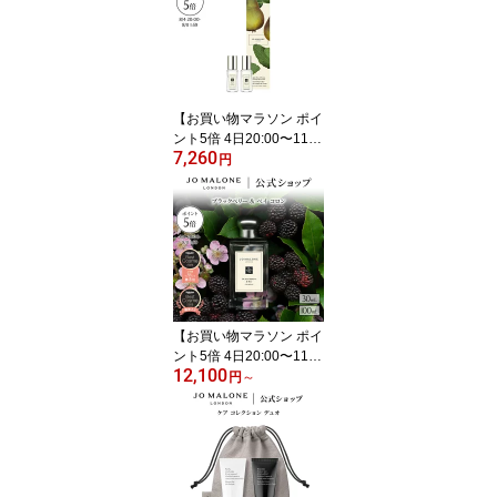
mL ギフトボックス入り
｜ジョーマローン ギフト
送料無料 プレゼント 贈
り物 おすすめ 誕生日
【お買い物マラソン ポイ
ント5倍 4日20:00〜11日
7,260
1:59】公式｜ジョー マロ
円
ーン ロンドン トラベル
コロン デュオ 9mLx2｜
ジョーマローン 香水 フ
レグランス お試し ギフ
ト 送料無料 プレゼント
誕生日 イングリッシュ
ペアー ＆ フリージア ウ
ッド セージ ＆ シー ソル
【お買い物マラソン ポイ
ト
ント5倍 4日20:00〜11日
12,100
1:59】公式｜ジョー マロ
円
～
ーン ロンドン ブラック
ベリー ＆ ベイ コロン 30
mL 100mL ギフトボック
ス入り｜ジョーマローン
香水 レディース フレグ
ランス ギフト 送料無料