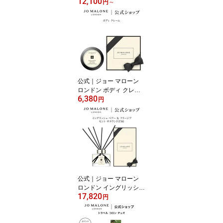
12,100
1:59】公式｜ジョー マロ
円
～
ーン ロンドン イングリ
ッシュ ペアー ＆ フリー
ジア コロン 30mL 50mL
100mL ギフトボックス
入り｜ジョーマローン 香
水 フレグランス ギフト
送料無料 アワード受賞
プレゼント 誕生日
公式｜ジョー マローン
ロンドン ボディ クレー
6,380
ム 50mL ギフトボックス
円
入り｜ジョーマローン ボ
ディクリーム いい香り
ギフト 送料無料 プレゼ
ント 贈り物 おすすめ 誕
生日 イングリッシュ ペ
アー ＆ フリージア
公式｜ジョー マローン
ロンドン イングリッシュ
17,820
ペアー ＆ フリージア セ
円
ント サラウンド TM など
各種 ディフューザー 165