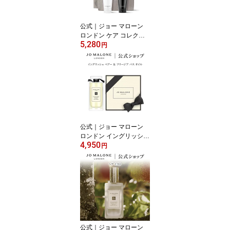
プレゼント 贈り物 おす
すめ プチギフト 誕生日
公式｜ジョー マローン
お祝い
ロンドン ケア コレクシ
5,280
ョン デュオ｜ジョーマロ
円
ーン ギフト 送料無料 プ
レゼント 贈り物 誕生日
バースデー お祝い ピュ
リファイ シャワー ジェ
ル リフレッシュ ボディ
ジェル クリーム
公式｜ジョー マローン
ロンドン イングリッシュ
4,950
ペアー ＆ フリージア バ
円
ス オイル 30mL ギフトボ
ックス入り｜ジョーマロ
ーン ギフト 送料無料 プ
レゼント 贈り物 おすす
め プチギフト 誕生日 バ
ースデー お祝い
公式｜ジョー マローン