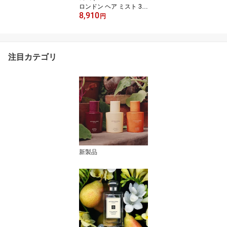
ロンドン ヘア ミスト 30
8,910
mL ギフトボックス入り
円
｜ジョーマローン イング
リッシュペアー 送料無料
プレゼント 贈り物 ギフ
ト おすすめ プチギフト
注目カテゴリ
誕生日 バースデー お祝
い
新製品