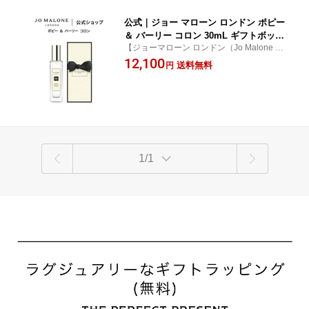
公式｜ジョー マローン ロンドン ポピー
＆ バーリー コロン 30mL ギフトボック
【ジョーマローン ロンドン（Jo Malone Lo
ス入り｜ジョーマローン 香水 フレグラ
ndon）公式】【正規品】
12,100
ンス ギフト 送料無料 プレゼント 贈り
送料無料
円
物 おすすめ プチギフト 誕生日 バース
デー お祝い
1/1