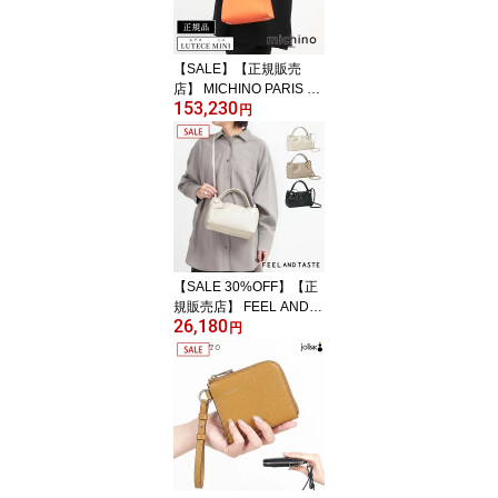
【SALE】【正規販売
店】 MICHINO PARIS ミ
153,230
チノパリ バッグ LUTEC
円
E mini 2WAY ハンドバッ
グ B105｜michino paris
パリ 斜め掛け ミニ コン
パクト シンプル レザー
本革 ヤスミチノ イタリ
ア製 大人 ブランド プレ
ゼント 新品 公式 正規品
【▼20】
【SALE 30%OFF】【正
規販売店】 FEEL AND T
26,180
ASTE フィールアンドテ
円
イスト バーノット ソフ
トショルダー F191B471
| エレガント クワイエッ
ト ラグジュアリー シン
プル ミニマル お洒落 手
提げ 上質 本革 イタリア
ンレザー 日本製 日本製
正規品【▼30】