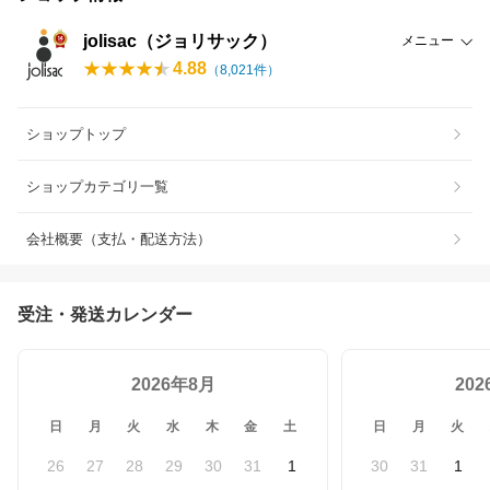
jolisac（ジョリサック）
メニュー
4.88
（
8,021
件）
ショップトップ
ショップカテゴリ一覧
会社概要（支払・配送方法）
受注・発送カレンダー
2026年8月
20
日
月
火
水
木
金
土
日
月
火
26
27
28
29
30
31
1
30
31
1