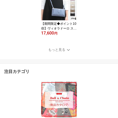
2 Sサイズ トートバッグ
大人カジュアル 2WAY 小
さめ 軽い 軽量 ショルダ
ー 新品 公式 正規販売店
【▼10】 ◆
【期間限定◆ポイント10
倍】ヴィオラドーロ スマ
17,600
ホポシェット 横 VIOLA
円
d'ORO 本革 リザード型
押し スマホポーチ 財布
おしゃれ バッグ スマホ
もっと見る
ショルダー 牛革 ADRIA
V-1326 スマートフォン i
Phone Android 斜めがけ
正規品 ◆
注目カテゴリ