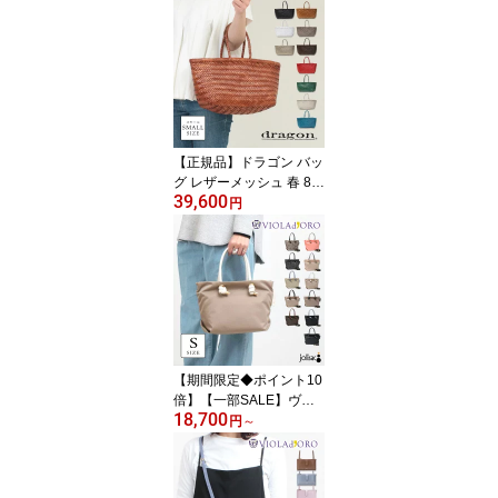
ソフトダメージオイルレ
ザー MUL-101 | mul bag
牛革 経年変化 かっこい
い SNS インスタグラム i
nstagram メンズ レディ
ース 男性 女性 ユニセッ
クス 日本製 新品 店舗 正
規品 クーポン対象外
【正規品】ドラゴン バッ
グ レザーメッシュ 春 88
39,600
11 DRAGON DIFFUSIO
円
N 春バッグ BAMBOO TR
IPLE JUMP SMALL かご
バッグ トート 籠バッグ
ブランド 大人 バスケッ
ト 革 ギフト 誕生日 新品
正規品
【期間限定◆ポイント10
倍】【一部SALE】ヴィ
18,700
オラドーロ バッグ ナイ
円
～
ロン VIOLAd'ORO ノッ
ト トート BIANCA V217
4 / V2224 / V2252 / V228