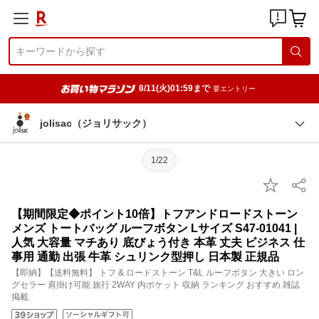
8/11(火)01:59まで
要エントリー
jolisac（ジョリサック）
1/22
【期間限定◆ポイント10倍】トフアンドロードストーン
メンズ トートバッグ ルーフボタン Lサイズ S47-01041 |
人気 大容量 マチあり 底びょう付き 本革 丈夫 ビジネス 仕
事用 通勤 出張 牛革 シュリンク型押し 日本製 正規品
【即納】【送料無料】 トフ & ロードストーン T&L ルーフボタン 大きい ロン
グセラー 肩掛け可能 旅行 2WAY 内ポケット 収納 ランキング おすすめ 雑誌
掲載