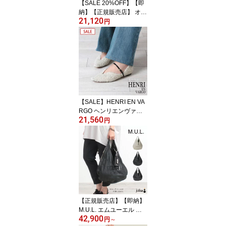
【SALE 20%OFF】【即
納】【正規販売店】 オル
21,120
セット 折り財布 ストラ
円
ップ付き ウォレット OR
SETTO 03-005-20 ミニ
財布 コンパクト財布 大
人 おしゃれ シンプル チ
ャーム 小さい財布 カー
ドケース キャッシュレス
本革 新品 ギフト 誕生日
正規品【▼20】
【SALE】HENRI EN VA
RGO ヘンリエンヴァー
21,560
ゴ KATE 242067 パンプ
円
ス ｜ケイト メリージェ
ーン ロングノーズスクエ
ア ストラップ レザー エ
ナメル ファー ローヒー
ル きれいめトレンド 人
気 レディース 日本製 正
規品【▼30】
【正規販売店】【即納】
M.U.L. エムユーエル バ
42,900
ッグ バーティカルトート
円
～