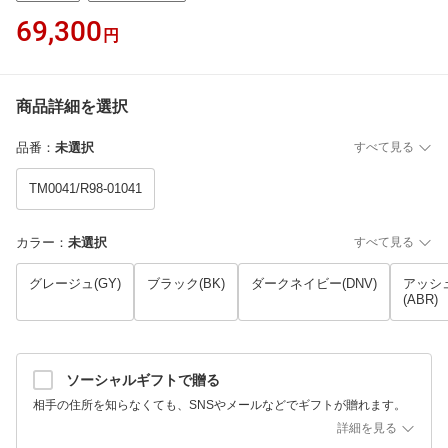
69,300
円
商品詳細を選択
品番
：
未選択
すべて見る
TM0041/R98-01041
カラー
：
未選択
すべて見る
グレージュ(GY)
ブラック(BK)
ダークネイビー(DNV)
アッシ
(ABR)
ソーシャルギフトで贈る
相手の住所を知らなくても、SNSやメールなどでギフトが贈れます。
詳細を見る