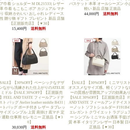
ア巾着 ショルダー M DL21533| レザー
バスケット 本革 オールシーズン 小
革 巾着 もこもこ ボア カジュアル マチ
軽い 新品 店舗 正規品
り 収納 かわいい おしゃれ レディース
44,000円
送料無料
性 贈り物 ギフト プレゼント 新品 店舗
【正規販売店】【▼30】
15,400円
送料無料
SALE】【30%OFF】ベーシックなデザ
【SALE】【30%OFF】ミニマリス
ンながら洗練された仕上がりのATELIE
オススメなサイズ感。軽くソフトな
R ミドル【SALE 30%OFF】【正規販売
ーの質感が雰囲気アップの効果あ
】FEEL AND TASTE フィールアンドテ
【SALE 30%OFF】【正規販売店】 F
ト バッグ Atelier leather middle B431 |
AND TASTE フィールアンドテイスト
ートバッグ ポーチ付き レザー タブレッ
ーノット ソフトショルダー F191B471
サイズ シンプル 上質 肩掛け 底マチ 定
エレガント クワイエット ラグジュ
番 通勤 仕事用 セレモニー 正規品【▼3
ー シンプル ミニマル お洒落 手提げ
0】
質 本革 イタリアンレザー 日本製 日
正規品【▼30】
30,030円
送料無料