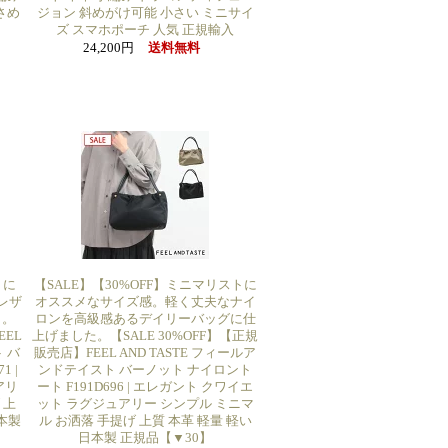
さめ
ジョン 斜めがけ可能 小さい ミニサイ
ズ スマホポーチ 人気 正規輸入
24,200円
送料無料
トに
【SALE】【30%OFF】ミニマリストに
レザ
オススメなサイズ感。軽く丈夫なナイ
り。
ロンを高級感あるデイリーバッグに仕
EEL
上げました。【SALE 30%OFF】【正規
 バ
販売店】FEEL AND TASTE フィールア
 |
ンドテイスト バーノット ナイロント
アリ
ート F191D696 | エレガント クワイエ
 上
ット ラグジュアリー シンプル ミニマ
本製
ル お洒落 手提げ 上質 本革 軽量 軽い
日本製 正規品【▼30】