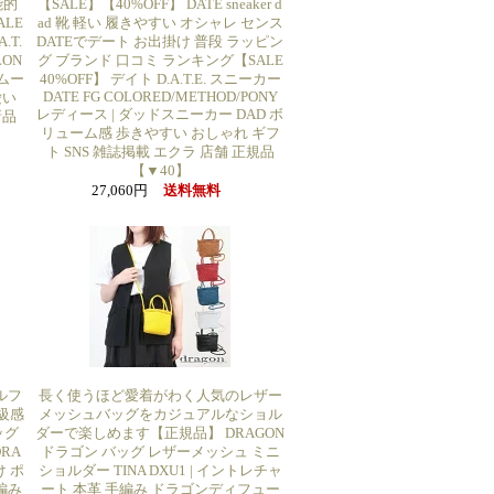
能的
【SALE】【40%OFF】 DATE sneaker d
ALE
ad 靴 軽い 履きやすい オシャレ センス
.T.
DATEでデート お出掛け 普段 ラッピン
LON
グ ブランド 口コミ ランキング【SALE
ルムー
40%OFF】 デイト D.A.T.E. スニーカー
DATE FG COLORED/METHOD/PONY
愛い
レディース | ダッドスニーカー DAD ボ
新品
リューム感 歩きやすい おしゃれ ギフ
ト SNS 雑誌掲載 エクラ 店舗 正規品
【▼40】
27,060円
送料無料
ルフ
長く使うほど愛着がわく人気のレザー
級感
メッシュバッグをカジュアルなショル
ッグ
ダーで楽しめます【正規品】 DRAGON
RA
ドラゴン バッグ レザーメッシュ ミニ
け ポ
ショルダー TINA DXU1 | イントレチャ
編み
ート 本革 手編み ドラゴンディフュー