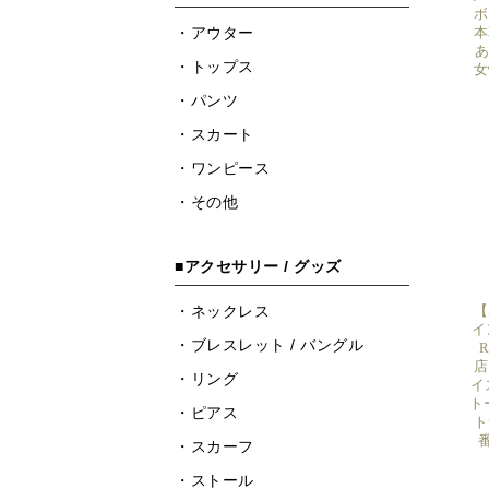
ボ
本
あ
女
【
イ
店
イス
ト
ト