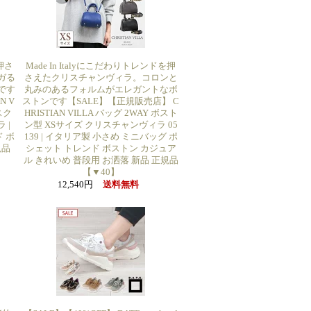
を押さ
Made In Italyにこだわりトレンドを押
ガる
さえたクリスチャンヴィラ。コロンと
です
丸みのあるフォルムがエレガントなボ
N V
ストンです【SALE】【正規販売店】 C
スク
HRISTIAN VILLA バッグ 2WAY ボスト
 |
ン型 XSサイズ クリスチャンヴィラ 05
 ボ
139 | イタリア製 小さめ ミニバッグ ポ
規品
シェット トレンド ボストン カジュア
ル きれいめ 普段用 お洒落 新品 正規品
【▼40】
12,540円
送料無料