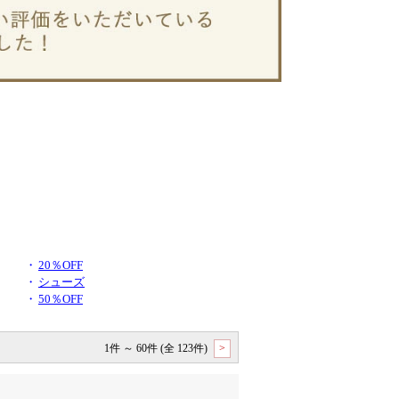
・
20％OFF
・
シューズ
・
50％OFF
1件 ～ 60件 (全 123件)
>