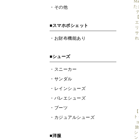
M
た
【
エ
リ
サ
れ
【
ト
ョ
旅
シ
ント