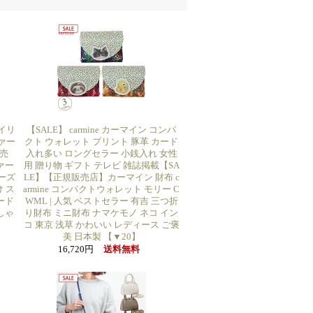
イリ
【SALE】 carmine カーマイン コンパ
ァー
クト ウォレット プリント 豚革 カード
売
入れ多い ロングセラー 小銭入れ 女性
ファー
用 贈り物 ギフト テレビ 雑誌掲載【SA
ューズ
LE】【正規販売店】カーマイン 財布 c
 ス
armine コンパクトウォレット モリー C
ード
WML | 人気 ベストセラー 有吉 三つ折
しゃ
り財布 ミニ財布 ナマケモノ ネコ イン
】
コ 東京 浅草 かわいい レディース ご褒
美 日本製 【▼20】
16,720円
送料無料