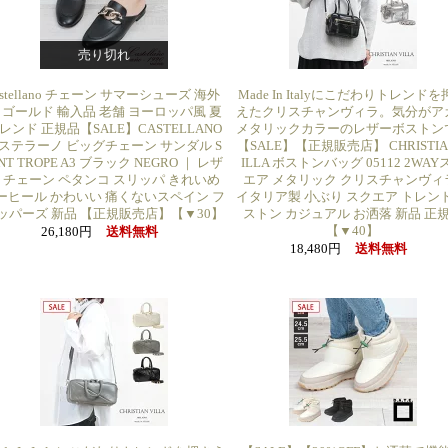
売り切れ
astellano チェーン サマーシューズ 海外
Made In Italyにこだわりトレンド
 ゴールド 輸入品 老舗 ヨーロッパ風 夏
えたクリスチャンヴィラ。気分がア
レンド 正規品【SALE】CASTELLANO
メタリックカラーのレザーボストン
ステラーノ ビッグチェーン サンダル S
【SALE】【正規販売店】 CHRISTIA
INT TROPE A3 ブラック NEGRO ｜ レザ
ILLA ボストンバッグ 05112 2WAY
 チェーン ペタンコ スリッパ きれいめ
エア メタリック クリスチャンヴィラ
ーヒール かわいい 痛くないスペイン フ
イタリア製 小ぶり スクエア トレンド
ッパーズ 新品 【正規販売店】【▼30】
ストン カジュアル お洒落 新品 正
【▼40】
26,180円
送料無料
18,480円
送料無料