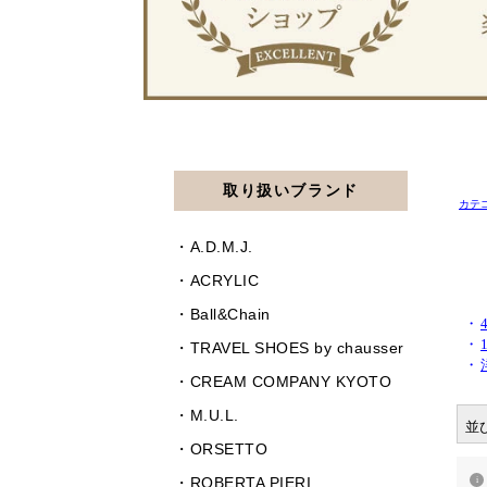
カテ
・
・
・
並