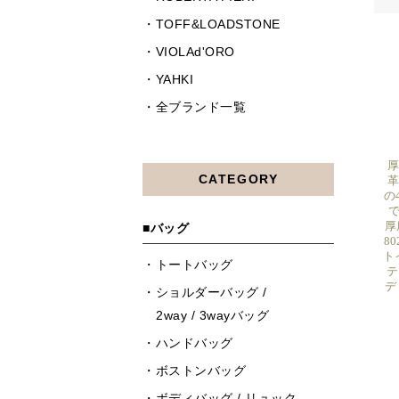
厚
革
の
で
厚
8
ト
テ
デ