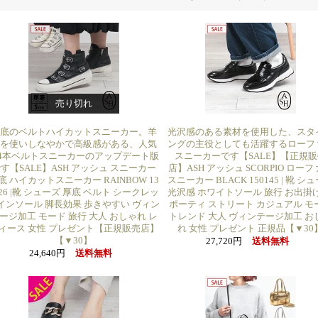
売り切れ
底のベルトハイカットスニーカー。羊
光沢感のある素材を使用した、スタ
を使いしなやかで高級感がある、人気
ングの主役としても活躍するローフ
4本ベルトスニーカーのアップデート版
スニーカーです【SALE】【正規販
す【SALE】ASH アッシュ スニーカー
店】ASH アッシュ SCORPIO ロー
底 ハイカットスニーカー RAINBOW 13
スニーカー BLACK 150145 | 靴 シ
026 |靴 シューズ 厚底 ベルト シークレッ
光沢感 ホワイトソール 旅行 お出掛け
インソール 脚長効果 歩きやすい ヴィン
ポーティ ストリート カジュアル モ
ージ加工 モード 旅行 大人 おしゃれ レ
トレンド 大人 ヴィンテージ加工 お
ィース 女性 プレゼント【正規販売店】
れ 女性 プレゼント 正規品【▼30
【▼30】
27,720円
送料無料
24,640円
送料無料