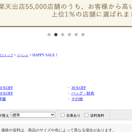
>
> HAPPY SALE！
ゴリトップ
イベント
40％OFF
・
30％OFF
10％OFF
・
バッグ・財布
洋服
・
その他
び替え
在庫あり
送料無料
価格や送料は、商品のサイズや色によって異なる場合があります。