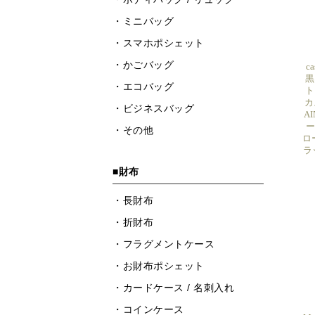
c
黒
ト
カ
A
ー
ロ
ラ