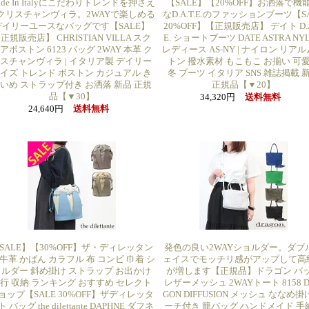
ade In Italyにこだわりトレンドを押さえ
【SALE】【20%OFF】お洒落で機
クリスチャンヴィラ。2WAYで楽しめる
なD.A.T.E.のファッションブーツ【S
デイリーユースなバッグです【SALE】
20%OFF】【正規販売店】 デイト D.A
正規販売店】 CHRISTIAN VILLA スク
E. ショートブーツ DATE ASTRA NY
アボストン 6123 バッグ 2WAY 本革 ク
レディース AS-NY | ナイロン リア
スチャンヴィラ | イタリア製 デイリー
トン 撥水素材 もこもこ お揃い 可
イズ トレンド ボストン カジュアル き
冬 ブーツ イタリア SNS 雑誌掲載 
いめ ストラップ付き お洒落 新品 正規
正規品【▼20】
品【▼30】
34,320円
送料無料
24,640円
送料無料
SALE】【30%OFF】ザ・ディレッタン
発色の良い2WAYショルダー。ダブ
 牛革 かばん カラフル 布 コンビ 巾着 シ
ェイスでモッチリ感がアップして高
ルダー 斜め掛け ストラップ お出かけ
が増します【正規品】ドラゴン バ
行 収納 ランキング おすすめ セレクト
レザーメッシュ 2WAYトート 8158 D
ョップ【SALE 30%OFF】ザディレッタ
GON DIFFUSION メッシュ ななめ掛
 バッグ the dilettante DAPHNE ダフネ
ーチ付き 籠バッグ ハンドメイド 手