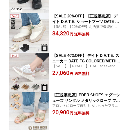
【交換対応】【即納】【土曜も発送】
おしゃれ プレゼント 日本製
【SALE 20%OFF】【正規販売店】 デ
イト D.A.T.E. ショートブーツ DATE AS
【SALE】【20%OFF】お洒落で機能的なD.
TRA NYLON レディース AS-NY | ナイ
A.T.E.のファッションブーツ
34,320
ロン リアルムートン 撥水素材 もこもこ
送料無料
円
お揃い 可愛い 冬 ブーツ イタリア SNS
雑誌掲載 新品 正規品【▼20】
【SALE 40%OFF】 デイト D.A.T.E. ス
ニーカー DATE FG COLORED/METHO
【SALE】【40%OFF】 DATE sneaker dad
D/PONY レディース | ダッドスニーカー
靴 軽い 履きやすい オシャレ センス DATE
27,060
DAD ボリューム感 歩きやすい おしゃれ
送料無料
円
でデート お出掛け 普段 ラッピング ブラン
ギフト SNS 雑誌掲載 エクラ 店舗 正規
ド 口コミ ランキング
品【▼40】
【正規販売店】EDER SHOES エダーシ
ューズ サンダル メタリックロープ フラ
フロントにロープ飾りをあしらったフラッ
ットサンダル 96-EDE-1806 | シンプル
トサンダルは、暑い夏の日にぴったり。ど
20,900
レザー 牛革 シルバー ゴールド 疲れな
送料無料
円
んなコーディネートにも合わせやすい一足
い 履きやすい 歩きやすい 夏 旅行 きれ
です。
いめ おしゃれ レディース イタリア製
正規品