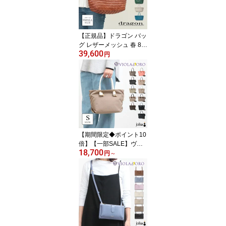
nstagram メンズ レディ
ース 男性 女性 ユニセッ
クス 日本製 新品 店舗 正
規品 クーポン対象外
【正規品】ドラゴン バッ
グ レザーメッシュ 春 88
39,600
11 DRAGON DIFFUSIO
円
N 春バッグ BAMBOO TR
IPLE JUMP SMALL かご
バッグ トート 籠バッグ
ブランド 大人 バスケッ
ト 革 ギフト 誕生日 新品
正規品
【期間限定◆ポイント10
倍】【一部SALE】ヴィ
18,700
オラドーロ バッグ ナイ
円
～
ロン VIOLAd'ORO ノッ
ト トート BIANCA V217
4 / V2224 / V2252 / V228
2 Sサイズ トートバッグ
大人カジュアル 2WAY 小
さめ 軽い 軽量 ショルダ
ー 新品 公式 正規販売店
【▼10】 ◆