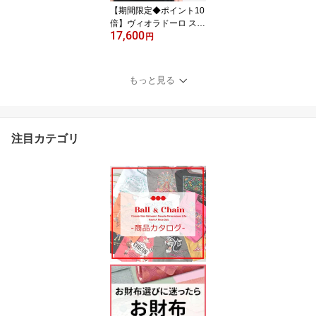
【期間限定◆ポイント10
倍】ヴィオラドーロ スマ
17,600
ホポシェット 横 VIOLA
円
d'ORO 本革 リザード型
押し スマホポーチ 財布
おしゃれ バッグ スマホ
もっと見る
ショルダー 牛革 ADRIA
V-1326 スマートフォン i
Phone Android 斜めがけ
正規品 ◆
注目カテゴリ