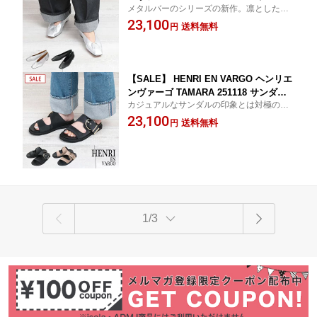
メタルバーのシリーズの新作。凛としたフ
スクエアトゥ メタルバー レザー フェミ
ォルムに、華奢なバーをアクセントにした
23,100
ニン ローヒール きれいめ トレンド 人
送料無料
円
様々なシーンに対応する1足です
気 レディース 日本製 正規品【▼30】
【SALE】 HENRI EN VARGO ヘンリエ
ンヴァーゴ TAMARA 251118 サンダル
カジュアルなサンダルの印象とは対極の、
｜ サテン バックル 光沢感 フェミニン
光沢あるリッチなサテンを使用し、コーデ
23,100
春 夏 履きやすい カジュアル きれいめ
送料無料
円
ィネートの幅を広げた一足です。
トレンド 人気 レディース 日本製 正規
品【▼30】
1/3