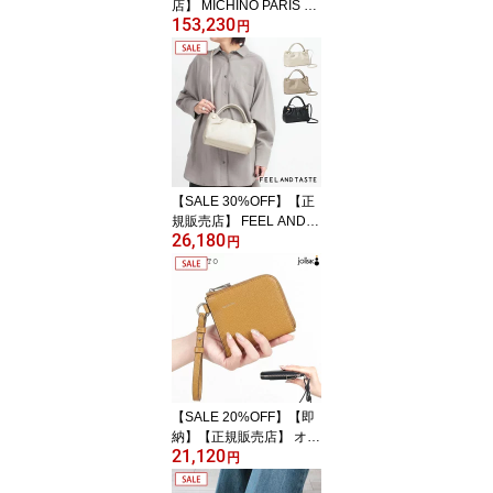
店】 MICHINO PARIS ミ
153,230
チノパリ バッグ LUTEC
円
E mini 2WAY ハンドバッ
グ B105｜michino paris
パリ 斜め掛け ミニ コン
パクト シンプル レザー
本革 ヤスミチノ イタリ
ア製 大人 ブランド プレ
ゼント 新品 公式 正規品
【▼20】
【SALE 30%OFF】【正
規販売店】 FEEL AND T
26,180
ASTE フィールアンドテ
円
イスト バーノット ソフ
トショルダー F191B471
| エレガント クワイエッ
ト ラグジュアリー シン
プル ミニマル お洒落 手
提げ 上質 本革 イタリア
ンレザー 日本製 日本製
正規品【▼30】
【SALE 20%OFF】【即
納】【正規販売店】 オル
21,120
セット 折り財布 ストラ
円
ップ付き ウォレット OR