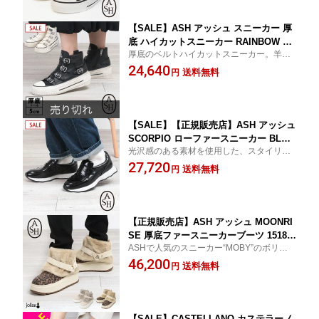
【SALE】ASH アッシュ スニーカー 厚
底 ハイカットスニーカー RAINBOW 13
厚底のベルトハイカットスニーカー。羊革
8026 |靴 シューズ 厚底 ベルト シークレ
を使いしなやかで高級感がある、人気の4本
24,640
ットインソール 脚長効果 歩きやすい ヴ
送料無料
円
ベルトスニーカーのアップデート版です
ィンテージ加工 モード 旅行 大人 おし
ゃれ レディース 女性 プレゼント【正規
販売店】【▼30】
【SALE】【正規販売店】ASH アッシュ
SCORPIO ローファースニーカー BLAC
光沢感のある素材を使用した、スタイリン
K 150145 | 靴 シューズ 光沢感 ホワイト
グの主役としても活躍するローファースニ
27,720
ソール 旅行 お出掛け スポーティ スト
送料無料
円
ーカーです
リート カジュアル モード トレンド 大
人 ヴィンテージ加工 おしゃれ 女性 プ
レゼント 正規品【▼30】
【正規販売店】ASH アッシュ MOONRI
SE 厚底ファースニーカーブーツ 15181
ASHで人気のスニーカー“MOBY”のボリュー
1 | 靴 シューズ ブーツ 厚底 フェイクフ
ミーなソールを使用し、ぽってりとした可
46,200
ァー ボリューム感 クッション性 旅行
送料無料
円
愛いフォルムに仕上げました。
お出掛け 冬 ボリューム 大人 ヴィンテ
ージ加工 おしゃれ 女性 プレゼント 正
規品
【SALE】CASTELLANO カステラーノ