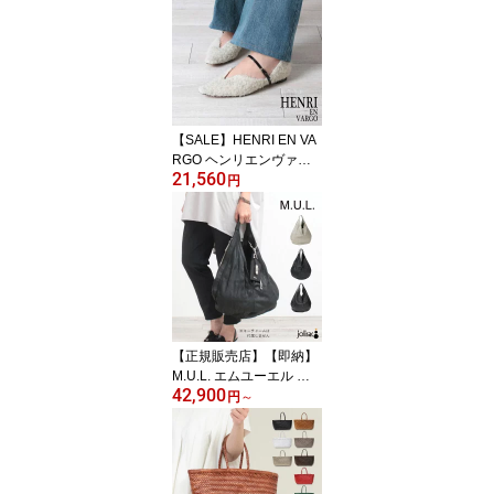
SETTO 03-005-20 ミニ
財布 コンパクト財布 大
人 おしゃれ シンプル チ
ャーム 小さい財布 カー
ドケース キャッシュレス
本革 新品 ギフト 誕生日
正規品【▼20】
【SALE】HENRI EN VA
RGO ヘンリエンヴァー
21,560
ゴ KATE 242067 パンプ
円
ス ｜ケイト メリージェ
ーン ロングノーズスクエ
ア ストラップ レザー エ
ナメル ファー ローヒー
ル きれいめトレンド 人
気 レディース 日本製 正
規品【▼30】
【正規販売店】【即納】
M.U.L. エムユーエル バ
42,900
ッグ バーティカルトート
円
～
ソフトダメージオイルレ
ザー MUL-101 | mul bag
牛革 経年変化 かっこい
い SNS インスタグラム i