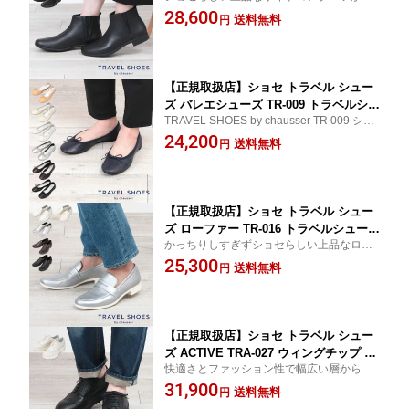
荷しました【雨の日OK】【交換対応】【即
28,600
ラック ブラウン ブーツ 革靴 履きやす
送料無料
円
納】【土曜も発送】
い靴 撥水 歩きやすい 旅行 レディース
大人 おしゃれ 日本製
【正規取扱店】ショセ トラベル シュー
ズ バレエシューズ TR-009 トラベルシュ
TRAVEL SHOES by chausser TR 009 ショ
ーズ 雨の日 レディース 靴 フラットシ
セ バレエ コンフォート 晴雨兼用 仕事 ビジ
24,200
ューズ travel shoes by chausser ロー
送料無料
円
ネス オシャレ ブランド 【交換対応】【即
ヒール 大人 撥水 履きやすい レザー 歩
納】【土曜も発送】【雨の日OK】
きやすい 旅行 おしゃれ 日本製
【正規取扱店】ショセ トラベル シュー
ズ ローファー TR-016 トラベルシューズ
かっちりしすぎずショセらしい上品なロー
雨の日 生活防水 chausser 靴 ブラック
ファーが入荷しました【雨の日OK】【交換
25,300
ホワイト シルバー 革靴 履きやすい靴
送料無料
円
対応】【即納】【土曜も発送】
撥水 歩きやすい 旅行 レディース 大人
女性 おしゃれ 日本製
【正規取扱店】ショセ トラベル シュー
ズ ACTIVE TRA-027 ウィングチップ 雨
快適さとファッション性で幅広い層から支
の日 chausser 靴 ブラック ホワイト コ
持を得ているトラベルシューズに、新たなA
31,900
ンフォートシューズ 革靴 履きやすい靴
送料無料
円
CTIVEシリーズが仲間入り【雨の日OK】
撥水 歩きやすい 旅行 レディース 大人