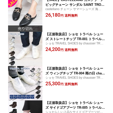
ビッグチェーン サンダル SAINT TROP
castellano チェーン サマーシューズ 海外 黒
E A3 ブラック NEGRO ｜ レザー チェ
ゴールド 輸入品 老舗 ヨーロッパ風 夏 トレ
26,180
ーン ペタンコ スリッパ きれいめ ロー
送料無料
円
ンド 正規品
ヒール かわいい 痛くないスペイン フラ
ッパーズ 新品 【正規販売店】【▼30】
【正規取扱店】ショセ トラベル シュー
ズ ストレートチップ TR-001 トラベルシ
ショセ TRAVEL SHOES by chausser TR 00
ューズ 雨の日 chausser ブラック ホワ
1 マニッシュ カジュアルシューズ コンフォ
24,200
イト シルバー ブラウン レディース 靴
送料無料
円
ート 晴雨兼用 仕事 ビジネス ブランド【雨
紐靴 撥水 レザー 歩きやすい 旅行 大人
の日OK】【交換対応】【即納】【土曜も発
おしゃれ シンプル 日本製
送】
【正規取扱店】ショセ トラベル シュー
ズ ウィングチップ TR-004 雨の日 chau
ショセ TRAVEL SHOES by chausser TR 00
sser 靴 ブラック ホワイト シルバー ブ
4 マニッシュ カジュアルシューズ コンフォ
25,300
ラウン レースアップ 革靴 履きやすい靴
送料無料
円
ート 晴雨兼用 仕事 ビジネス ブランド【雨
撥水 歩きやすい 旅行 レディース 大人
の日OK】【交換対応】【即納】【土曜も発
おしゃれ プレゼント 日本製
送】
【正規取扱店】ショセ トラベル シュー
ズ サイドゴアブーツ TR-005 トラベルシ
ショセらしい上品なサイドゴアブーツが入
ューズ 雨の日 生活防水 chausser 靴 ブ