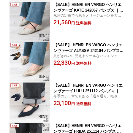
【SALE】HENRI EN VARGO ヘンリエ
ンヴァーゴ KATE 242067 パンプス ｜ケ
永遠の定番でもあるメリージェーンを大人
イト メリージェーン ロングノーズスク
っぽく、色っぽく仕上げました。脱スニー
21,560
エア ストラップ レザー エナメル ファ
送料無料
円
カー気分の方に是非お勧めしたいパンプス
ー ローヒール きれいめトレンド 人気
です。
レディース 日本製 正規品【▼30】
【SALE】 HENRI EN VARGO ヘンリエ
ンヴァーゴ ALYSSA 242104 パンプス
足がきれいに見えるクールなバレエシュー
｜アリッサ バレエシューズ ポインテッ
ズ。ポインテッドトゥでカジュアルになり
22,330
ドトゥ ギャザー メタルバー ワンポイン
送料無料
円
すぎない大人の1足。
ト レザー ローヒール きれいめ 人気 レ
ディース 日本製 正規品【▼30】
【SALE】 HENRI EN VARGO ヘンリエ
ンヴァーゴ LULU 251112 パンプス ｜ル
今季のテーマでもある「透き通り、軽さ」
ル ストラップ フェザー 透け感 レザー
をフェミニンに表現。フェザーのようなフ
23,100
フェミニン ローヒール きれいめ トレン
送料無料
円
ァブリックで華やかに演出します。
ド 人気 レディース 日本製 正規品【▼3
0】
【SALE】HENRI EN VARGO ヘンリエ
ンヴァーゴ FRIDA 251114 パンプス ｜