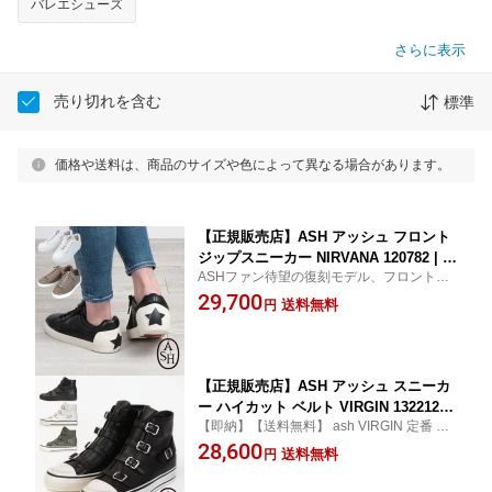
バレエシューズ
さらに表示
売り切れを含む
標準
価格や送料は、商品のサイズや色によって異なる場合があります。
【正規販売店】ASH アッシュ フロント
ジップスニーカー NIRVANA 120782 | 靴
ASHファン待望の復刻モデル、フロントジ
シューズ 星モチーフ ジップデザイン フ
ップスニーカー。春夏秋冬シーズンレスに
29,700
ァスナー使い レザースニーカー 復刻 牛
送料無料
円
活躍すること間違いなしの大人気ローカッ
革 高級感 ヴィンテージ加工 旅行 大人
トスニーカーです
おしゃれ 女性 プレゼント
【正規販売店】ASH アッシュ スニーカ
ー ハイカット ベルト VIRGIN 132212 |
【即納】【送料無料】 ash VIRGIN 定番 レ
定番 靴 シューズ 厚底 シークレットイ
ザー ハイカット ジップ付き 靴 履きやすい
28,600
ンソール 脚長効果 歩きやすい ヴィンテ
送料無料
円
オシャレ カワイイ トレンド 羊革 ご褒美 レ
ージ加工 モード 旅行 大人 おしゃれ レ
ディース ブランド 口コミ ランキング
ディース ギフト プレゼント