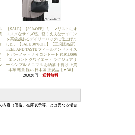
ス
【SALE】【30%OFF】ミニマリストにオ
質
ススメなサイズ感。軽く丈夫なナイロン
3
を高級感あるデイリーバッグに仕上げま
T
した。【SALE 30%OFF】【正規販売店】
ソ
FEEL AND TASTE フィールアンドテイス
ク
ト バーノット ナイロントート F191D696
ニ
| エレガント クワイエット ラグジュアリ
レ
ー シンプル ミニマル お洒落 手提げ 上質
本革 軽量 軽い 日本製 正規品【▼30】
20,020円
送料無料
の内容（価格、在庫表示等）とは異なる場合