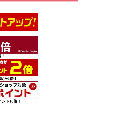
倍！
が+2倍！
ント10倍！