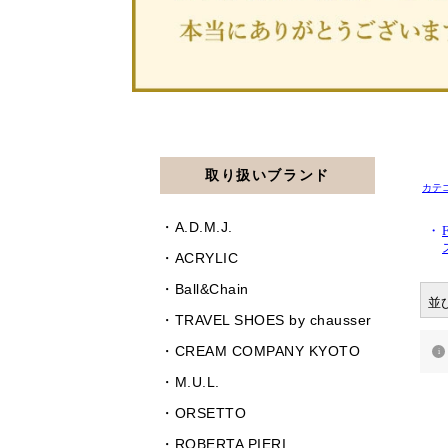
カテ
・
並