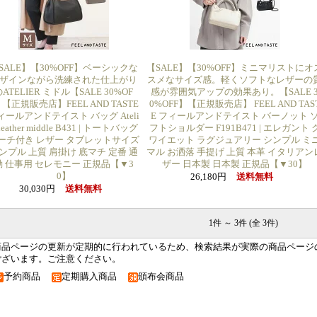
SALE】【30%OFF】ベーシックな
【SALE】【30%OFF】ミニマリストにオ
ザインながら洗練された仕上がり
スメなサイズ感。軽くソフトなレザーの
ATELIER ミドル【SALE 30%OF
感が雰囲気アップの効果あり。【SALE 
】【正規販売店】FEEL AND TASTE
0%OFF】【正規販売店】 FEEL AND TAS
ィールアンドテイスト バッグ Ateli
E フィールアンドテイスト バーノット 
 leather middle B431 | トートバッグ
フトショルダー F191B471 | エレガント 
ーチ付き レザー タブレットサイズ
ワイエット ラグジュアリー シンプル ミ
ンプル 上質 肩掛け 底マチ 定番 通
マル お洒落 手提げ 上質 本革 イタリアン
勤 仕事用 セレモニー 正規品【▼3
ザー 日本製 日本製 正規品【▼30】
0】
26,180円
送料無料
30,030円
送料無料
1件 ～ 3件 (全 3件)
商品ページの更新が定期的に行われているため、検索結果が実際の商品ページ
ございます。ご注意ください。
予約商品
定期購入商品
頒布会商品