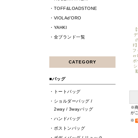
【
デ
の
F
フ
er
ポ
シ
※
が
※