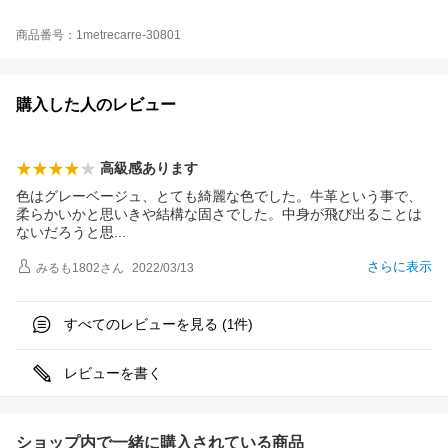
商品番号：1metrecarre-30801
購入した人のレビュー
高級感あります
色はグレーベージュ、とても綺麗な色でした。牛革という事で、
柔らかいかと思いきや結構な固さでした。中身が飛び出ることは
ないだろうと
思
さらに表示
みるも1802
さん
2022/03/13
すべてのレビューを見る (
件)
1
レビューを書く
ショップ内で一緒に購入されている商品