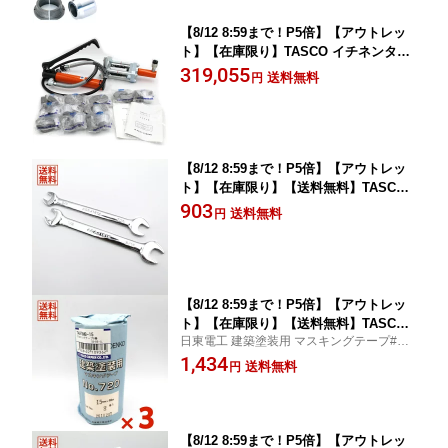
【8/12 8:59まで！P5倍】【アウトレッ
ト】【在庫限り】TASCO イチネンタス
コ 油圧直管エキスパンダーセット油圧
319,055
送料無料
円
ポンプ ヘッドクランプ付TA525D TA525
DP TA525D-6〜16
【8/12 8:59まで！P5倍】【アウトレッ
ト】【在庫限り】【送料無料】TASCO
イチネンタスコ両口スパナ TOPTUL 2本
903
送料無料
円
組【まとめ買い特価】
【8/12 8:59まで！P5倍】【アウトレッ
ト】【在庫限り】【送料無料】TASCO
日東電工 建築塗装用 マスキングテープ#72
イチネンタスコ 建築塗装用マスキング
0
1,434
テープ 幅15mm 長さ18m 8巻入 3セッ
送料無料
円
ト TA976MB-15【まとめ買い特価】
【8/12 8:59まで！P5倍】【アウトレッ