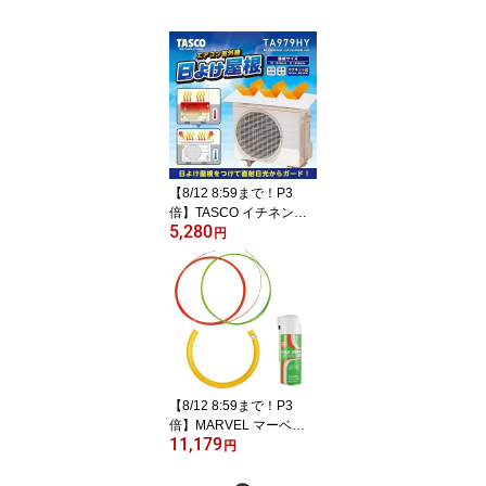
【8/12 8:59まで！P3
倍】TASCO イチネンタ
5,280
スコ エアコン室外機日よ
円
け屋根 室外機カバー TA9
79HY
【8/12 8:59まで！P3
倍】MARVEL マーベル
11,179
スネークラインS 通線収
円
納ケース、ケーブルスラ
イダーセット MW340SS