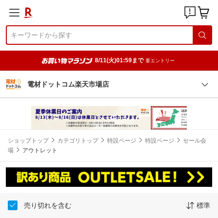
8/11(火)01:59まで
要エントリー
電材ドットコム楽天市場店
ショップトップ
カテゴリトップ
特設ページ
特設ページ
セール会
場
アウトレット
売り切れを含む
標準