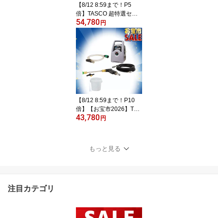
【8/12 8:59まで！P5
倍】TASCO 超特選セー
54,780
ル タスコエアコン洗浄セ
円
ット TZ352WM-SET (TA
352WM,TA981ST-2,TA61
3AT-1,TA916SP-1) TASC
O イチネンタスコ
【8/12 8:59まで！P10
倍】【お宝市2026】TAS
43,780
CO イチネンタスコ ポー
円
タブルエアコン洗浄機 収
納バケツケース(TA873C)
付き STA352WL-T1
もっと見る
注目カテゴリ