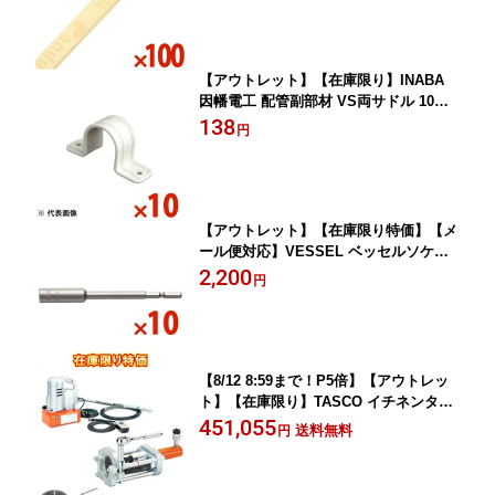
ケーブルタイ
【アウトレット】【在庫限り】INABA
因幡電工 配管副部材 VS両サドル 10個
セット VS14 VS-14【まとめ買い特価】
138
円
【アウトレット】【在庫限り特価】【メ
ール便対応】VESSEL ベッセルソケッ
トビット10本入 B44H6X100B446100【1
2,200
円
580612】【まとめ買い特価】
【8/12 8:59まで！P5倍】【アウトレッ
ト】【在庫限り】TASCO イチネンタス
コ 油圧直管エキスパンダーセット電動
451,055
送料無料
円
油圧ポンプ ヘッドクランプ11個付 TA52
5D TA525DE TA525D-6〜16