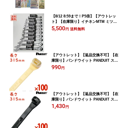
ト 【まとめ買い特価】
【8/12 8:59まで！P5倍】【アウトレッ
ト】【在庫限り】イチネンMTM ミツト
モ メカレンチ 100ギア 10本セット【M
5,500
送料無料
円
W-8/MW-10/MW-12/MW-13/MW-14/MW-
15/MW-16/MW-17/MW-19/MW-21】【ま
とめ買い特価】
【アウトレット】【返品交換不可】【在
庫限り】パンドウイット PANDUIT スー
パーグリップPLT300ナチュラル白1袋10
990
円
0本入り結束バンド 結束タイ 配線バン
ケーブルタイ
【アウトレット】【返品交換不可】【在
庫限り】パンドウイット PANDUIT スー
パーグリップPLT300B耐侯性黒1袋100
1,430
円
本入り結束バンド 結束タイ 配線バン ケ
ーブルタイ