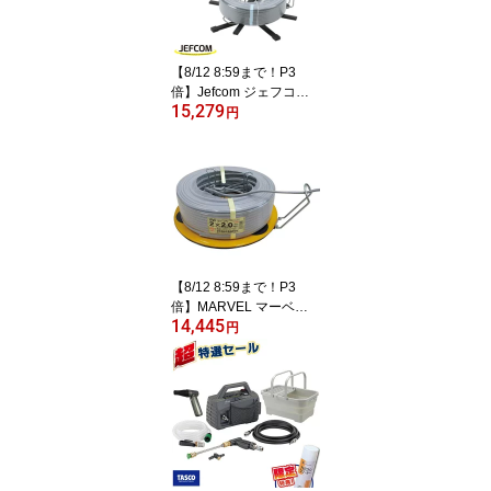
【8/12 8:59まで！P3
倍】Jefcom ジェフコム
15,279
DENSAN デンサン Vマ
円
ワール 折りたたみ式 VR-
480BF
【8/12 8:59まで！P3
倍】MARVEL マーベル
14,445
プロメイト Vターンテー
円
ブルE-9137