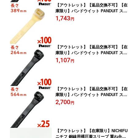
【アウトレット】【返品交換不可】【在
庫限り】パンドウイット PANDUIT スー
パーグリップPLT370Sナチュラル白1袋
1,743
円
100本入り結束バンド 結束タイ 配線バ
ン ケーブルタイ
【アウトレット】【返品交換不可】【在
庫限り】パンドウイット PANDUIT スー
パーグリップPLT250B耐侯性黒1袋100
1,107
円
本入り結束バンド 結束タイ 配線バン ケ
ーブルタイ
【アウトレット】【返品交換不可】【在
庫限り】パンドウイット PANDUIT スー
パーグリップPLT550B耐侯性黒1袋25本
2,700
円
入り結束バンド 結束タイ 配線バン ケー
ブルタイ
【アウトレット】【在庫限り】NICHIFU
ニチフ 銅線用裸圧着スリーブ 重ね合せ