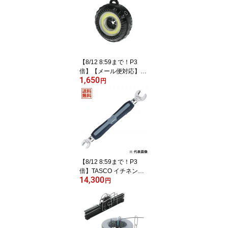
ET
【8/12 8:59まで！P3
倍】【メール便対応】Jef
1,650
com ジェフコム DENSA
円
N デンサン ドーナツライ
ト PLRX-DL01
【8/12 8:59まで！P3
倍】TASCO イチネンタ
14,300
スコ ダブルヘッドトルク
円
レンチ 1/4″・3/8″ TA771
WT-23 【空調工具/エア
コン用/トルクレンチ】