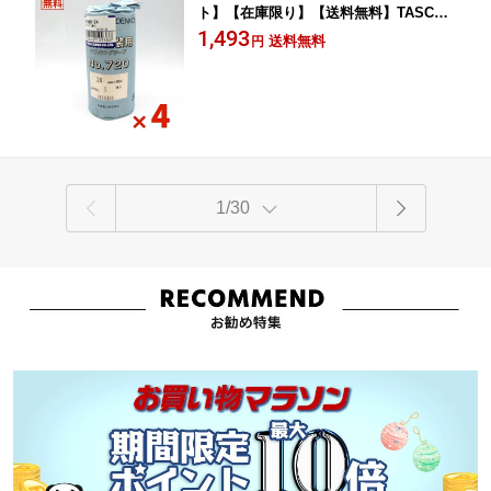
ト】【在庫限り】【送料無料】TASCO
イチネンタスコ 建築用マスキングテー
1,493
送料無料
円
プ 5巻入 4セット TA976MB-24 No.720
【まとめ買い特価】
1/30