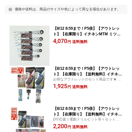
価格や送料は、商品のサイズや色によって異なる場合があります。
【8/12 8:59まで！P5倍】【アウトレッ
ト】【在庫限り】イチネンMTM ミツト
モ フレキシブルメカレンチ 首振りコン
4,070
送料無料
円
ビ 100ギア 5本セット【MWF-8/MWF-1
0/MWF-12/MWF-13/MWF-14】【まとめ
買い特価】
【8/12 8:59まで！P5倍】【アウトレッ
ト】【在庫限り】【送料無料】イチネン
お得なアウトレットのセット商品です★ Str
MTM ミツトモ ビット+ビットチャック
ong Tool / SUPER BITS / RELIEF
1,925
7点セットドライバービット ドリル 六角
送料無料
円
軸 電動ドライバー【まとめ買い特価】
【8/12 8:59まで！P5倍】【アウトレッ
ト】【在庫限り】【送料無料】イチネン
DIY応援☆電動ドリルビット等々セットでお
MTM ミツトモ ビット、ビットチャック
買い得！
2,200
セット 10Pドライバービット 特殊ビッ
送料無料
円
ト ドリル 六角 両頭 木工 オーガービッ