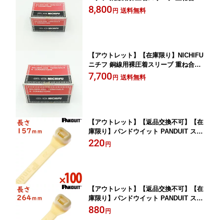
用 P-100 50個入
8,800
送料無料
円
【アウトレット】【在庫限り】NICHIFU
ニチフ 銅線用裸圧着スリーブ 重ね合せ
用 P-150 20個入
7,700
送料無料
円
【アウトレット】【返品交換不可】【在
庫限り】パンドウイット PANDUIT スー
パーグリップPLT150ナチュラル白1袋10
220
円
0本入り結束バンド 結束タイ 配線バン
ケーブルタイ
【アウトレット】【返品交換不可】【在
庫限り】パンドウイット PANDUIT スー
パーグリップPLT250ナチュラル白1袋10
880
円
0本入り結束バンド 結束タイ 配線バン