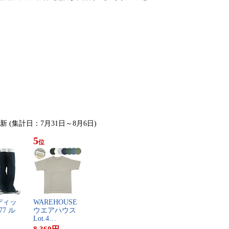
更新 (集計日：7月31日～8月6日)
5
位
​ ​デ​ィ​ッ​
W​A​R​E​H​O​U​S​E​ ​
​7​ ​ル​
ウ​エ​ア​ハ​ウ​ス​ ​
L​o​t​.​4​…