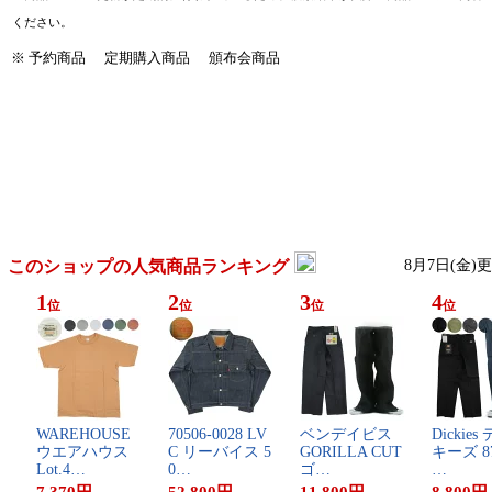
ください。
※
予約商品
定期購入商品
頒布会商品
このショップの人気商品ランキング
8月7日(金)
1
2
3
4
位
位
位
位
W​A​R​E​H​O​U​S​E​ ​
7​0​5​0​6​-​0​0​2​8​ ​L​V​
ベ​ン​デ​イ​ビ​ス​ ​
D​i​c​k​i​e​s
ウ​エ​ア​ハ​ウ​ス​ ​
C​ ​リ​ー​バ​イ​ス​ ​5​
G​O​R​I​L​L​A​ ​C​U​T​
キ​ー​ズ​ ​8​7
L​o​t​.​4​…
0​…
​ゴ​…
…