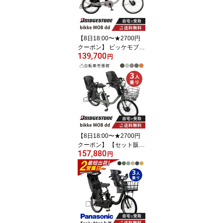
20インチ 2026 gyutto ぎ
ゅっと押し歩き 3人乗り
セット NCD510S/NCD5
12S
【8日18:00〜★2700円
クーポン】 ビッケモブ bi
139,700
kke mob dd 電動自転車
円
電動アシスト自転車 子供
乗せ 3人乗り ブリヂスト
ン 20型 BM0B44 ビッケ
モブ dd ビッケモブdd 20
24
【8日18:00〜★2700円
クーポン】 【セット販
157,880
売】 電動アシスト自転車
円
電動自転車 BRIDGESTO
NE ブリヂストン 2024年
モデル ビッケモブ dd B
M0B44 3人乗り FCS-BIK
4