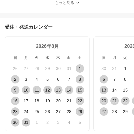
もっと見る
りセット Q5KOGGY040
15 マットブラック
受注・発送カレンダー
2026年8月
20
日
月
火
水
木
金
土
日
月
火
26
27
28
29
30
31
1
30
31
1
2
3
4
5
6
7
8
6
7
8
9
10
11
12
13
14
15
13
14
15
16
17
18
19
20
21
22
20
21
22
23
24
25
26
27
28
29
27
28
29
30
31
1
2
3
4
5