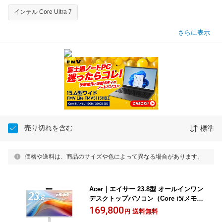
インテル Core Ultra 7
さらに表示
売り切れを含む
標準
価格や送料は、商品のサイズや色によって異なる場合があります。
Acer｜エイサー 23.8型 オールインワン
デスクトップパソコン（Core i5/メモリ
16GB/SSD 512GB/Office/1年保証)(ホワ
169,800
送料無料
円
イト) Aspire C C24-1-F56YJARE/F