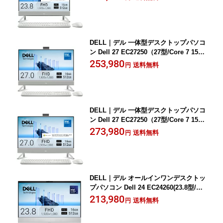
ce）(パールホワイト) AD47-GHM3WJ
DELL｜デル 一体型デスクトップパソコ
ン Dell 27 EC27250（27型/Core 7 150
U/メモリ 16GB/SSD 512GB/DVD）(パ
253,980
送料無料
円
ールホワイト) AD69-GHJ
DELL｜デル 一体型デスクトップパソコ
ン Dell 27 EC27250（27型/Core 7 150
U/メモリ 16GB/SSD 512GB/DVD/Offic
273,980
送料無料
円
e）(パールホワイト) AD69-GHM3J
DELL｜デル オールインワンデスクトッ
プパソコン Dell 24 EC24260(23.8型/Wi
ndows11/Core Ultra 5/メモリ 16GB/SS
213,980
送料無料
円
D 512GB)(ライトアッシュ) ACD57-GNW
J