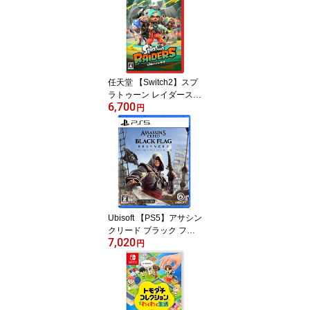
任天堂 【Switch2】スプ
ラトゥーン レイダース
6,700
[BEE-P-AADLA NSW2 ス
円
プラトゥ-ン レイダ-ス]
Ubisoft 【PS5】アサシン
クリード ブラック フラ
7,020
ッグ RE:シンクロ [ELJM-
円
30874 PS5 アサシンク
リ-ド ブラックフラッブ
RE シンクロ]