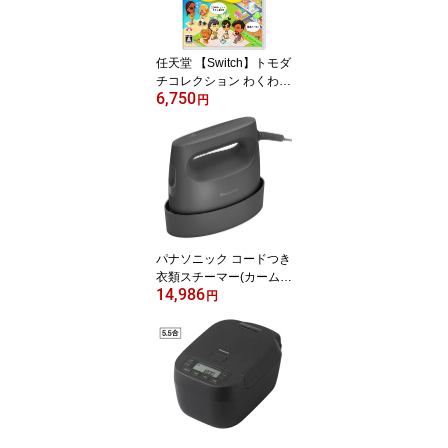
任天堂 【Switch】トモダ
チコレクション わくわく
6,750
生活 [HAC-P-BLFGA NS
円
W トモダチコレクション
ワクワクセイカツ]
パナソニック コードつき
衣類スチーマー(カームブ
14,986
ラック) NI-FS70C-K Pan
円
asonic [NIFS70CK]