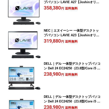
プパソコン LAVIE A27【Joshinオリジ
ナル】(27型/Core i7 1355U/メモリ 16G
358,380
送料無料
円
B/SSD 1TB/DVD/Office)ファインブラッ
ク PC-A2796LAB-J-B
NEC｜エヌイーシー 一体型デスクトッ
プパソコン LAVIE A23【Joshinオリジ
ナル】(23.8型/Core i5 1335U/メモリ 16
319,880
送料無料
円
GB/SSD 1TB/DVD/Office)ファインブラ
ック PC-A2356LAB-J-B
DELL｜デル 一体型デスクトップパソコ
ン Dell 24 EC24250（23.8型/Core i5 13
34U/メモリ 16GB/SSD 512GB/DVD/Offi
238,980
送料無料
円
ce）(ダークシャドウグレー) AD47-GHM
3BJ
DELL｜デル 一体型デスクトップパソコ
ン Dell 24 EC24250（23.8型/Core i5 13
34U/メモリ 16GB/SSD 512GB/DVD/Offi
238,980
送料無料
円