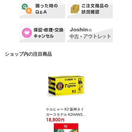
ショップ内の注目商品
ケルヒャー K2 阪神タイ
ガースモデル K2HANSHI
18,800
NTIGERS KARCHER K2
円
Hanshin Tigers [K2HAN
SHINTIGERS]