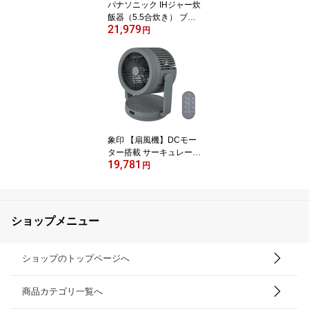
パナソニック IHジャー炊
飯器（5.5合炊き） ブラ
21,979
ック SR-N210E-K Panas
円
onic 炊飯器 5.5合 [SRN
210EK]
象印 【扇風機】DCモー
ター搭載 サーキュレータ
19,781
ー(グレー) RC-AA30-HA
円
ZOJIRUSHI 2WAY サー
キュレーター [RCAA30H
A]
ショップメニュー
ショップのトップページへ
商品カテゴリ一覧へ