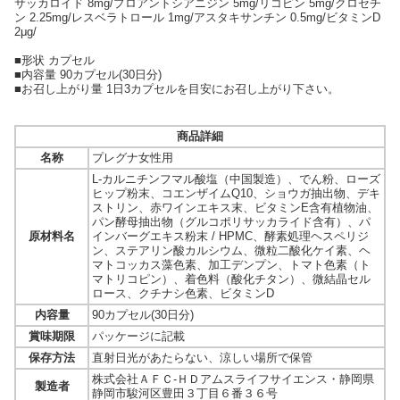
サッカロイド 8mg/プロアントシアニジン 5mg/リコピン 5mg/クロセチ
ン 2.25mg/レスベラトロール 1mg/アスタキサンチン 0.5mg/ビタミンD
2μg/
■形状 カプセル
■内容量 90カプセル(30日分)
■お召し上がり量 1日3カプセルを目安にお召し上がり下さい。
商品詳細
名称
プレグナ女性用
L-カルニチンフマル酸塩（中国製造）、でん粉、ローズ
ヒップ粉末、コエンザイムQ10、ショウガ抽出物、デキ
ストリン、赤ワインエキス末、ビタミンE含有植物油、
パン酵母抽出物（グルコポリサッカライド含有）、パ
原材料名
インバーグエキス粉末 / HPMC、酵素処理ヘスペリジ
ン、ステアリン酸カルシウム、微粒二酸化ケイ素、ヘ
マトコッカス藻色素、加工デンプン、トマト色素（ト
マトリコピン）、着色料（酸化チタン）、微結晶セル
ロース、クチナシ色素、ビタミンD
内容量
90カプセル(30日分)
賞味期限
パッケージに記載
保存方法
直射日光があたらない、涼しい場所で保管
株式会社ＡＦＣ-ＨＤアムスライフサイエンス・静岡県
製造者
静岡市駿河区豊田３丁目６番３６号