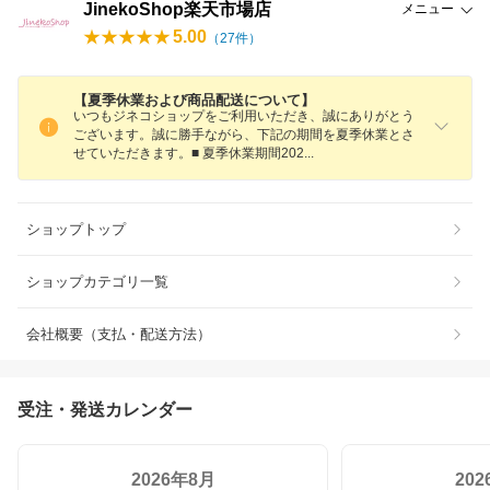
JinekoShop楽天市場店
メニュー
5.00
（
27
件）
【夏季休業および商品配送について】
いつもジネコショップをご利用いただき、誠にありがとう
ございます。誠に勝手ながら、下記の期間を夏季休業とさ
せていただきます。■ 夏季休業期間20
2
ショップトップ
ショップカテゴリ一覧
会社概要（支払・配送方法）
受注・発送カレンダー
2026年8月
20