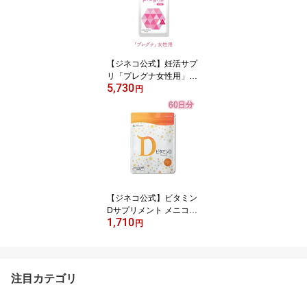
【ジネコ公式】妊活サプ
リ「プレグナ女性用」医
5,730
師と共同開発 抗酸化 シ
円
ョウガエキス ローズヒッ
プ サプリ 妊活中 メニコ
ン
【ジネコ公式】ビタミン
Dサプリメント メニコン
1,710
栄養素を手軽に ビタミン
円
Dサプリ 妊活中 男性 女
性 約2ヶ月分 必要不可欠
な栄養素
注目カテゴリ