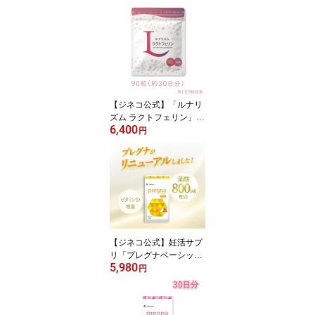
【ジネコ公式】「ルナリ
ズム ラクトフェリン」
6,400
ラクトフェリン300mg
円
妊活中 メニコン 子宮内
フローラ 乳酸菌 腸まで
届く オリゴ糖 腸溶性
【ジネコ公式】妊活サプ
リ「プレグナベーシッ
5,980
ク」医師と共同開発 葉酸
円
ビタミンB群 ビタミンD
マルチビタミン 妊活中
メニコン