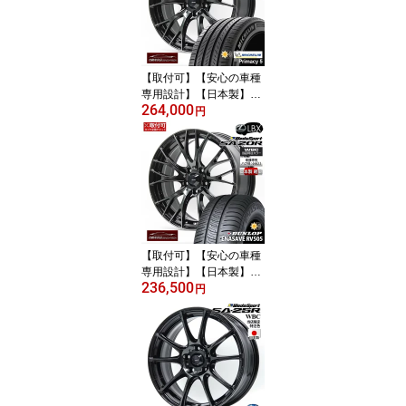
CレクサスLBX 7.5J +36
5/114.3 ハブ専用設計 純
正ボルト使用可
【取付可】【安心の車種
専用設計】【日本製】
264,000
【超軽量】サマータイヤ
円
ホイール 4本セット 18イ
ンチ 225/55R18ミシュラ
ン プライマシー MICHEL
IN Primacy 5 WedsSport
SA-20R WBCレクサスL
BX 7.5J +36 5/114.3 ハ
ブ専用設計 純正ボルト使
用可
【取付可】【安心の車種
専用設計】【日本製】
236,500
【超軽量】サマータイヤ
円
ホイール 4本セット 18イ
ンチ 225/55R18ダンロッ
プ エナセーブ DUNLOP
ENASAVE RV505 Weds
Sport SA-20R WBCレク
サスLBX 18×7.5J +36 5/
114.3 ハブ専用設計 純正