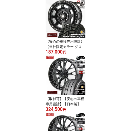
チ オールテレーンT/A K
O3 235/70R16 ホワイト
レターMLJ XTREME-J X
J0716×7.0+33 5/114.3ハ
ブ専用設計 67.1Φ 純正平
座ナット対応
【安心の車種専用設計】
【当社限定カラー グロス
187,000
ブラック 数量限定 デリ
円
カD:5専用ホイール】ト
ーヨー オープンカントリ
ーR/T 235/70R16 ホワイ
トレターMLJ XTREME-J
XJ0716×7.0+33 5/114.3
ハブ専用設計 67.1Φ 純正
平座ナット対応 エクスト
リームJ
【取付可】【安心の車種
専用設計】【日本製】
324,500
【超軽量】サマータイヤ
円
ホイール 4本セット 18イ
ンチ 225/55R18ブリヂス
トン レグノ REGNO GR-
X3 Type RV SA-20R WB