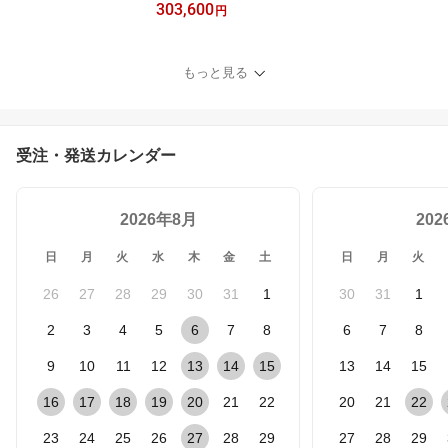
303,600
注品スタッドレスタイヤ
円
ホイールセット 20イン
チ新品ウェッズSA-20R
WBC ハブ専用設計 純正
もっと見る
ボルト対応ピレリ アイス
ゼロアシンメトリコ 235/
50R20(2025年製) レクサ
スNX 20系専用
受注・発送カレンダー
2026年8月
20
日
月
火
水
木
金
土
日
月
火
26
27
28
29
30
31
1
30
31
1
2
3
4
5
6
7
8
6
7
8
9
10
11
12
13
14
15
13
14
15
16
17
18
19
20
21
22
20
21
22
23
24
25
26
27
28
29
27
28
29