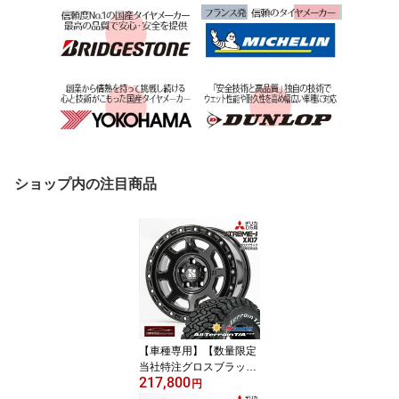
ショップ内の注目商品
【車種専用】【数量限定
当社特注グロスブラック
217,800
】【デリカD:5専用特注
円
ホイール】BFグッドリッ