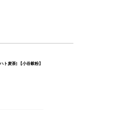
ド ハト麦茶] 【小谷穀粉】