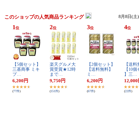
このショップの人気商品ランキング
8月8日(土
1
2
3
4
位
位
位
位
【​5​個​セ​ッ​ト​】​
楽​天​グ​ル​メ​大​
【​2​個​セ​ッ​ト​】​
【​送​料​
三​基​商​事​ ​ミ​キ​
賞​受​賞​★​1​2​時​
【​送​料​無​料​】​
【​1​0​個​
プ​…
ま​で​…
ミ​…
】​三​…
6,200
円
9,750
円
6,200
円
12,000
(
77
件
)
(
151
件
)
(
67
件
)
(
22
件
)