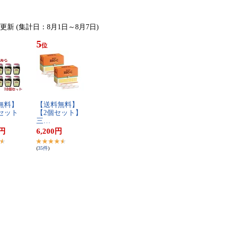
)更新 (集計日：8月1日～8月7日)
5
位
無​料​】​
【​送​料​無​料​】​ ​
セ​ッ​ト​
【​2​個​セ​ッ​ト​】​
三​…
円
6,200
円
(
35
件
)