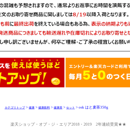
>
>
>
>
> osk はと麦茶350g
カテゴリトップ
健康
健康飲料
健康茶
セット
楽天ショップ・オブ・ジ・エリア2018・2019 2年連続受賞★★