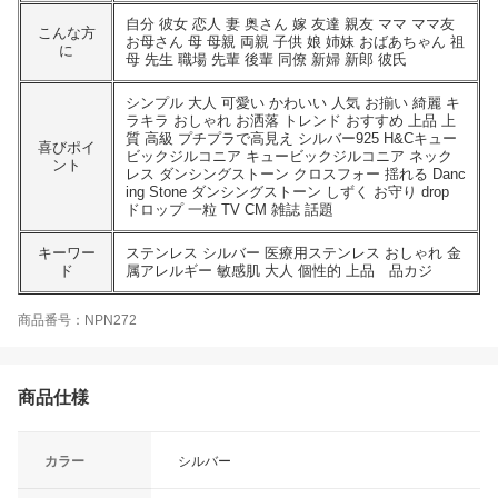
自分 彼女 恋人 妻 奥さん 嫁 友達 親友 ママ ママ友
こんな方
お母さん 母 母親 両親 子供 娘 姉妹 おばあちゃん 祖
に
母 先生 職場 先輩 後輩 同僚 新婦 新郎 彼氏
シンプル 大人 可愛い かわいい 人気 お揃い 綺麗 キ
ラキラ おしゃれ お洒落 トレンド おすすめ 上品 上
質 高級 プチプラで高見え シルバー925 H&Cキュー
喜びポイ
ビックジルコニア キュービックジルコニア ネック
ント
レス ダンシングストーン クロスフォー 揺れる Danc
ing Stone ダンシングストーン しずく お守り drop
ドロップ 一粒 TV CM 雑誌 話題
キーワー
ステンレス シルバー 医療用ステンレス おしゃれ 金
ド
属アレルギー 敏感肌 大人 個性的 上品 品カジ
商品番号：NPN272
商品仕様
カラー
シルバー