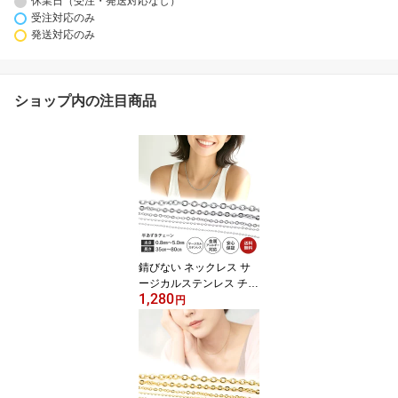
休業日（受注・発送対応なし）
受注対応のみ
発送対応のみ
ショップ内の注目商品
錆びない ネックレス サ
ージカルステンレス チェ
1,280
ーン メンズ レディース
円
医療用ステンレス 50cm
60cm 45cm ステンレス
アクセサリー チェーンネ
ックレス ネックレスチェ
ーン アクセサリー ステ
ンレス ロング ショート