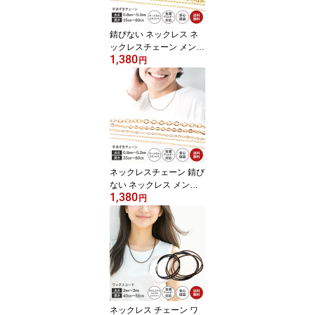
シルバー プレゼント ギ
フト
錆びない ネックレス ネ
ックレスチェーン メンズ
1,380
レディース ステンレス 3
円
5cm 80cm ゴールド シン
プル チェーンネックレス
チェーン ゴールドチェー
ン サージカルステンレス
アクセサリー メンズネッ
クレス ショート ロング
プレゼント ギフト
ネックレスチェーン 錆び
ない ネックレス メンズ
1,380
レディース 316L チェー
円
ンネックレス サージカル
ステンレス チェーン シ
ンプル 35cm 70cm 普段
使い ピンクゴールド NP
N293 送料無料 50cm 31
6 ショート ロング アクセ
サリー プレゼント ギフ
ト
ネックレス チェーン ワ