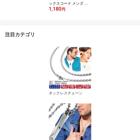
ックスコード メンズ レ
1,180
ディース チョーカー 40c
円
m 45cm 50cm 55cm シン
プル おしゃれ ペア 大人
紐 アクセサリー ブレス
レット アンクレット 女
注目カテゴリ
性 男性 メンズネックレ
ス メンズアクセサリー
カップル プレゼント 革
紐
ネックレスチェーン