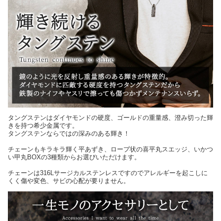
タングステンはダイヤモンドの硬度、ゴールドの重量感、澄み切った輝
きを持つ希少金属です。
タングステンならではの深みのある輝き！
チェーンもキラキラ輝く平あずき、ロープ状の喜平丸スエッジ、いかつ
い甲丸BOXの3種類からお選びいただけます。
チェーンは316Lサージカルステンレスですのでアレルギーを起こしに
くく傷や変色、サビの心配が要りません。