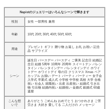
Napistのジュエリーはいろんなシーンで輝きます
性別
女性 一部男性 兼用
年齢
10代 20代 30代 40代 50代 60代
プレゼント ギフト 贈り物 お返し お礼 お祝い 記念
用途
品 サプライズ
誕生日 バースデー バースディ ご褒美 記念日 結婚記
念日 結婚 5周年 10周年 20周年 スイートテン バレン
タイン バレンタインデー バレンタインデイ ホワイ
トデー ホワイトデイ 母の日 クリスマス Xmas ペア
シーン
カップル お揃い デート パーティ パーティー 女子会
入学式 卒業式 成人式 小学校 中学校 高校 大学 合格
祝い 社会人 就職祝い 出産 出産祝い 結婚式 引き出
物 引出物 結婚内祝い 結婚祝い 金婚式 銀婚式 60歳
還暦
こんな想
ありがとう ごめんね おめでとう おつかれさま ご苦
いで
労さま 大好き 愛してる 二人だけの メッセージ