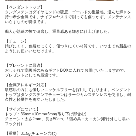
【ペンダントトップ】
タングステンはダイヤモンドの硬度、ゴールドの重量感、澄んだ輝きを
持つ希少金属です。ナイフやヤスリで削っても傷つかず、メンテナンス
いらずなのが特徴です。
職人が熟練の技で研磨し、重量感ある輝きに仕上げました。
【チェーン】
錆びにくく、色褪せにくく、傷つきにくい材質です。いつまでも新品の
ようにお使いいただけます。
【プレゼントに最適】
おしゃれで高級感のあるギフトBOXに入れてお届けいたしますので、
プレゼントとしても最適です。
【金属アレルギー対応】
敏感肌の方にも優しいニッケルフリーを採用しております。ペンダント
トップはタングステンでチェーンはサージカルステンレスを使用し、耐
久性と軽量性を両立いたしました。
【サイズについて】
トップ：36mm×10mm×5mm(吊り下げ部含む)
チェーン：太さ2mm、長さ50cm、/ 留め具：カニカン(着け外しし易い
フック付)
【重量】31.5g(チェーン含む)