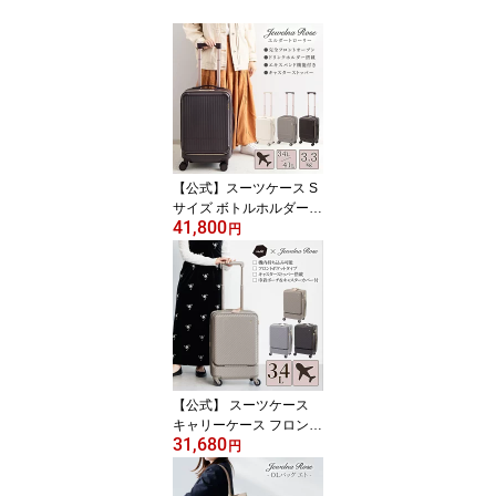
【公式】スーツケース S
サイズ ボトルホルダー
41,800
ストッパー エキスパンド
円
拡張 軽量 軽い フロント
オープン 可愛い おしゃ
れ きれいめ ポーチ パッ
キングケース エース ジ
ュエルナローズ Jewelna
Rose エルダートローリ
ー 機内持ち込み 34L 41L
05401
【公式】 スーツケース
キャリーケース フロント
31,680
ポケット キャスタースト
円
ッパー 機内持ち込み Sサ
イズ 可愛い おしゃれ 花