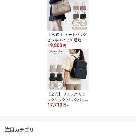
柄 レディース 2泊3日 エ
ース ハント ジュエルナ
ローズ HaNT ×Jewelna
Rose コラボ スーツケー
ス 機内持ち込み フロン
トオープン 34L 06820
【 公式 】 トートバッグ
ビジネスバッグ 通勤 通
19,800
学 レディース 横型 A4 1
円
3.3インチPC PCケース
大人 可愛い きれいめ シ
ンプル 人気 エース ジュ
エルナローズ Jewelna R
ose OLバッグ エト 1193
1
【公式】 リュック リュ
ックサック バックパック
17,710
通勤 通学 ビジネスリュ
円
～
ック ビジネスバッグ A4
PC収納 多機能 ナイロン
可愛い シンプル ポケッ
ト エース ジュエルナロ
注目カテゴリ
ーズ Jewelna Rose フレ