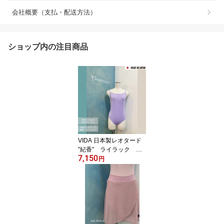
会社概要（支払・配送方法）
ショップ内の注目商品
VIDA 日本製レオタード
”紀香” ライラック キ
7,150
ャミソールレオタード
円
vida-nolica-lilac