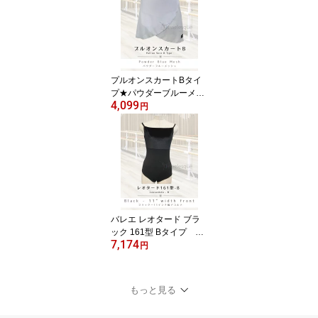
プルオンスカートBタイ
プ★パウダーブルーメッ
4,099
シュJewelesqueオリジ
円
ナルpull-on-b-powderblu
emesh
バレエ レオタード ブラ
ック 161型 Bタイプ デ
7,174
コルテ11インチ幅 ジ
円
ュエレスク161-B-black-1
1inch
もっと見る