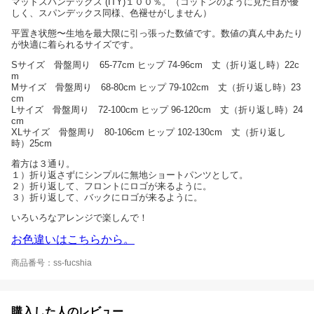
マットスパンデックス (ITY)１００％。（コットンのように見た目が優
しく、スパンデックス同様、色褪せがしません）
平置き状態〜生地を最大限に引っ張った数値です。数値の真ん中あたり
が快適に着られるサイズです。
Sサイズ 骨盤周り 65-77cm ヒップ 74-96cm 丈（折り返し時）22c
m
Mサイズ 骨盤周り 68-80cm ヒップ 79-102cm 丈（折り返し時）23
cm
Lサイズ 骨盤周り 72-100cm ヒップ 96-120cm 丈（折り返し時）24
cm
XLサイズ 骨盤周り 80-106cm ヒップ 102-130cm 丈（折り返し
時）25cm
着方は３通り。
１）折り返さずにシンプルに無地ショートパンツとして。
２）折り返して、フロントにロゴが来るように。
３）折り返して、バックにロゴが来るように。
いろいろなアレンジで楽しんで！
お色違いはこちらから。
商品番号：ss-fucshia
購入した人のレビュー