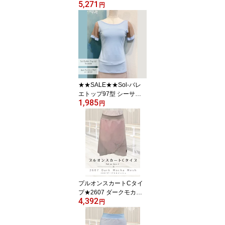
5,271
elesqueオリジナルsol-p
円
dd-c-Amethyst
★★SALE★★Sol-バレ
エトップ97型 シーサイ
1,985
ド|Jewelesqueオリジナ
円
ル｜レオタード生地 パ
ッド用ポケット付き 普
段ブラOK（インナーが
響きにくい設計）sol-bt9
7-seaside
プルオンスカートCタイ
プ★2607 ダークモカ・
4,392
メッシュ生地 Jewelesqu
円
eオリジナルpull-on-c-26
07dmocha-mesh