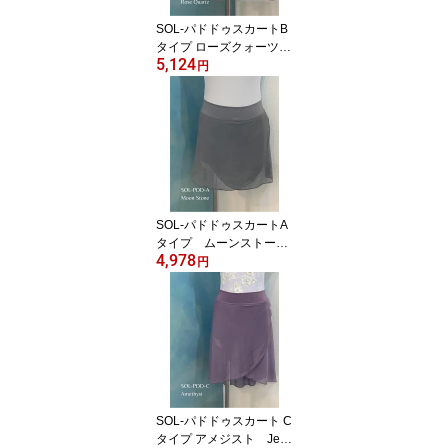
SOL-パドドゥスカートB
タイプ ローズクォーツ
5,124
Jewelesqueオリジナルs
円
ol-pdd-b-rosequartz
SOL-パドドゥスカートA
タイプ ムーンストーン
4,978
Jewelesqueオリジナルs
円
ol-pdd-a-moonstone
SOL-パドドゥスカート C
タイプ アメジスト Jew