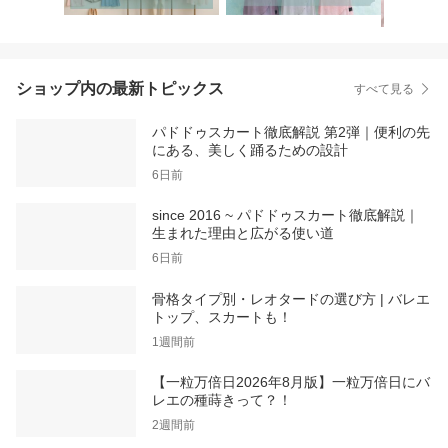
ショップ内の最新トピックス
すべて見る
パドドゥスカート徹底解説 第2弾｜便利の先
にある、美しく踊るための設計
6日前
since 2016 ~ パドドゥスカート徹底解説｜
生まれた理由と広がる使い道
6日前
骨格タイプ別・レオタードの選び方 | バレエ
トップ、スカートも！
1週間前
【一粒万倍日2026年8月版】一粒万倍日にバ
レエの種蒔きって？！
2週間前