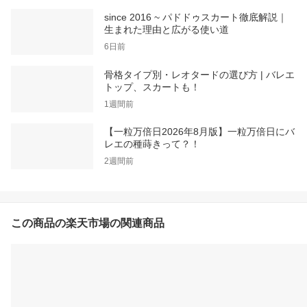
since 2016 ~ パドドゥスカート徹底解説｜
生まれた理由と広がる使い道
6日前
骨格タイプ別・レオタードの選び方 | バレエ
トップ、スカートも！
1週間前
【一粒万倍日2026年8月版】一粒万倍日にバ
レエの種蒔きって？！
2週間前
この商品の楽天市場の関連商品