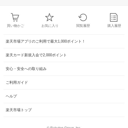
買い物かご
お気に入り
閲覧履歴
購入履歴
楽天市場アプリのご利用で最大1,000ポイント！
楽天カード新規入会で2,000ポイント
安心・安全への取り組み
ご利用ガイド
ヘルプ
楽天市場トップ