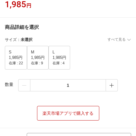
1,985
円
商品詳細を選択
サイズ
：
未選択
すべて見る
S
M
L
1,985円
1,985円
1,985円
在庫 :
22
在庫 :
9
在庫 :
4
数量
楽天市場アプリで購入する