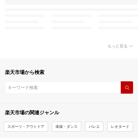
もっと見る
楽天市場から検索
楽天市場の関連ジャンル
スポーツ・アウトドア
体操・ダンス
バレエ
レオタード