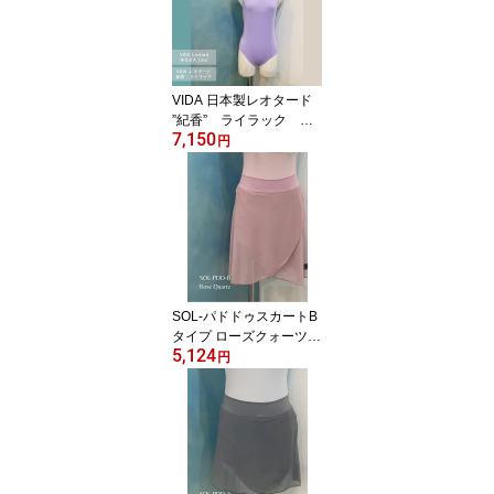
VIDA 日本製レオタード
”紀香” ライラック キ
7,150
ャミソールレオタード
円
vida-nolica-lilac
SOL-パドドゥスカートB
タイプ ローズクォーツ
5,124
Jewelesqueオリジナルs
円
ol-pdd-b-rosequartz