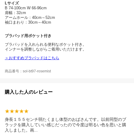
Lサイズ
B 74-100cm W 66-96cm
肩幅：32cm
アームホール：40cm～52cm
袖口まわり：30cm～40cm
ブラパッド用ポケット付き
ブラパッドを入れられる便利なポケット付き。
インナーを調整しながらご着用いただけます。
＞おすすめブラパッドはこちら
商品番号：sol-bt97-rosemist
購入した人のレビュー
身長１５５センチ弱たくまし体型のおばさんです。以前同型のブ
ラックを購入していい感じだったので今度は明るい色を思いと購
入しました。
画