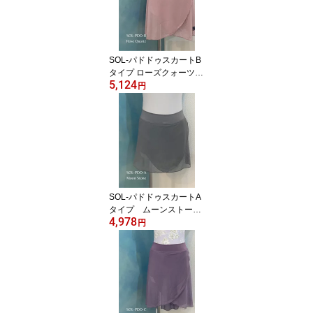
SOL-パドドゥスカートB
タイプ ローズクォーツ
5,124
Jewelesqueオリジナルs
円
ol-pdd-b-rosequartz
SOL-パドドゥスカートA
タイプ ムーンストーン
4,978
Jewelesqueオリジナルs
円
ol-pdd-a-moonstone