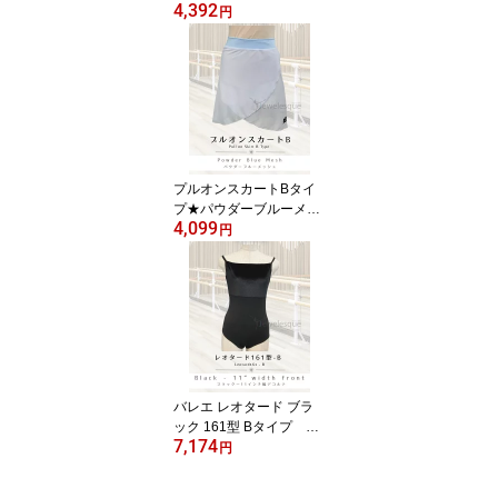
4,392
メッシュ生地 Jewelesqu
円
eオリジナルpull-on-c-26
07dmocha-mesh
プルオンスカートBタイ
プ★パウダーブルーメッ
4,099
シュJewelesqueオリジ
円
ナルpull-on-b-powderblu
emesh
バレエ レオタード ブラ
ック 161型 Bタイプ デ
7,174
コルテ11インチ幅 ジ
円
ュエレスク161-B-black-1
1inch