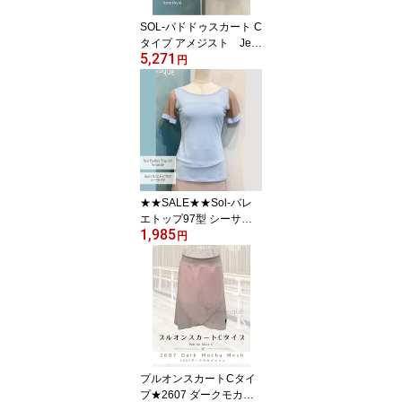
SOL-パドドゥスカート C
タイプ アメジスト Jew
5,271
elesqueオリジナルsol-p
円
dd-c-Amethyst
★★SALE★★Sol-バレ
エトップ97型 シーサイ
1,985
ド|Jewelesqueオリジナ
円
ル｜レオタード生地 パ
ッド用ポケット付き 普
段ブラOK（インナーが
響きにくい設計）sol-bt9
7-seaside
プルオンスカートCタイ
プ★2607 ダークモカ・