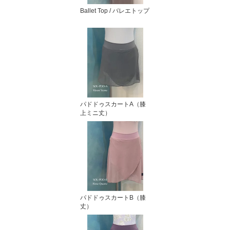
Ballet Top / バレエトップ
パドドゥスカートA（膝
上ミニ丈）
パドドゥスカートB（膝
丈）