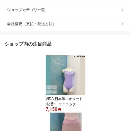
ショップカテゴリ一覧
会社概要（支払・配送方法）
ショップ内の注目商品
VIDA 日本製レオタード
”紀香” ライラック キ
7,150
ャミソールレオタード
円
vida-nolica-lilac