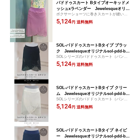
パドドゥスカート Bタイプオーキッドメ
ッシュxラベンダー Jewelesqueオリジ
ボクサーショーツに巻きスカートが縫い付
ナルpdd-b-orchid-mesh-lavender
けられています。ズレを気にせず踊れま
5,124
送料無料
円
す。 【バレエ スカート 大人】
SOL-パドドゥスカートBタイプ ブラッ
ク Jewelesqueオリジナルsol-pdd-b-b
SOLシリーズのパドドゥスカート（パンツ
lack
付きスカート）。やわらかいメッシュがボ
5,124
送料無料
円
ディラインを美しく演出します。【バレエ
スカート 大人】
SOL-パドドゥスカートBタイプ クリー
ム Jewelesqueオリジナルsol-pdd-b-c
SOLシリーズのパドドゥスカート（パンツ
ream
付きスカート）。やわらかいメッシュがボ
5,124
送料無料
円
ディラインを美しく演出します。【バレエ
スカート 大人】
SOL-パドドゥスカートBタイプ ネイビ
ー Jewelesqueオリジナルsol-pdd-b-n