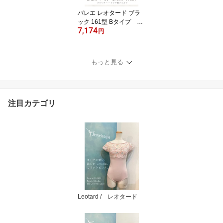
バレエ レオタード ブラ
ック 161型 Bタイプ デ
7,174
コルテ11インチ幅 ジ
円
ュエレスク161-B-black-1
1inch
もっと見る
注目カテゴリ
Leotard / レオタード