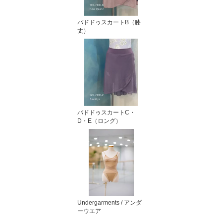
パドドゥスカートB（膝
丈）
パドドゥスカートC・
D・E（ロング）
Undergarments / アンダ
ーウエア