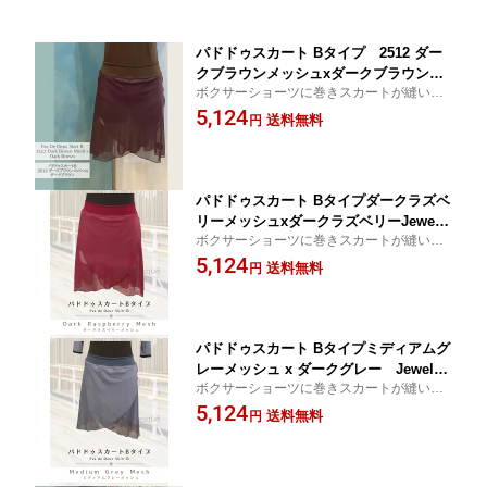
パドドゥスカート Bタイプ 2512 ダー
クブラウンメッシュxダークブラウン J
ボクサーショーツに巻きスカートが縫い付
ewelesqueオリジナル pdd-b-2512dar
けられています。ズレを気にせず踊れま
5,124
kbrown-mesh
送料無料
円
す。
パドドゥスカート Bタイプダークラズベ
リーメッシュxダークラズベリーJewele
ボクサーショーツに巻きスカートが縫い付
squeオリジナルpdd-b-draspberrymesh
けられています。ズレを気にせず踊れま
5,124
-draspberry
送料無料
円
す。
パドドゥスカート Bタイプミディアムグ
レーメッシュ x ダークグレー Jeweles
ボクサーショーツに巻きスカートが縫い付
queオリジナルpdd-b-medgreymesh
けられています。ズレを気にせず踊れま
5,124
送料無料
円
す。 【バレエ スカート 大人】