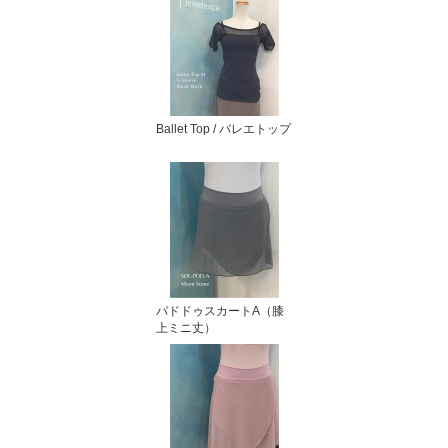
Ballet Top / バレエトップ
パドドゥスカートA（膝
上ミニ丈）