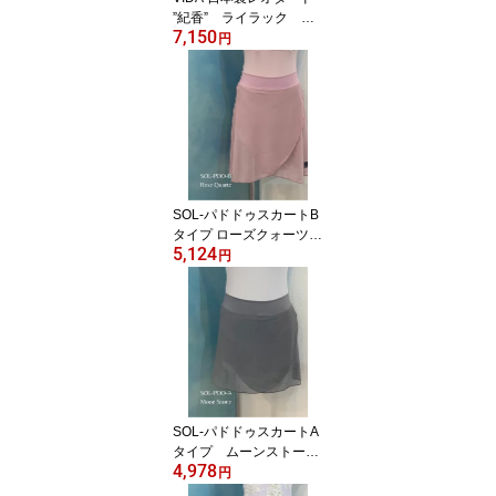
”紀香” ライラック キ
7,150
ャミソールレオタード
円
vida-nolica-lilac
SOL-パドドゥスカートB
タイプ ローズクォーツ
5,124
Jewelesqueオリジナルs
円
ol-pdd-b-rosequartz
SOL-パドドゥスカートA
タイプ ムーンストーン
4,978
Jewelesqueオリジナルs
円
ol-pdd-a-moonstone