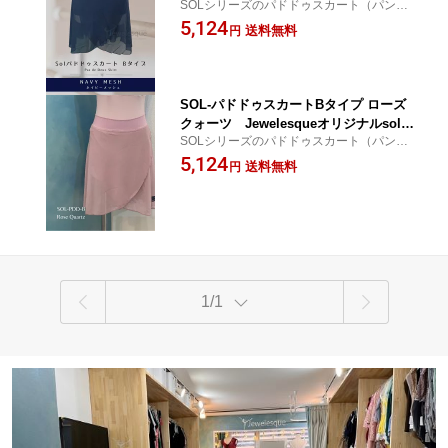
SOLシリーズのパドドゥスカート（パンツ
avy
付きスカート）。やわらかいメッシュがボ
5,124
送料無料
円
ディラインを美しく演出します。【バレエ
スカート 大人】
SOL-パドドゥスカートBタイプ ローズ
クォーツ Jewelesqueオリジナルsol-p
SOLシリーズのパドドゥスカート（パンツ
dd-b-rosequartz
付きスカート）。やわらかいメッシュがボ
5,124
送料無料
円
ディラインを美しく演出します。【バレエ
スカート 大人】
1/1