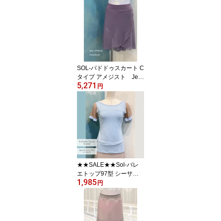
SOL-パドドゥスカート C
タイプ アメジスト Jew
5,271
elesqueオリジナルsol-p
円
dd-c-Amethyst
★★SALE★★Sol-バレ
エトップ97型 シーサイ
1,985
ド|Jewelesqueオリジナ
円
ル｜レオタード生地 パ
ッド用ポケット付き 普
段ブラOK（インナーが
響きにくい設計）sol-bt9