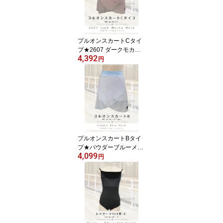
7-seaside
プルオンスカートCタイ
プ★2607 ダークモカ・
4,392
メッシュ生地 Jewelesqu
円
eオリジナルpull-on-c-26
07dmocha-mesh
プルオンスカートBタイ
プ★パウダーブルーメッ
4,099
シュJewelesqueオリジ
円
ナルpull-on-b-powderblu
emesh