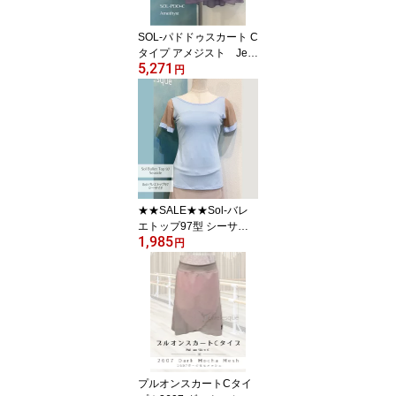
SOL-パドドゥスカート C
タイプ アメジスト Jew
5,271
elesqueオリジナルsol-p
円
dd-c-Amethyst
★★SALE★★Sol-バレ
エトップ97型 シーサイ
1,985
ド|Jewelesqueオリジナ
円
ル｜レオタード生地 パ
ッド用ポケット付き 普
段ブラOK（インナーが
響きにくい設計）sol-bt9
7-seaside
プルオンスカートCタイ