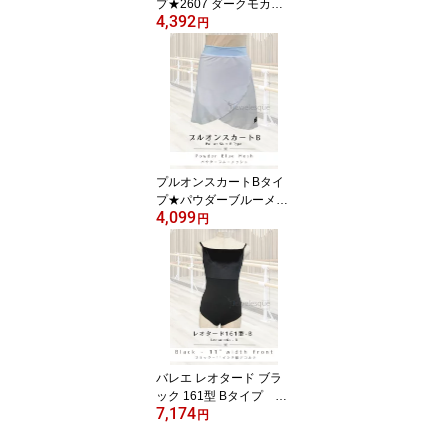
プ★2607 ダークモカ・
4,392
メッシュ生地 Jewelesqu
円
eオリジナルpull-on-c-26
07dmocha-mesh
プルオンスカートBタイ
プ★パウダーブルーメッ
4,099
シュJewelesqueオリジ
円
ナルpull-on-b-powderblu
emesh
バレエ レオタード ブラ
ック 161型 Bタイプ デ
7,174
コルテ11インチ幅 ジ
円
ュエレスク161-B-black-1