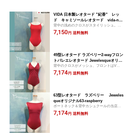
VIDA 日本製レオタード ”紀香” レッ
ド キャミソールレオタード vida-noli
背中の浅めのクロスがスタイリッシュ。鮮
ca-red
やかなカラーはオーディションにも。日本
7,150
送料無料
円
製キャミソールレオタード【バレエ レオタ
ード オーディション テーマパーク キ
ャスト】
49型レオタード ラズベリー2-wayフロン
トバレエレオタード Jewelesqueオリジ
背中のクロスがメッシュ、フロントはVネッ
ナル49-raspberry
クとUネックの2通りの着方が楽しめるレオ
7,174
送料無料
円
タード。【バレエ レオタード 大人】
63型レオタード ラズベリー Jeweles
queオリジナル63-raspberry
ボートネック＆背中カシュクールの当店定
番人気レオタードです。 【バレエ レオタ
7,174
送料無料
円
ード 大人】