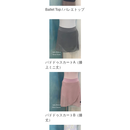
Ballet Top / バレエトップ
パドドゥスカートA（膝
上ミニ丈）
パドドゥスカートB（膝
丈）