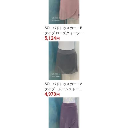
SOL-パドドゥスカートB
タイプ ローズクォーツ
5,124
Jewelesqueオリジナルs
円
ol-pdd-b-rosequartz
SOL-パドドゥスカートA
タイプ ムーンストーン
4,978
Jewelesqueオリジナルs
円
ol-pdd-a-moonstone