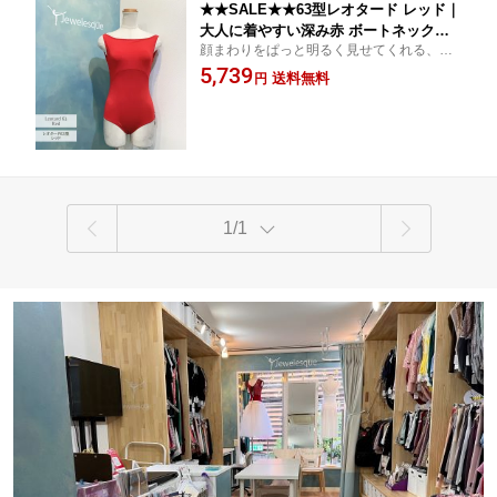
★★SALE★★63型レオタード レッド｜
大人に着やすい深み赤 ボートネック＆
顔まわりをぱっと明るく見せてくれる、深
背中カシュクール ジュエレスク63-red
みのあるレッド。 華やかすぎず、黒タイツ
5,739
送料無料
円
にも合わせやすいカラーです。【バレエ レ
オタード 大人】
1/1