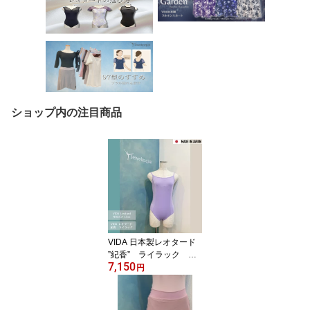
ショップ内の注目商品
VIDA 日本製レオタード
”紀香” ライラック キ
7,150
ャミソールレオタード
円
vida-nolica-lilac