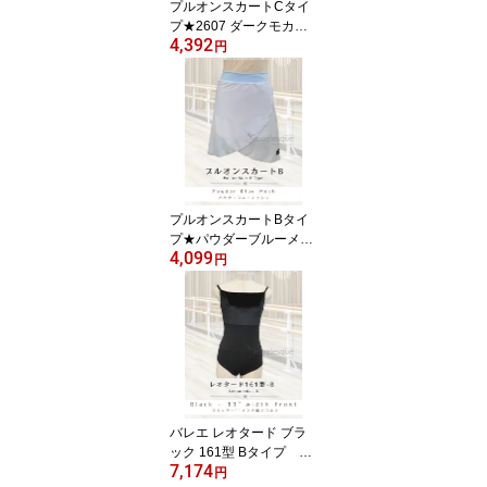
プルオンスカートCタイ
プ★2607 ダークモカ・
4,392
メッシュ生地 Jewelesqu
円
eオリジナルpull-on-c-26
07dmocha-mesh
プルオンスカートBタイ
プ★パウダーブルーメッ
4,099
シュJewelesqueオリジ
円
ナルpull-on-b-powderblu
emesh
バレエ レオタード ブラ
ック 161型 Bタイプ デ
7,174
コルテ11インチ幅 ジ
円