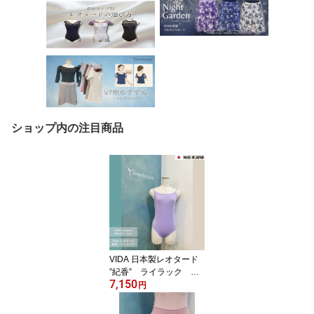
ショップ内の注目商品
VIDA 日本製レオタード
”紀香” ライラック キ
7,150
ャミソールレオタード
円
vida-nolica-lilac