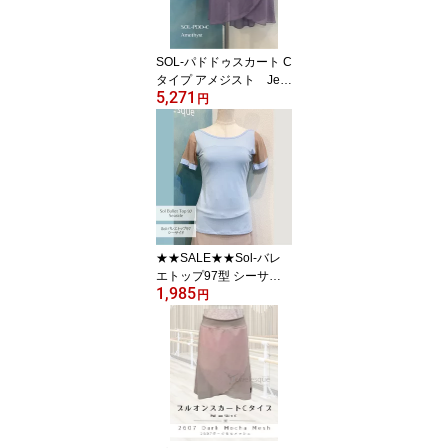
SOL-パドドゥスカート C
タイプ アメジスト Jew
5,271
elesqueオリジナルsol-p
円
dd-c-Amethyst
★★SALE★★Sol-バレ
エトップ97型 シーサイ
1,985
ド|Jewelesqueオリジナ
円
ル｜レオタード生地 パ
ッド用ポケット付き 普
段ブラOK（インナーが
響きにくい設計）sol-bt9
7-seaside