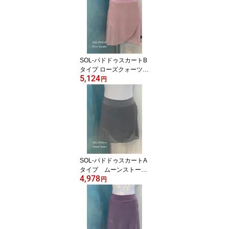
SOL-パドドゥスカートB
タイプ ローズクォーツ
5,124
Jewelesqueオリジナルs
円
ol-pdd-b-rosequartz
SOL-パドドゥスカートA
タイプ ムーンストーン
4,978
Jewelesqueオリジナルs
円
ol-pdd-a-moonstone