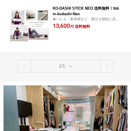
KO-DASHI STICK NEO 送料無料！tbb
m-kodashi-Neo
★バレエ・新体操など、魅せる競技に必要
な美しい甲をつくるための矯正スティック
13,600
送料無料
円
です。折りたたみ式で持ち運びに便利！
1/1