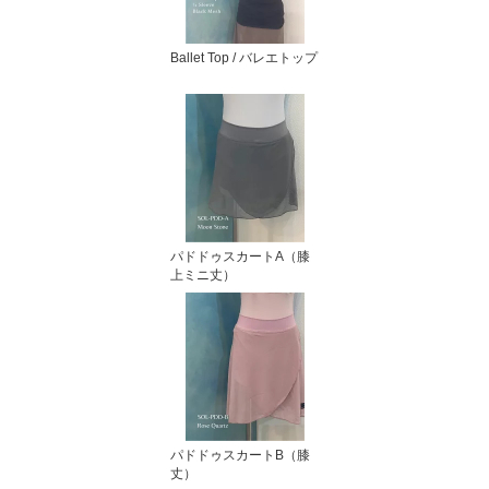
Ballet Top / バレエトップ
パドドゥスカートA（膝
上ミニ丈）
パドドゥスカートB（膝
丈）