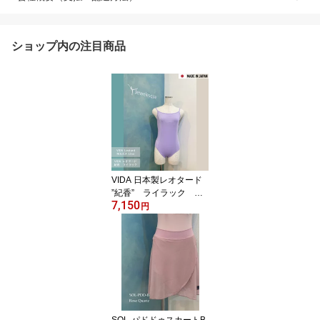
ショップ内の注目商品
VIDA 日本製レオタード
”紀香” ライラック キ
7,150
ャミソールレオタード
円
vida-nolica-lilac