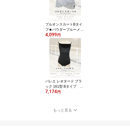
プルオンスカートBタイ
プ★パウダーブルーメッ
4,099
シュJewelesqueオリジ
円
ナルpull-on-b-powderblu
emesh
バレエ レオタード ブラ
ック 161型 Bタイプ デ
7,174
コルテ11インチ幅 ジ
円
ュエレスク161-B-black-1
1inch
もっと見る