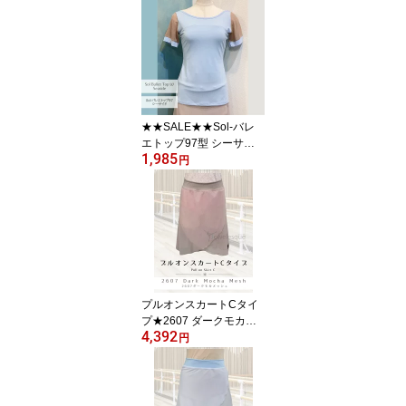
★★SALE★★Sol-バレ
エトップ97型 シーサイ
1,985
ド|Jewelesqueオリジナ
円
ル｜レオタード生地 パ
ッド用ポケット付き 普
段ブラOK（インナーが
響きにくい設計）sol-bt9
7-seaside
プルオンスカートCタイ
プ★2607 ダークモカ・
4,392
メッシュ生地 Jewelesqu
円
eオリジナルpull-on-c-26
07dmocha-mesh