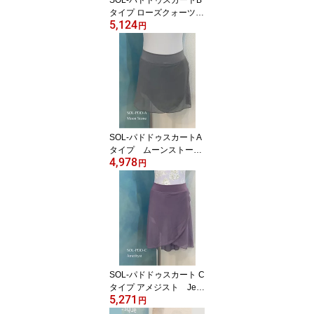
SOL-パドドゥスカートB
タイプ ローズクォーツ
5,124
Jewelesqueオリジナルs
円
ol-pdd-b-rosequartz
SOL-パドドゥスカートA
タイプ ムーンストーン
4,978
Jewelesqueオリジナルs
円
ol-pdd-a-moonstone
SOL-パドドゥスカート C
タイプ アメジスト Jew
5,271
elesqueオリジナルsol-p
円
dd-c-Amethyst