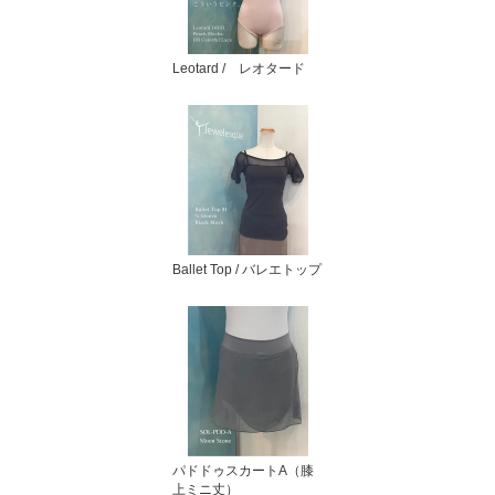
Leotard / レオタード
Ballet Top / バレエトップ
パドドゥスカートA（膝
上ミニ丈）