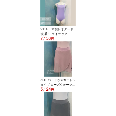
VIDA 日本製レオタード
”紀香” ライラック キ
7,150
ャミソールレオタード
円
vida-nolica-lilac
SOL-パドドゥスカートB
タイプ ローズクォーツ
5,124
Jewelesqueオリジナルs
円
ol-pdd-b-rosequartz