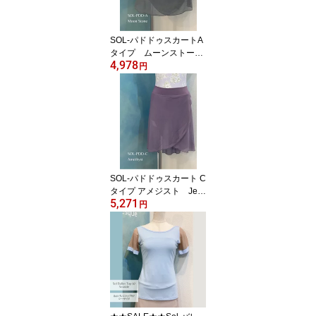
SOL-パドドゥスカートA
タイプ ムーンストーン
4,978
Jewelesqueオリジナルs
円
ol-pdd-a-moonstone
SOL-パドドゥスカート C
タイプ アメジスト Jew
5,271
elesqueオリジナルsol-p
円
dd-c-Amethyst