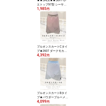
★★SALE★★Sol-バレ
エトップ97型 シーサイ
1,985
ド|Jewelesqueオリジナ
円
ル｜レオタード生地 パ
ッド用ポケット付き 普
段ブラOK（インナーが
響きにくい設計）sol-bt9
7-seaside
プルオンスカートCタイ
プ★2607 ダークモカ・
4,392
メッシュ生地 Jewelesqu
円
eオリジナルpull-on-c-26
07dmocha-mesh
プルオンスカートBタイ
プ★パウダーブルーメッ
4,099
シュJewelesqueオリジ
円
ナルpull-on-b-powderblu