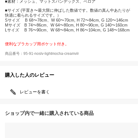
■素材：メッシュ、マットスパンデックス、ベロア
■サイズ (平置き〜最大限に伸ばした数値です。数値の真ん中あたりが
快適に着られるサイズです。）
Sサイズ B 68〜78cm、W 60〜70cm, H 72〜84cm, G 120〜146cm
Mサイズ B 74〜86cm、W 64〜80cm, H 80〜90cm, G 140〜160cm
Lサイズ B 76〜90cm、W 68〜84cm, H 86〜104cm, G 148〜168cm
便利なブラカップ用ポケット付き。
商品番号：95-91-noslv-lightmocha-creamvlr
購入した人のレビュー
レビューを書く
ショップ内で一緒に購入されている商品