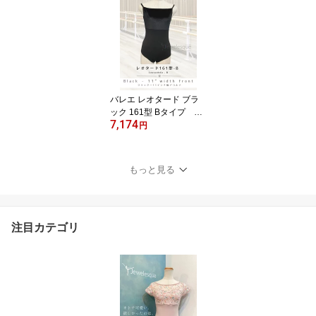
emesh
バレエ レオタード ブラ
ック 161型 Bタイプ デ
7,174
コルテ11インチ幅 ジ
円
ュエレスク161-B-black-1
1inch
もっと見る
注目カテゴリ