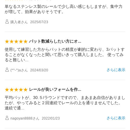
単なるステンレス製のレールで少し高い感じもしますが、集中力
が増して、効果がありそうです。
購入者
さん
2025/07/23
パット数減らしたい方に
オ
使用して練習した方からパットの精度が劇的に変わり、3パットす
ることがなくなったと聞いて思いきって購入しました。 使ってみ
ると難し
い
さらに表示
(*^-^)a
さん
2024/03/20
レールが良いフォームを
作
平均パットが、30.５/ラウンドですので、まあまあ自信がありまし
たが、やってみると２回連続でレールの上を通りませんでした。
連続で
通
さらに表示
nagoyan8888
さん
2022/01/23