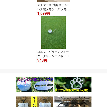
メモケース 付箋 ステン
レス製メモケース メモコ
1,099
ンテナー メモケース 卓
円
上メモケース 電話メモケ
ース 事務用品 ビジネス
ホテル ホテル 備品 適用
メモ用紙サイズ 10セン
チ×10センチ 父の日 ギフ
ト
ゴルフ グリーンフォー
ク グリーンディボッ
948
ト ゴルフディボット
円