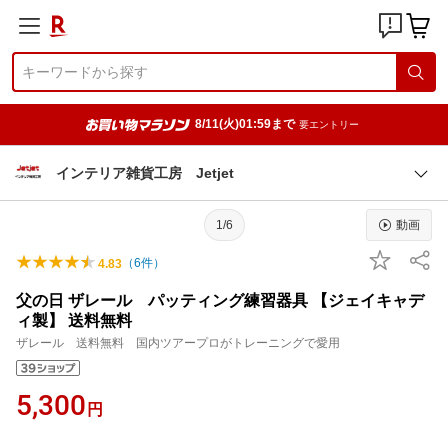
8/11(火)01:59まで
要エントリー
インテリア雑貨工房 Jetjet
1/6
動画
（
6
件）
4.83
父の日 ザレール パッティング練習器具 【ジェイキャデ
ィ製】 送料無料
ザレール 送料無料 国内ツアープロがトレーニングで愛用
5,300
円