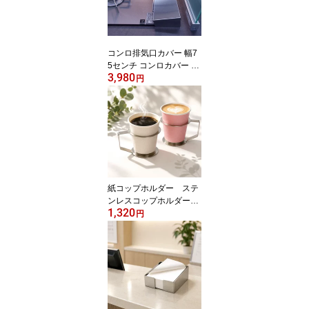
トインコンロ 幅75セン
チ用 排気口カバー ステ
ンレス製 ビルトインコン
ロ排気口カバー
コンロ排気口カバー 幅7
5センチ コンロカバー ビ
3,980
ルトインコンロ排気口カ
円
バー ノーリツ ハーマン
プラスドゥ リンナイ パ
ロマ工業 排気口カバー
グリル排気口カバー ビル
トインコンロ75センチ用
排気口カバー ステンレス
製ビルトインコンロ排気
口カバー 国内生産品 板
紙コップホルダー ステ
厚1ミリ
ンレスコップホルダー
1,320
【7オンス用 200ml相
円
当】 1個売り ペーパ
ーカップホルダー 持ち
やすいコップホルダー
倒れにくいコップホルダ
ー お誕生日会 パーティ
ー アウトドア キャン
プ ギフト プレゼント