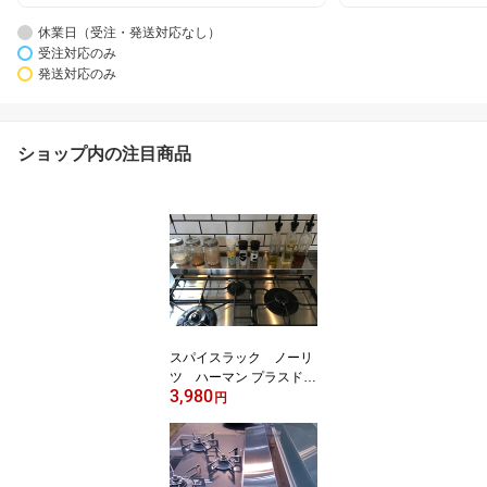
休業日（受注・発送対応なし）
受注対応のみ
発送対応のみ
ショップ内の注目商品
スパイスラック ノーリ
ツ ハーマン プラスド
3,980
ゥ コンロ排気口カバー
円
幅75センチ コンロカバ
ー リンナイ ノーリツ パ
ロマ工業 排気口カバー
グリル排気口カバー ビル