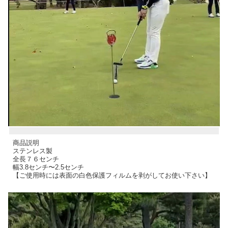
商品説明
ステンレス製
全長７６センチ
幅3.8センチ〜2.5センチ
【ご使用時には表面の白色保護フィルムを剥がしてお使い下さい】